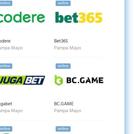
online
online
odere
Bet365
ampa Mayo
Pampa Mayo
online
online
ugabet
BC.GAME
ampa Mayo
Pampa Mayo
online
online