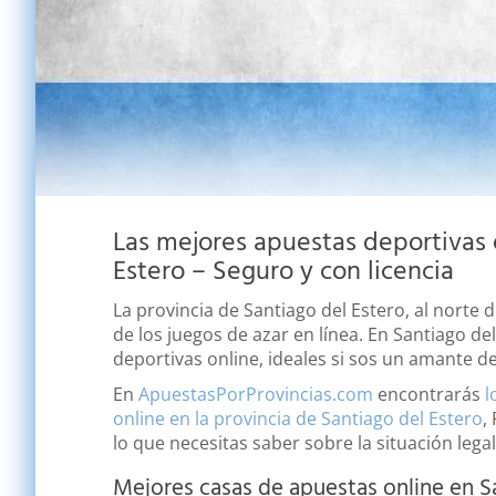
Las mejores apuestas deportivas
Estero – Seguro y con licencia
La provincia de Santiago del Estero, al norte 
de los juegos de azar en línea. En Santiago de
deportivas online, ideales si sos un amante de
En
ApuestasPorProvincias.com
encontrarás
l
online en la provincia de Santiago del Estero
,
lo que necesitas saber sobre la situación lega
Mejores casas de apuestas online en 