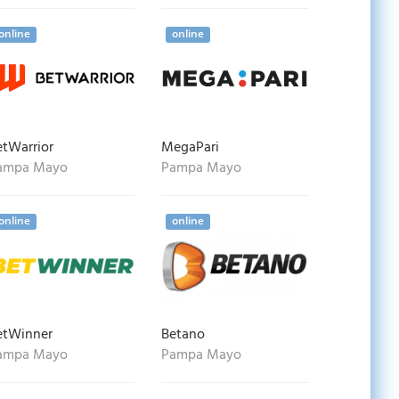
online
online
etWarrior
MegaPari
ampa Mayo
Pampa Mayo
online
online
etWinner
Betano
ampa Mayo
Pampa Mayo