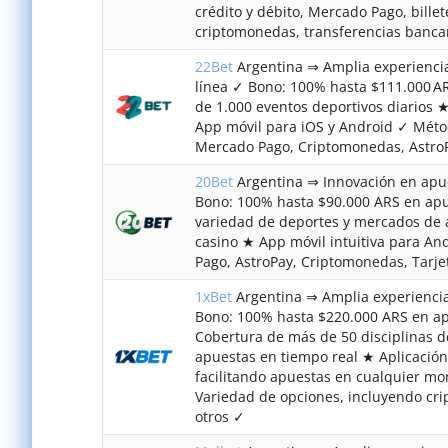
crédito y débito, Mercado Pago, billet
criptomonedas, transferencias banca
22Bet
Argentina ⇒ Amplia experiencia
línea ✓ Bono: 100% hasta $111.000 AR
de 1.000 eventos deportivos diarios 
App móvil para iOS y Android ✓ Métod
Mercado Pago, Criptomonedas, AstroPa
20Bet
Argentina ⇒ Innovación en apue
Bono: 100% hasta $90.000 ARS en apu
variedad de deportes y mercados de 
casino ★ App móvil intuitiva para A
Pago, AstroPay, Criptomonedas, Tarjet
1xBet
Argentina ⇒ Amplia experiencia
Bono: 100% hasta $220.000 ARS en ap
Cobertura de más de 50 disciplinas de
apuestas en tiempo real ★ Aplicación 
facilitando apuestas en cualquier m
Variedad de opciones, incluyendo cr
otros ✓