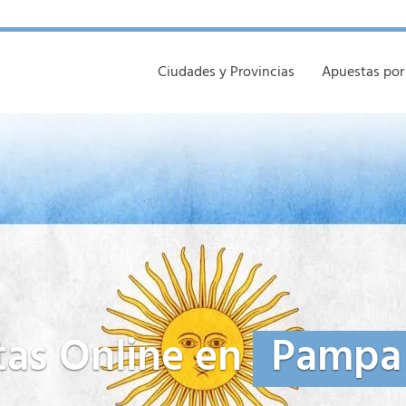
Ciudades y Provincias
Apuestas por
as Online en
Pampa