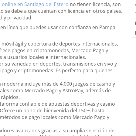
 online en Santiago del Estero
no tienen licencia, son
o se debe a que cuentan con licencia en otros países,
 y privacidad.
 en línea que puedes usar con confianza en Pampa
 móvil ágil y cobertura de deportes internacionales,
Ofrece pagos en criptomonedas, Mercado Pago y
a usuarios locales e internacionales.
or su variedad en deportes, transmisiones en vivo y
ipago y criptomonedas. Es perfecto para quienes
a moderna incluye más de 4.000 juegos de casino y
cales como Mercado Pago y AstroPay, además de
 rápidos.
taforma confiable de apuestas deportivas y casino
. Ofrece un bono de bienvenida del 150% hasta
, métodos de pago locales como Mercado Pago y
gadores avanzados gracias a su amplia selección de