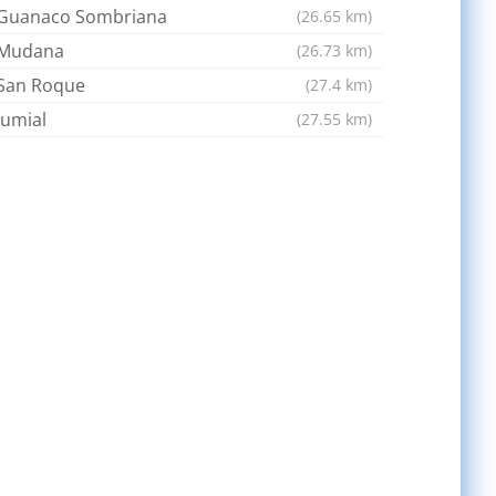
Guanaco Sombriana
(26.65 km)
Mudana
(26.73 km)
San Roque
(27.4 km)
Jumial
(27.55 km)