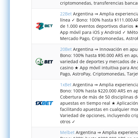
criptomonedas, transferencias banca
22Bet
Argentina ⇒ Amplia experiencia
línea ✓ Bono: 100% hasta $111.000 AR
de 1.000 eventos deportivos diarios 
App móvil para iOS y Android ✓ Métod
Mercado Pago, Criptomonedas, AstroPa
20Bet
Argentina ⇒ Innovación en apue
Bono: 100% hasta $90.000 ARS en apu
variedad de deportes y mercados de 
casino ★ App móvil intuitiva para A
Pago, AstroPay, Criptomonedas, Tarjet
1xBet
Argentina ⇒ Amplia experiencia
Bono: 100% hasta $220.000 ARS en ap
Cobertura de más de 50 disciplinas de
apuestas en tiempo real ★ Aplicación 
facilitando apuestas en cualquier m
Variedad de opciones, incluyendo cr
otros ✓
Melbet
Argentina ⇒ Amplia experienci