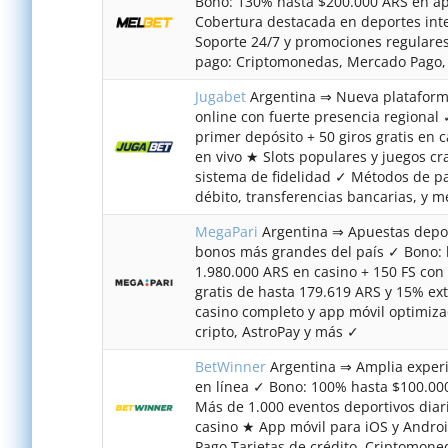
Bono: 130% hasta $200.000 ARS en ap
Cobertura destacada en deportes int
Soporte 24/7 y promociones regulares
pago: Criptomonedas, Mercado Pago, 
Jugabet
Argentina ⇒ Nueva plataforma
online con fuerte presencia regional
primer depósito + 50 giros gratis en 
en vivo ★ Slots populares y juegos c
sistema de fidelidad ✓ Métodos de pa
débito, transferencias bancarias, y m
MegaPari
Argentina ⇒ Apuestas deport
bonos más grandes del país ✓ Bono: 
1.980.000 ARS en casino + 150 FS co
gratis de hasta 179.619 ARS y 15% ext
casino completo y app móvil optimiza
cripto, AstroPay y más ✓
BetWinner
Argentina ⇒ Amplia experi
en línea ✓ Bono: 100% hasta $100.000
Más de 1.000 eventos deportivos diar
casino ★ App móvil para iOS y Andro
Pago,Tarjetas de crédito, Criptomoneda