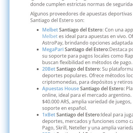
donde cumplen estrictas normas de seguridad
Algunos proveedores de apuestas deportivas 
Santiago del Estero son:
Melbet
Santiago del Estero
: Con una app
Melbet
es ideal para apuestas en vivo. 
AstroPay, brindando opciones adaptadas 
MegaPari
Santiago del Estero
:Destaca p
su soporte para pagos locales como Rap
buscan flexibilidad en métodos de pago.
20Bet
Santiago del Estero
: Su plataform
deportes populares. Ofrece métodos lo
criptomonedas, para depósitos y retiros
Apuestas House
Santiago del Estero:
Pla
online, ideal para el mercado argentino
$40.000 ARS, amplia variedad de juegos
soporte en español.
1xBet
Santiago del Estero
:Ideal para ju
deportes, mercados y funciones como ca
Pago, Skrill, Neteller y una amplia vari