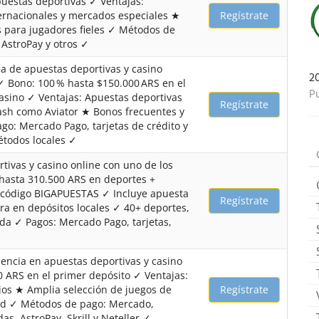
uestas deportivas ✓ Ventajas:
ernacionales y mercados especiales ★
Regístrate
 para jugadores fieles ✓ Métodos de
AstroPay y otros ✓
 de apuestas deportivas y casino
2
 ✓ Bono: 100 % hasta $150.000 ARS en el
P
casino ✓ Ventajas: Apuestas deportivas
Regístrate
rash como Aviator ★ Bonos frecuentes y
go: Mercado Pago, tarjetas de crédito y
étodos locales ✓
ivas y casino online con uno de los
hasta 310.500 ARS en deportes +
n código BIGAPUESTAS ✓ Incluye apuesta
Regístrate
ra en depósitos locales ✓ 40+ deportes,
da ✓ Pagos: Mercado Pago, tarjetas,
encia en apuestas deportivas y casino
 ARS en el primer depósito ✓ Ventajas:
ios ★ Amplia selección de juegos de
Regístrate
id ✓ Métodos de pago: Mercado,
s, AstroPay, Skrill y Neteller ✓