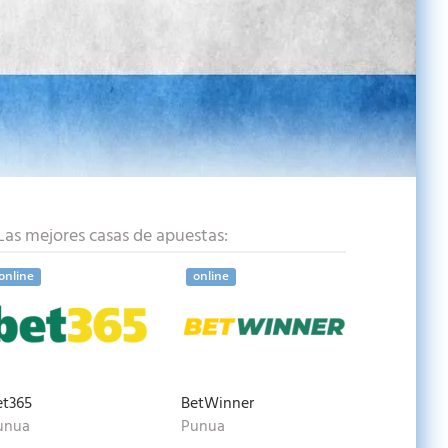
Las mejores casas de apuestas:
online
online
et365
BetWinner
unua
Punua