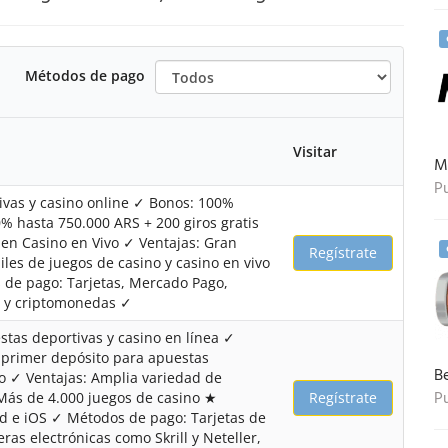
Métodos de pago
Visitar
M
P
vas y casino online ✓ Bonos: 100%
 hasta 750.000 ARS + 200 giros gratis
en Casino en Vivo ✓ Ventajas: Gran
Regístrate
les de juegos de casino y casino en vivo
de pago: Tarjetas, Mercado Pago,
as y criptomonedas ✓
tas deportivas y casino en línea ✓
 primer depósito para apuestas
B
o ✓ Ventajas: Amplia variedad de
P
ás de 4.000 juegos de casino ★
Regístrate
id e iOS ✓ Métodos de pago: Tarjetas de
eras electrónicas como Skrill y Neteller,