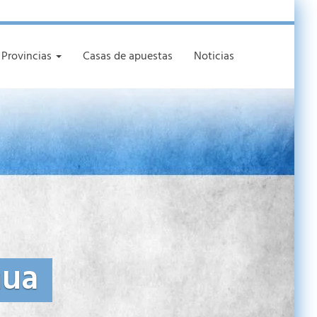
 Provincias
Casas de apuestas
Noticias
nua