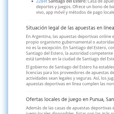
22Bet
Santiago del Estero:
Casa de apues
deportes y juegos. Ofrece un bono de b
vivo, app móvil y métodos de pago locale
Situación legal de las apuestas en líne
En Argentina, las apuestas deportivas online 
propio organismo gubernamental o autoridad r
no es la excepción. En Santiago del Estero, con
Santiago del Estero, la autoridad competente 
está también en la ciudad de Santiago del Est
El gobierno de Santiago del Estero ha estable
licencias para los proveedores de apuestas dep
actividades sean legales y seguras. Así, los 
apuestas deportivas en línea cumplen las nor
Ofertas locales de juego en Punua, San
Además de las casas de apuestas deportivas e
juego locales disponibles. Estas son las más 