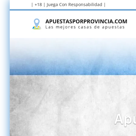
Skip
| +18 | Juega Con Responsabilidad |
to
main
content
Apu