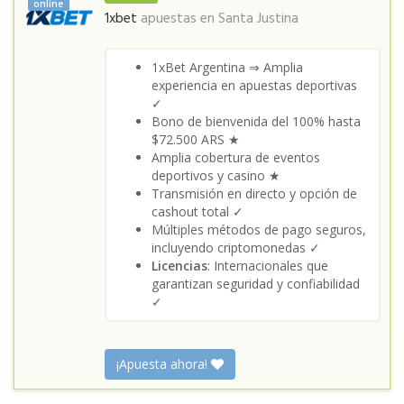
online
1xbet
apuestas en
Santa Justina
1xBet Argentina ⇒ Amplia
experiencia en apuestas deportivas
✓
Bono de bienvenida del 100% hasta
$72.500 ARS ★
Amplia cobertura de eventos
deportivos y casino ★
Transmisión en directo y opción de
cashout total ✓
Múltiples métodos de pago seguros,
incluyendo criptomonedas ✓
Licencias
: Internacionales que
garantizan seguridad y confiabilidad
✓
¡Apuesta ahora!