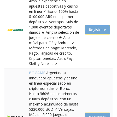
Amplia experiencia en
apuestas deportivas y casino
en línea ✓ Bono: 100% hasta
$100.000 ARS en el primer
depósito ✓ Ventajas: Más de
1.000 eventos deportivos
Regístrate
diarios ★ Amplia selección de
juegos de casino ★ App
móvil para iOS y Android ✓
Métodos de pago: Mercado,
Pago,Tarjetas de crédito,
Criptomonedas, AstroPay,
Skrill y Neteller ✓
BC.GAME
Argentina ⇒
Innovador apuestas y casino
en línea especializado en
criptomonedas ✓ Bono:
Hasta 360% en los primeros
cuatro depósitos, con un
máximo acumulado de hasta
$220.000 BCD ✓ Ventajas:
Más de 5.000 juegos de