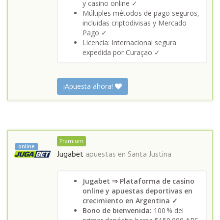
y casino online ✓
Múltiples métodos de pago seguros,
incluidas criptodivisas y Mercado
Pago ✓
Licencia: Internacional segura
expedida por Curaçao ✓
¡Apuesta ahora!
Premium
online
Jugabet
apuestas en
Santa Justina
Jugabet ⇒ Plataforma de casino
online y apuestas deportivas en
crecimiento en Argentina ✓
Bono de bienvenida:
100 % del