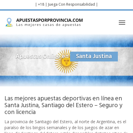
Skip
| +18 | Juega Con Responsabilidad |
to
main
content
Toggl
navig
Apuestas Online en
Santa Justina
Las mejores apuestas deportivas en línea en
Santa Justina, Santiago del Estero – Seguro y
con licencia
La provincia de Santiago del Estero, al norte de Argentina, es el
paraíso de los bingos semanales y de los juegos de azar en