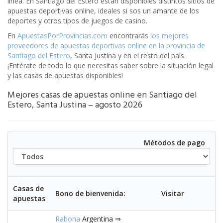
línea. En Santiago del Estero están disponibles distintos sitios de
apuestas deportivas online, ideales si sos un amante de los
deportes y otros tipos de juegos de casino.
En
ApuestasPorProvincias.com
encontrarás
los mejores
proveedores de apuestas deportivas online en la provincia de
Santiago del Estero
, Santa Justina y en el resto del país.
¡Entérate de todo lo que necesitas saber sobre la situación legal
y las casas de apuestas disponibles!
Mejores casas de apuestas online en Santiago del
Estero, Santa Justina – agosto 2026
Métodos de pago
Casas de
Bono de bienvenida:
Visitar
apuestas
Rabona
Argentina ⇒