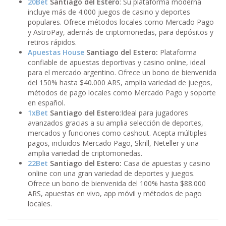
20Bet
Santiago del Estero
: Su plataforma moderna
incluye más de 4.000 juegos de casino y deportes
populares. Ofrece métodos locales como Mercado Pago
y AstroPay, además de criptomonedas, para depósitos y
retiros rápidos.
Apuestas House
Santiago del Estero:
Plataforma
confiable de apuestas deportivas y casino online, ideal
para el mercado argentino. Ofrece un bono de bienvenida
del 150% hasta $40.000 ARS, amplia variedad de juegos,
métodos de pago locales como Mercado Pago y soporte
en español.
1xBet
Santiago del Estero
:Ideal para jugadores
avanzados gracias a su amplia selección de deportes,
mercados y funciones como cashout. Acepta múltiples
pagos, incluidos Mercado Pago, Skrill, Neteller y una
amplia variedad de criptomonedas.
22Bet
Santiago del Estero:
Casa de apuestas y casino
online con una gran variedad de deportes y juegos.
Ofrece un bono de bienvenida del 100% hasta $88.000
ARS, apuestas en vivo, app móvil y métodos de pago
locales.