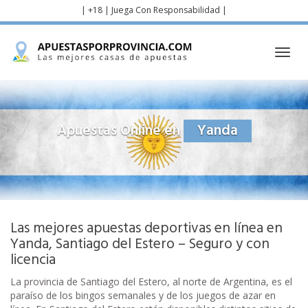
Skip
| +18 | Juega Con Responsabilidad |
to
main
content
Toggl
navig
Apuestas Online en
Yanda
Las mejores apuestas deportivas en línea en
Yanda, Santiago del Estero – Seguro y con
licencia
La provincia de Santiago del Estero, al norte de Argentina, es el
paraíso de los bingos semanales y de los juegos de azar en