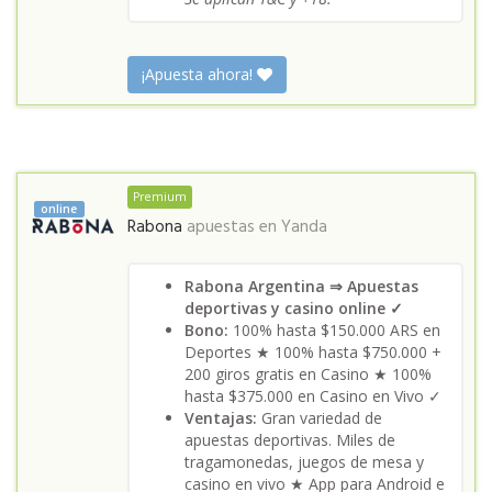
¡Apuesta ahora!
Premium
online
Rabona
apuestas en
Yanda
Rabona Argentina ⇒ Apuestas
deportivas y casino online ✓
Bono:
100% hasta $150.000 ARS en
Deportes ★ 100% hasta $750.000 +
200 giros gratis en Casino ★ 100%
hasta $375.000 en Casino en Vivo ✓
Ventajas:
Gran variedad de
apuestas deportivas. Miles de
tragamonedas, juegos de mesa y
casino en vivo ★ App para Android e