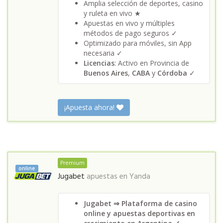
Amplia selección de deportes, casino
y ruleta en vivo ★
Apuestas en vivo y múltiples
métodos de pago seguros ✓
Optimizado para móviles, sin App
necesaria ✓
Licencias
: Activo en Provincia de
Buenos Aires
,
CABA
y
Córdoba
✓
¡Apuesta ahora!
Premium
online
Jugabet
apuestas en
Yanda
Jugabet ⇒ Plataforma de casino
online y apuestas deportivas en