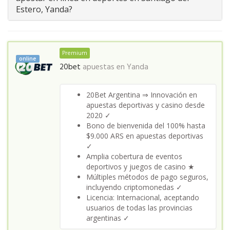
Estero, Yanda?
Premium
online
20bet
apuestas en
Yanda
20Bet Argentina ⇒ Innovación en
apuestas deportivas y casino desde
2020 ✓
Bono de bienvenida del 100% hasta
$9.000 ARS en apuestas deportivas
✓
Amplia cobertura de eventos
deportivos y juegos de casino ★
Múltiples métodos de pago seguros,
incluyendo criptomonedas ✓
Licencia: Internacional, aceptando
usuarios de todas las provincias
argentinas ✓