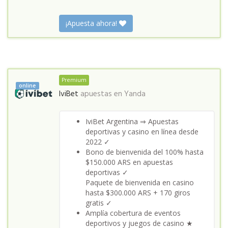
¡Apuesta ahora!
Premium
online
IviBet
apuestas en
Yanda
IviBet Argentina ⇒ Apuestas
deportivas y casino en línea desde
2022 ✓
Bono de bienvenida del 100% hasta
$150.000 ARS en apuestas
deportivas ✓
Paquete de bienvenida en casino
hasta $300.000 ARS + 170 giros
gratis ✓
Amplía cobertura de eventos
deportivos y juegos de casino ★