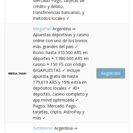
Mercado Pago, tarjetas de
crédito y débito,
transferencias bancarias, y
métodos locales ✓
MegaPari
Argentina ⇒
Apuestas deportivas y casino
online con uno de los bonos
más grandes del país ✓
Bono: hasta 310.500 ARS en
deportes + 1.980.000 ARS en
casino + 150 FS con código
BIGAPUESTAS ✓ Incluye
Regístrate
apuesta gratis de hasta
179.619 ARS y 15% extra en
depósitos locales ✓ 40+
deportes, casino completo y
app móvil optimizada ✓
Pagos: Mercado Pago,
tarjetas, cripto, AstroPay y
más ✓
BetWinner
Argentina ⇒