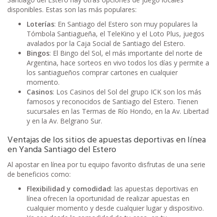
disponibles. Estas son las más populares:
Loterías
: En Santiago del Estero son muy populares la
Tómbola Santiagueña, el TeleKino y el Loto Plus, juegos
avalados por la Caja Social de Santiago del Estero.
Bingos
: El Bingo del Sol, el más importante del norte de
Argentina, hace sorteos en vivo todos los días y permite a
los santiagueños comprar cartones en cualquier
momento.
Casinos
: Los Casinos del Sol del grupo ICK son los más
famosos y reconocidos de Santiago del Estero. Tienen
sucursales en las Termas de Río Hondo, en la Av. Libertad
y en la Av. Belgrano Sur.
Ventajas de los sitios de apuestas deportivas en línea
en Yanda Santiago del Estero
Al apostar en línea por tu equipo favorito disfrutas de una serie
de beneficios como:
Flexibilidad y comodidad
: las apuestas deportivas en
línea ofrecen la oportunidad de realizar apuestas en
cualquier momento y desde cualquier lugar y dispositivo.