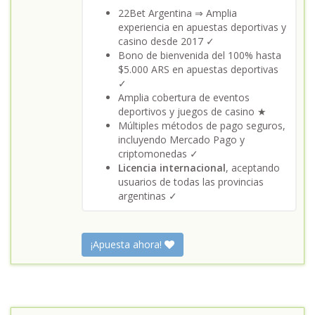
22Bet Argentina ⇒ Amplia
experiencia en apuestas deportivas y
casino desde 2017 ✓
Bono de bienvenida del 100% hasta
$5.000 ARS en apuestas deportivas
✓
Amplia cobertura de eventos
deportivos y juegos de casino ★
Múltiples métodos de pago seguros,
incluyendo Mercado Pago y
criptomonedas ✓
Licencia internacional
, aceptando
usuarios de todas las provincias
argentinas ✓
¡Apuesta ahora!