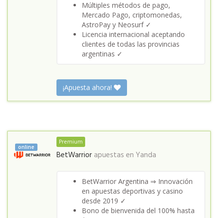
Múltiples métodos de pago,
Mercado Pago, criptomonedas,
AstroPay y Neosurf ✓
Licencia internacional aceptando
clientes de todas las provincias
argentinas ✓
¡Apuesta ahora!
Premium
online
BetWarrior
apuestas en
Yanda
BetWarrior Argentina ⇒ Innovación
en apuestas deportivas y casino
desde 2019 ✓
Bono de bienvenida del 100% hasta