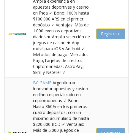
Amplia experiencia en
apuestas deportivas y casino
en línea ✓ Bono: 100% hasta
$100.000 ARS en el primer
depósito ✓ Ventajas: Más de
1.000 eventos deportivos
Regístrate
diarios ★ Amplia selección de
juegos de casino ★ App
móvil para iOS y Android ✓
Métodos de pago: Mercado,
Pago,Tarjetas de crédito,
Criptomonedas, AstroPay,
Skrill y Neteller ✓
BC.GAME
Argentina ⇒
Innovador apuestas y casino
en línea especializado en
criptomonedas ✓ Bono:
Hasta 360% en los primeros
cuatro depósitos, con un
máximo acumulado de hasta
$220.000 BCD ✓ Ventajas:
Más de 5.000 juegos de