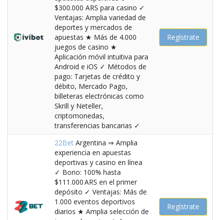
$300.000 ARS para casino ✓
Ventajas: Amplia variedad de
deportes y mercados de
apuestas ★ Más de 4.000
Regístrate
juegos de casino ★
Aplicación móvil intuitiva para
Android e iOS ✓ Métodos de
pago: Tarjetas de crédito y
débito, Mercado Pago,
billeteras electrónicas como
Skrill y Neteller,
criptomonedas,
transferencias bancarias ✓
22Bet
Argentina ⇒ Amplia
experiencia en apuestas
deportivas y casino en línea
✓ Bono: 100% hasta
$111.000 ARS en el primer
depósito ✓ Ventajas: Más de
1.000 eventos deportivos
Regístrate
diarios ★ Amplia selección de