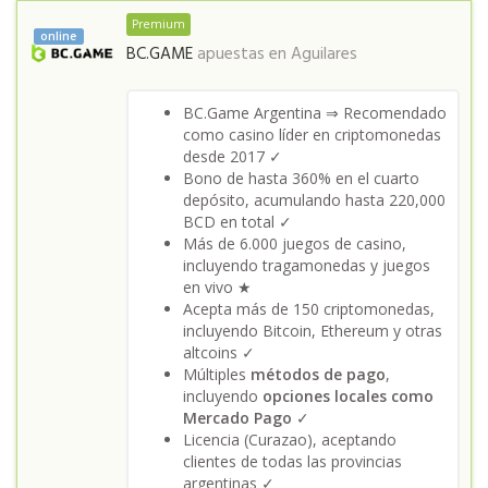
Premium
online
BC.GAME
apuestas en
Aguilares
BC.Game Argentina ⇒ Recomendado
como casino líder en criptomonedas
desde 2017 ✓
Bono de hasta 360% en el cuarto
depósito, acumulando hasta 220,000
BCD en total ✓
Más de 6.000 juegos de casino,
incluyendo tragamonedas y juegos
en vivo ★
Acepta más de 150 criptomonedas,
incluyendo Bitcoin, Ethereum y otras
altcoins ✓
Múltiples
métodos de pago
,
incluyendo
opciones locales como
Mercado Pago
✓
Licencia (Curazao), aceptando
clientes de todas las provincias
argentinas ✓