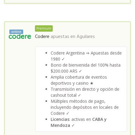
Premium
online
Codere
apuestas en
Aguilares
Codere Argentina ⇒ Apuestas desde
1980 ✓
Bono de bienvenida del 100% hasta
$200.000 ARS ✓
Amplia cobertura de eventos
deportivos y casino ★
Transmisión en directo y opción de
cashout total ✓
Múltiples métodos de pago,
incluyendo depósitos en locales de
Codere ✓
Licencias
: activas en
CABA y
Mendoza
✓