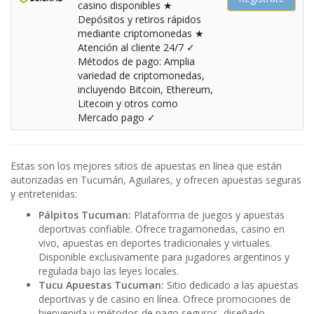
casino disponibles ★
Depósitos y retiros rápidos
mediante criptomonedas ★
Atención al cliente 24/7 ✓
Métodos de pago: Amplia
variedad de criptomonedas,
incluyendo Bitcoin, Ethereum,
Litecoin y otros como
Mercado pago ✓
Estas son los mejores sitios de apuestas en línea que están
autorizadas en Tucumán, Aguilares, y ofrecen apuestas seguras
y entretenidas:
Pálpitos Tucuman:
Plataforma de juegos y apuestas
deportivas confiable. Ofrece tragamonedas, casino en
vivo, apuestas en deportes tradicionales y virtuales.
Disponible exclusivamente para jugadores argentinos y
regulada bajo las leyes locales.
Tucu Apuestas Tucuman:
Sitio dedicado a las apuestas
deportivas y de casino en línea. Ofrece promociones de
bienvenida y métodos de pago seguros, diseñado