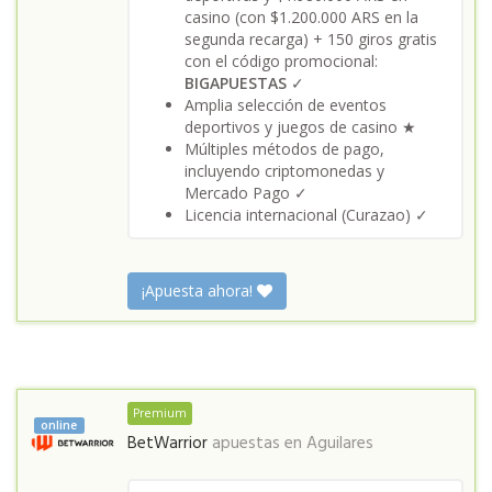
casino (con $1.200.000 ARS en la
segunda recarga) + 150 giros gratis
con el código promocional:
BIGAPUESTAS
✓
Amplia selección de eventos
deportivos y juegos de casino ★
Múltiples métodos de pago,
incluyendo criptomonedas y
Mercado Pago ✓
Licencia internacional (Curazao) ✓
¡Apuesta ahora!
Premium
online
BetWarrior
apuestas en
Aguilares