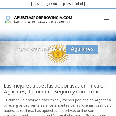
Skip
| +18 | Juega Con Responsabilidad |
to
main
content
Toggl
navig
Apuestas Online en
Aguilares
Las mejores apuestas deportivas en línea en
Aguilares, Tucumán – Seguro y con licencia
Tucumán, la provincia más chica y menos poblada de Argentina,
ofrece grandes ventajas a los amantes de las loterías, casinos y
apuestas en línea. Las apuestas deportivas online son
completamente legales y están reguladas por el Gobierno de