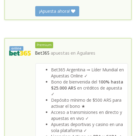
¡Apuesta ahora!
Premium
online
Bet365
apuestas en
Aguilares
Bet365 Argentina ⇒ Líder Mundial en
Apuestas Online ✓
Bono de bienvenida del
100% hasta
$25.000 ARS
en créditos de apuesta
✓
Depósito mínimo de $500 ARS para
activar el bono ★
Acceso a transmisiones en directo y
apuestas en vivo ✓
Apuestas deportivas y casino en una
sola plataforma ✓