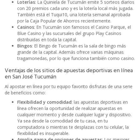
Loterías
: La Quiniela de Tucumán emite 5 sorteos diarios
con 20 premios cada uno y es la lotería local más jugada.
También está el Tuqui10, una lotería semanal aprobada
por la Caja Popular de Ahorros recientemente.
Casinos
: En Tucumán son famosos el Casino Parque, el
Blue Casino y las sucursales del grupo Play Casinos
distribuidas en toda la capital.
Bingos
: El Bingo de Tucumán es la sala de bingo más
grande de la capital. Además ofrece varias máquinas
tragamonedas, por lo que funciona también como casino.
Ventajas de los sitios de apuestas deportivas en línea
en San José Tucumán
Al apostar en línea por tu equipo favorito disfrutas de una serie
de beneficios como:
Flexibilidad y comodidad
: las apuestas deportivas en
línea ofrecen la oportunidad de realizar apuestas en
cualquier momento y desde cualquier lugar y dispositivo.
Ya sea desde la comodidad de tu casa, en tu
computadora o mientras te desplazas con tu celular, la
flexibilidad es insuperable.
Amplia gama de opciones de apuestas
: Los mejores