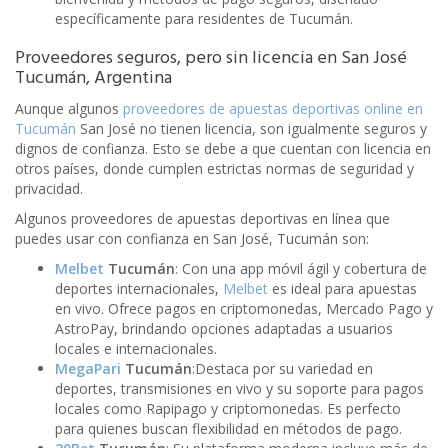
específicamente para residentes de Tucumán.
Proveedores seguros, pero sin licencia en San José
Tucumán, Argentina
Aunque algunos
proveedores de apuestas deportivas online en
Tucumán
San José no tienen licencia, son igualmente seguros y
dignos de confianza. Esto se debe a que cuentan con licencia en
otros países, donde cumplen estrictas normas de seguridad y
privacidad.
Algunos proveedores de apuestas deportivas en línea que
puedes usar con confianza en San José, Tucumán son:
Melbet
Tucumán
: Con una app móvil ágil y cobertura de
deportes internacionales,
Melbet
es ideal para apuestas
en vivo. Ofrece pagos en criptomonedas, Mercado Pago y
AstroPay, brindando opciones adaptadas a usuarios
locales e internacionales.
MegaPari
Tucumán
:Destaca por su variedad en
deportes, transmisiones en vivo y su soporte para pagos
locales como Rapipago y criptomonedas. Es perfecto
para quienes buscan flexibilidad en métodos de pago.