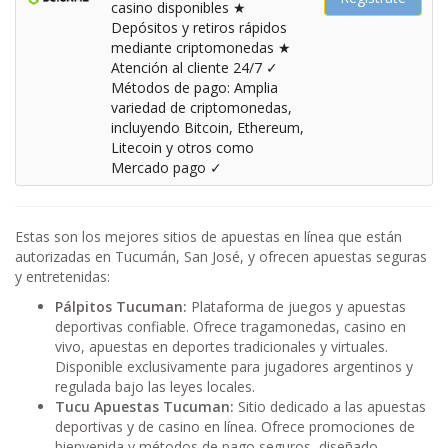
casino disponibles ★
Depósitos y retiros rápidos
mediante criptomonedas ★
Atención al cliente 24/7 ✓
Métodos de pago: Amplia
variedad de criptomonedas,
incluyendo Bitcoin, Ethereum,
Litecoin y otros como
Mercado pago ✓
Estas son los mejores sitios de apuestas en línea que están
autorizadas en Tucumán, San José, y ofrecen apuestas seguras
y entretenidas:
Pálpitos Tucuman:
Plataforma de juegos y apuestas
deportivas confiable. Ofrece tragamonedas, casino en
vivo, apuestas en deportes tradicionales y virtuales.
Disponible exclusivamente para jugadores argentinos y
regulada bajo las leyes locales.
Tucu Apuestas Tucuman:
Sitio dedicado a las apuestas
deportivas y de casino en línea. Ofrece promociones de
bienvenida y métodos de pago seguros, diseñado