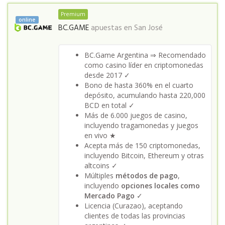
Premium
online
BC.GAME
apuestas en
San José
BC.Game Argentina ⇒ Recomendado
como casino líder en criptomonedas
desde 2017 ✓
Bono de hasta 360% en el cuarto
depósito, acumulando hasta 220,000
BCD en total ✓
Más de 6.000 juegos de casino,
incluyendo tragamonedas y juegos
en vivo ★
Acepta más de 150 criptomonedas,
incluyendo Bitcoin, Ethereum y otras
altcoins ✓
Múltiples
métodos de pago
,
incluyendo
opciones locales como
Mercado Pago
✓
Licencia (Curazao), aceptando
clientes de todas las provincias