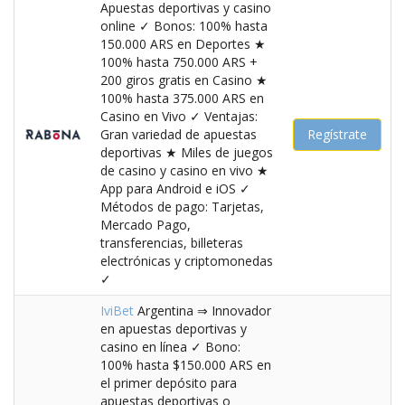
Apuestas deportivas y casino
online ✓ Bonos: 100% hasta
150.000 ARS en Deportes ★
100% hasta 750.000 ARS +
200 giros gratis en Casino ★
100% hasta 375.000 ARS en
Casino en Vivo ✓ Ventajas:
Gran variedad de apuestas
Regístrate
deportivas ★ Miles de juegos
de casino y casino en vivo ★
App para Android e iOS ✓
Métodos de pago: Tarjetas,
Mercado Pago,
transferencias, billeteras
electrónicas y criptomonedas
✓
IviBet
Argentina ⇒ Innovador
en apuestas deportivas y
casino en línea ✓ Bono:
100% hasta $150.000 ARS en
el primer depósito para
apuestas deportivas o