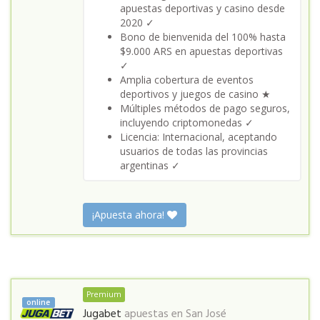
apuestas deportivas y casino desde
2020 ✓
Bono de bienvenida del 100% hasta
$9.000 ARS en apuestas deportivas
✓
Amplia cobertura de eventos
deportivos y juegos de casino ★
Múltiples métodos de pago seguros,
incluyendo criptomonedas ✓
Licencia: Internacional, aceptando
usuarios de todas las provincias
argentinas ✓
¡Apuesta ahora!
Premium
online
Jugabet
apuestas en
San José