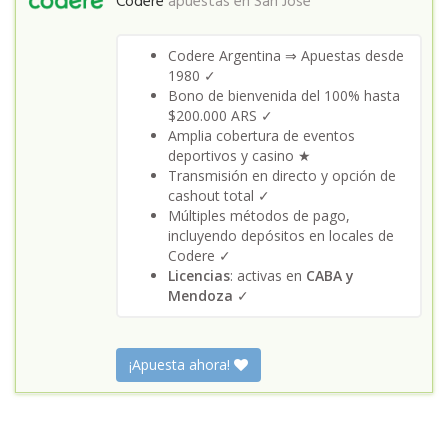
Codere
apuestas en
San José
Codere Argentina ⇒ Apuestas desde
1980 ✓
Bono de bienvenida del 100% hasta
$200.000 ARS ✓
Amplia cobertura de eventos
deportivos y casino ★
Transmisión en directo y opción de
cashout total ✓
Múltiples métodos de pago,
incluyendo depósitos en locales de
Codere ✓
Licencias
: activas en
CABA y
Mendoza
✓
¡Apuesta ahora!