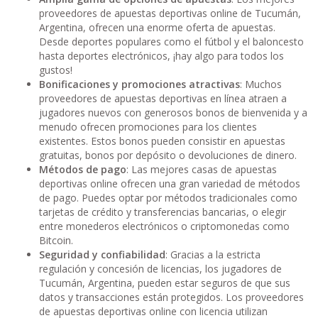
proveedores de apuestas deportivas online de Tucumán,
Argentina, ofrecen una enorme oferta de apuestas.
Desde deportes populares como el fútbol y el baloncesto
hasta deportes electrónicos, ¡hay algo para todos los
gustos!
Bonificaciones y promociones atractivas
: Muchos
proveedores de apuestas deportivas en línea atraen a
jugadores nuevos con generosos bonos de bienvenida y a
menudo ofrecen promociones para los clientes
existentes. Estos bonos pueden consistir en apuestas
gratuitas, bonos por depósito o devoluciones de dinero.
Métodos de pago
: Las mejores casas de apuestas
deportivas online ofrecen una gran variedad de métodos
de pago. Puedes optar por métodos tradicionales como
tarjetas de crédito y transferencias bancarias, o elegir
entre monederos electrónicos o criptomonedas como
Bitcoin.
Seguridad y confiabilidad
: Gracias a la estricta
regulación y concesión de licencias, los jugadores de
Tucumán, Argentina, pueden estar seguros de que sus
datos y transacciones están protegidos. Los proveedores
de apuestas deportivas online con licencia utilizan