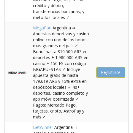
crédito y débito,
transferencias bancarias, y
métodos locales ✓
MegaPari
Argentina ⇒
Apuestas deportivas y casino
online con uno de los bonos
más grandes del país ✓
Bono: hasta 310.500 ARS en
deportes + 1.980.000 ARS en
casino + 150 FS con código
BIGAPUESTAS ✓ Incluye
Regístrate
apuesta gratis de hasta
179.619 ARS y 15% extra en
depósitos locales ✓ 40+
deportes, casino completo y
app móvil optimizada ✓
Pagos: Mercado Pago,
tarjetas, cripto, AstroPay y
más ✓
BetWinner
Argentina ⇒