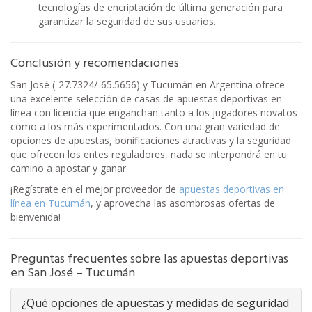
tecnologías de encriptación de última generación para
garantizar la seguridad de sus usuarios.
Conclusión y recomendaciones
San José (-27.7324/-65.5656) y Tucumán en Argentina ofrece
una excelente selección de casas de apuestas deportivas en
línea con licencia que enganchan tanto a los jugadores novatos
como a los más experimentados. Con una gran variedad de
opciones de apuestas, bonificaciones atractivas y la seguridad
que ofrecen los entes reguladores, nada se interpondrá en tu
camino a apostar y ganar.
¡Regístrate en el mejor proveedor de
apuestas deportivas en
línea en Tucumán
, y aprovecha las asombrosas ofertas de
bienvenida!
Preguntas frecuentes sobre las apuestas deportivas
en San José – Tucumán
¿Qué opciones de apuestas y medidas de seguridad