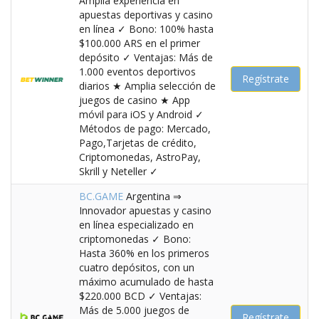
Amplia experiencia en
apuestas deportivas y casino
en línea ✓ Bono: 100% hasta
$100.000 ARS en el primer
depósito ✓ Ventajas: Más de
1.000 eventos deportivos
Regístrate
diarios ★ Amplia selección de
juegos de casino ★ App
móvil para iOS y Android ✓
Métodos de pago: Mercado,
Pago,Tarjetas de crédito,
Criptomonedas, AstroPay,
Skrill y Neteller ✓
BC.GAME
Argentina ⇒
Innovador apuestas y casino
en línea especializado en
criptomonedas ✓ Bono:
Hasta 360% en los primeros
cuatro depósitos, con un
máximo acumulado de hasta
$220.000 BCD ✓ Ventajas:
Más de 5.000 juegos de
Regístrate