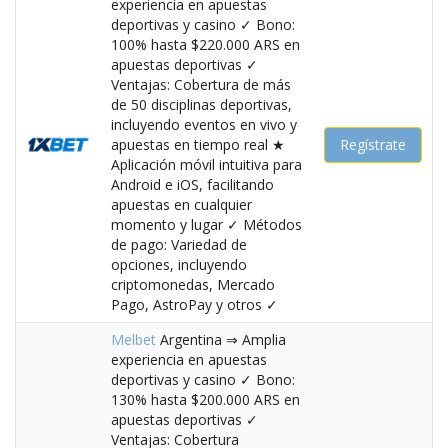
experiencia en apuestas
deportivas y casino ✓ Bono:
100% hasta $220.000 ARS en
apuestas deportivas ✓
Ventajas: Cobertura de más
de 50 disciplinas deportivas,
incluyendo eventos en vivo y
apuestas en tiempo real ★
Regístrate
Aplicación móvil intuitiva para
Android e iOS, facilitando
apuestas en cualquier
momento y lugar ✓ Métodos
de pago: Variedad de
opciones, incluyendo
criptomonedas, Mercado
Pago, AstroPay y otros ✓
Melbet
Argentina ⇒ Amplia
experiencia en apuestas
deportivas y casino ✓ Bono:
130% hasta $200.000 ARS en
apuestas deportivas ✓
Ventajas: Cobertura