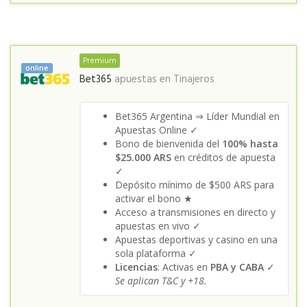
Premium
online
Bet365
apuestas en
Tinajeros
Bet365 Argentina ⇒ Líder Mundial en
Apuestas Online ✓
Bono de bienvenida del
100% hasta
$25.000 ARS
en créditos de apuesta
✓
Depósito mínimo de $500 ARS para
activar el bono ★
Acceso a transmisiones en directo y
apuestas en vivo ✓
Apuestas deportivas y casino en una
sola plataforma ✓
Licencias
: Activas en
PBA y CABA
✓
Se aplican T&C y +18.