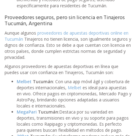
específicamente para residentes de Tucumán.
Proveedores seguros, pero sin licencia en Tinajeros
Tucumán, Argentina
Aunque algunos
proveedores de apuestas deportivas online en
Tucumán
Tinajeros no tienen licencia, son igualmente seguros y
dignos de confianza. Esto se debe a que cuentan con licencia en
otros países, donde cumplen estrictas normas de seguridad y
privacidad.
Algunos proveedores de apuestas deportivas en línea que
puedes usar con confianza en Tinajeros, Tucumán son:
Melbet
Tucumán
: Con una app móvil ágil y cobertura de
deportes internacionales,
Melbet
es ideal para apuestas
en vivo. Ofrece pagos en criptomonedas, Mercado Pago y
AstroPay, brindando opciones adaptadas a usuarios
locales e internacionales.
MegaPari
Tucumán
:Destaca por su variedad en
deportes, transmisiones en vivo y su soporte para pagos
locales como Rapipago y criptomonedas. Es perfecto
para quienes buscan flexibilidad en métodos de pago.