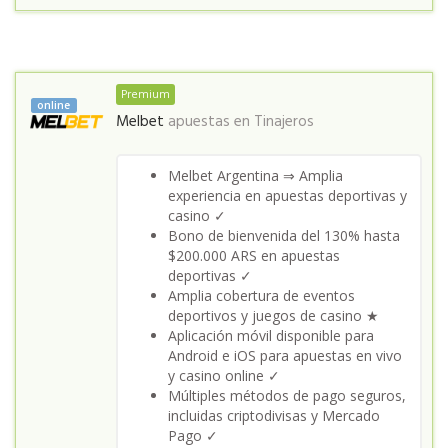
Premium
online
Melbet
apuestas en
Tinajeros
Melbet Argentina ⇒ Amplia
experiencia en apuestas deportivas y
casino ✓
Bono de bienvenida del 130% hasta
$200.000 ARS en apuestas
deportivas ✓
Amplia cobertura de eventos
deportivos y juegos de casino ★
Aplicación móvil disponible para
Android e iOS para apuestas en vivo
y casino online ✓
Múltiples métodos de pago seguros,
incluidas criptodivisas y Mercado
Pago ✓