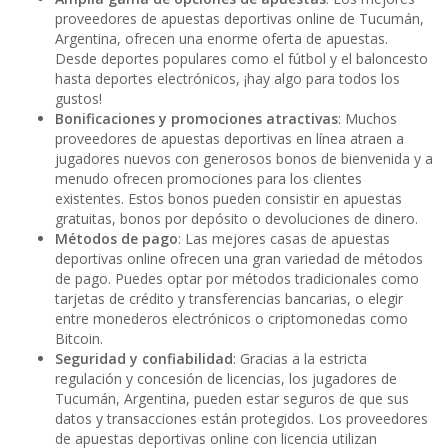
proveedores de apuestas deportivas online de Tucumán,
Argentina, ofrecen una enorme oferta de apuestas.
Desde deportes populares como el fútbol y el baloncesto
hasta deportes electrónicos, ¡hay algo para todos los
gustos!
Bonificaciones y promociones atractivas
: Muchos
proveedores de apuestas deportivas en línea atraen a
jugadores nuevos con generosos bonos de bienvenida y a
menudo ofrecen promociones para los clientes
existentes. Estos bonos pueden consistir en apuestas
gratuitas, bonos por depósito o devoluciones de dinero.
Métodos de pago
: Las mejores casas de apuestas
deportivas online ofrecen una gran variedad de métodos
de pago. Puedes optar por métodos tradicionales como
tarjetas de crédito y transferencias bancarias, o elegir
entre monederos electrónicos o criptomonedas como
Bitcoin.
Seguridad y confiabilidad
: Gracias a la estricta
regulación y concesión de licencias, los jugadores de
Tucumán, Argentina, pueden estar seguros de que sus
datos y transacciones están protegidos. Los proveedores
de apuestas deportivas online con licencia utilizan