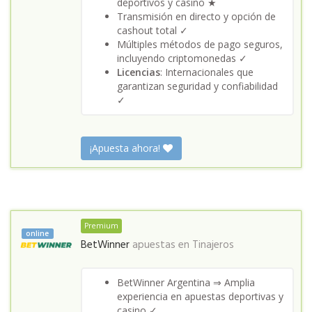
deportivos y casino ★
Transmisión en directo y opción de
cashout total ✓
Múltiples métodos de pago seguros,
incluyendo criptomonedas ✓
Licencias
: Internacionales que
garantizan seguridad y confiabilidad
✓
¡Apuesta ahora!
Premium
online
BetWinner
apuestas en
Tinajeros
BetWinner Argentina ⇒ Amplia
experiencia en apuestas deportivas y
casino ✓