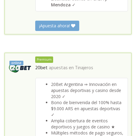
Mendoza
✓
¡Apuesta ahora!
Premium
online
20bet
apuestas en
Tinajeros
20Bet Argentina ⇒ Innovación en
apuestas deportivas y casino desde
2020 ✓
Bono de bienvenida del 100% hasta
$9.000 ARS en apuestas deportivas
✓
Amplia cobertura de eventos
deportivos y juegos de casino ★
Múltiples métodos de pago seguros,