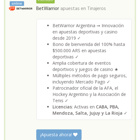
Premium
online
BetWarrior
apuestas en
Tinajeros
BetWarrior Argentina ⇒ Innovación
en apuestas deportivas y casino
desde 2019 ✓
Bono de bienvenida del 100% hasta
$500.000 ARS en apuestas
deportivas ✓
Amplia cobertura de eventos
deportivos y juegos de casino ★
Múltiples métodos de pago seguros,
incluyendo Mercado Pago ✓
Patrocinador oficial de la AFA, el
Hockey Argentino y la Asociación de
Tenis ✓
Licencias
: Activas en
CABA, PBA,
Mendoza, Salta, Jujuy y La Rioja
✓
¡Apuesta ahora!