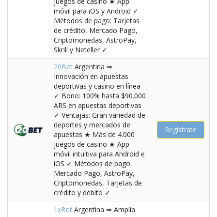
juegos de casino ★ App
móvil para iOS y Android ✓
Métodos de pago: Tarjetas
de crédito, Mercado Pago,
Criptomonedas, AstroPay,
Skrill y Neteller ✓
20Bet
Argentina ⇒
Innovación en apuestas
deportivas y casino en línea
✓ Bono: 100% hasta $90.000
ARS en apuestas deportivas
✓ Ventajas: Gran variedad de
deportes y mercados de
Regístrate
apuestas ★ Más de 4.000
juegos de casino ★ App
móvil intuitiva para Android e
iOS ✓ Métodos de pago:
Mercado Pago, AstroPay,
Criptomonedas, Tarjetas de
crédito y débito ✓
1xBet
Argentina ⇒ Amplia