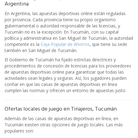
Argentina
En Argentina, las apuestas deportivas online están reguladas
por provincia. Cada provincia tiene su propio organismo
gubernamental o autoridad responsable de las licencias, y
Tucumán no es la excepción. En Tucumán, con su capital
política y administrativa en San Miguel de Tucumán, la autoridad
competente es la
Caja Popular de Ahorros
, que tiene su sede
también en San Miguel de Tucumán.
El Gobierno de Tucumán ha fijado estrictas directrices y
procedimientos de concesión de licencias para los proveedores
de apuestas deportivas online para garantizar que todas las
actividades sean legales y seguras. Así, los jugadores pueden
confiar en que las casas de apuestas deportivas en línea
cumplen las normas y ofrecen un entorno de apuestas justo.
Ofertas locales de juego en Tinajeros, Tucumán
Además de las casas de apuestas deportivas en línea, en
Tucumán existen otras opciones de juego locales. Las más
populares son: