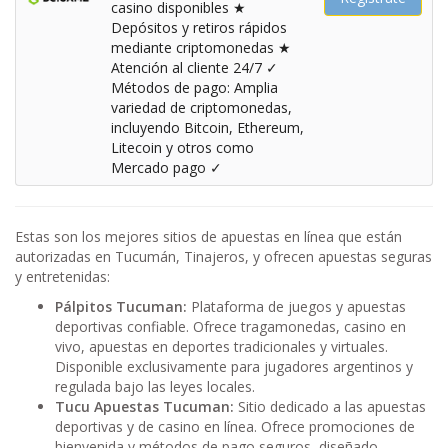
casino disponibles ★
Depósitos y retiros rápidos
mediante criptomonedas ★
Atención al cliente 24/7 ✓
Métodos de pago: Amplia
variedad de criptomonedas,
incluyendo Bitcoin, Ethereum,
Litecoin y otros como
Mercado pago ✓
Estas son los mejores sitios de apuestas en línea que están
autorizadas en Tucumán, Tinajeros, y ofrecen apuestas seguras
y entretenidas:
Pálpitos Tucuman:
Plataforma de juegos y apuestas
deportivas confiable. Ofrece tragamonedas, casino en
vivo, apuestas en deportes tradicionales y virtuales.
Disponible exclusivamente para jugadores argentinos y
regulada bajo las leyes locales.
Tucu Apuestas Tucuman:
Sitio dedicado a las apuestas
deportivas y de casino en línea. Ofrece promociones de
bienvenida y métodos de pago seguros, diseñado