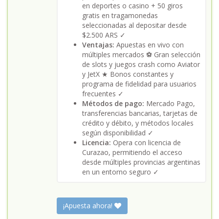
en deportes o casino + 50 giros
gratis en tragamonedas
seleccionadas al depositar desde
$2.500 ARS ✓
Ventajas:
Apuestas en vivo con
múltiples mercados ⚽ Gran selección
de slots y juegos crash como Aviator
y JetX ★ Bonos constantes y
programa de fidelidad para usuarios
frecuentes ✓
Métodos de pago:
Mercado Pago,
transferencias bancarias, tarjetas de
crédito y débito, y métodos locales
según disponibilidad ✓
Licencia:
Opera con licencia de
Curazao, permitiendo el acceso
desde múltiples provincias argentinas
en un entorno seguro ✓
¡Apuesta ahora!