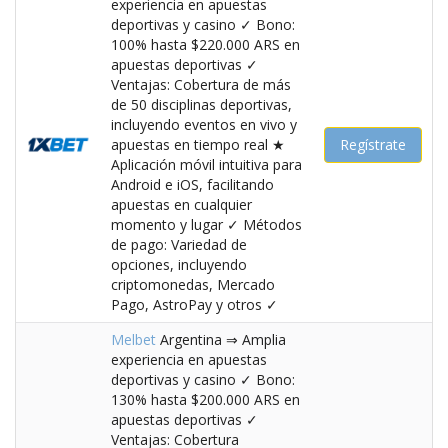
experiencia en apuestas
deportivas y casino ✓ Bono:
100% hasta $220.000 ARS en
apuestas deportivas ✓
Ventajas: Cobertura de más
de 50 disciplinas deportivas,
incluyendo eventos en vivo y
apuestas en tiempo real ★
Regístrate
Aplicación móvil intuitiva para
Android e iOS, facilitando
apuestas en cualquier
momento y lugar ✓ Métodos
de pago: Variedad de
opciones, incluyendo
criptomonedas, Mercado
Pago, AstroPay y otros ✓
Melbet
Argentina ⇒ Amplia
experiencia en apuestas
deportivas y casino ✓ Bono:
130% hasta $200.000 ARS en
apuestas deportivas ✓
Ventajas: Cobertura