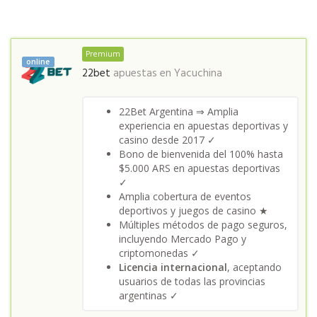
Premium
online
22bet
apuestas en
Yacuchina
22Bet Argentina ⇒ Amplia
experiencia en apuestas deportivas y
casino desde 2017 ✓
Bono de bienvenida del 100% hasta
$5.000 ARS en apuestas deportivas
✓
Amplia cobertura de eventos
deportivos y juegos de casino ★
Múltiples métodos de pago seguros,
incluyendo Mercado Pago y
criptomonedas ✓
Licencia internacional
, aceptando
usuarios de todas las provincias
argentinas ✓