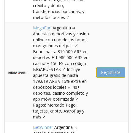
crédito y débito,
transferencias bancarias, y
métodos locales ✓
MegaPari
Argentina ⇒
Apuestas deportivas y casino
online con uno de los bonos
más grandes del país ✓
Bono: hasta 310.500 ARS en
deportes + 1.980.000 ARS en
casino + 150 FS con código
BIGAPUESTAS ✓ Incluye
Regístrate
apuesta gratis de hasta
179.619 ARS y 15% extra en
depósitos locales ✓ 40+
deportes, casino completo y
app móvil optimizada ✓
Pagos: Mercado Pago,
tarjetas, cripto, AstroPay y
más ✓
BetWinner
Argentina ⇒