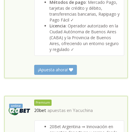
Métodos de pago
: Mercado Pago,
tarjetas de crédito y débito,
transferencias bancarias, Rapipago y
Pago Fácil ✓
Licencia
: Operador autorizado en la
Ciudad Autónoma de Buenos Aires
(CABA) y la Provincia de Buenos
Aires, ofreciendo un entorno seguro
y regulado ✓
¡Apuesta ahora!
Premium
online
20bet
apuestas en
Yacuchina
20Bet Argentina ⇒ Innovación en