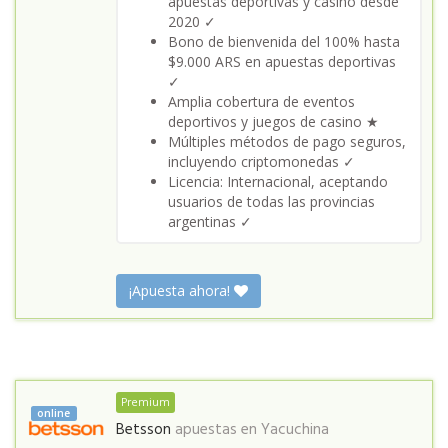
apuestas deportivas y casino desde
2020 ✓
Bono de bienvenida del 100% hasta
$9.000 ARS en apuestas deportivas
✓
Amplia cobertura de eventos
deportivos y juegos de casino ★
Múltiples métodos de pago seguros,
incluyendo criptomonedas ✓
Licencia: Internacional, aceptando
usuarios de todas las provincias
argentinas ✓
¡Apuesta ahora!
Premium
online
Betsson
apuestas en
Yacuchina