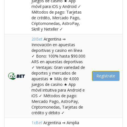
juegos de casino ★ App
móvil para iOS y Android ✓
Métodos de pago: Tarjetas
de crédito, Mercado Pago,
Criptomonedas, AstroPay,
Skrill y Neteller ✓
20Bet
Argentina ⇒
Innovación en apuestas
deportivas y casino en línea
✓ Bono: 100% hasta $90.000
ARS en apuestas deportivas
✓ Ventajas: Gran variedad de
deportes y mercados de
Regístrate
apuestas ★ Más de 4.000
juegos de casino ★ App
móvil intuitiva para Android e
iOS ✓ Métodos de pago:
Mercado Pago, AstroPay,
Criptomonedas, Tarjetas de
crédito y débito ✓
1xBet
Argentina ⇒ Amplia