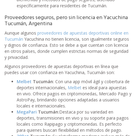
específicamente para residentes de Tucumán.
Proveedores seguros, pero sin licencia en Yacuchina
Tucumán, Argentina
Aunque algunos
proveedores de apuestas deportivas online en
Tucumán
Yacuchina no tienen licencia, son igualmente seguros
y dignos de confianza. Esto se debe a que cuentan con licencia
en otros países, donde cumplen estrictas normas de seguridad
y privacidad.
Algunos proveedores de apuestas deportivas en línea que
puedes usar con confianza en Yacuchina, Tucumán son:
Melbet
Tucumán
: Con una app móvil ágil y cobertura de
deportes internacionales,
Melbet
es ideal para apuestas
en vivo. Ofrece pagos en criptomonedas, Mercado Pago y
AstroPay, brindando opciones adaptadas a usuarios
locales e internacionales.
MegaPari
Tucumán
:Destaca por su variedad en
deportes, transmisiones en vivo y su soporte para pagos
locales como Rapipago y criptomonedas. Es perfecto
para quienes buscan flexibilidad en métodos de pago.