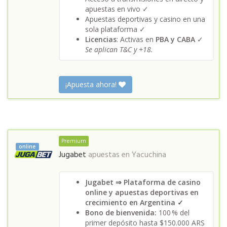
apuestas en vivo ✓
Apuestas deportivas y casino en una
sola plataforma ✓
Licencias
: Activas en
PBA y CABA
✓
Se aplican T&C y +18.
¡Apuesta ahora!
Premium
online
Jugabet
apuestas en
Yacuchina
Jugabet ⇒ Plataforma de casino
online y apuestas deportivas en
crecimiento en Argentina ✓
Bono de bienvenida:
100 % del
primer depósito hasta $150.000 ARS