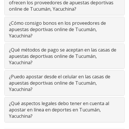
ofrecen los proveedores de apuestas deportivas
online de Tucumán, Yacuchina?
¿Cómo consigo bonos en los proveedores de
apuestas deportivas online de Tucumán,
Yacuchina?
¿Qué métodos de pago se aceptan en las casas de
apuestas deportivas online de Tucumán,
Yacuchina?
¿Puedo apostar desde el celular en las casas de
apuestas deportivas online de Tucumán,
Yacuchina?
¿Qué aspectos legales debo tener en cuenta al
apostar en línea en deportes en Tucumán,
Yacuchina?