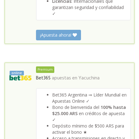
Licencias
: Internacionales que
garantizan seguridad y confiabilidad
✓
¡Apuesta ahora!
Premium
online
Bet365
apuestas en
Yacuchina
Bet365 Argentina ⇒ Líder Mundial en
Apuestas Online ✓
Bono de bienvenida del
100% hasta
$25.000 ARS
en créditos de apuesta
✓
Depósito mínimo de $500 ARS para
activar el bono ★
Acceso a transmisiones en directo y