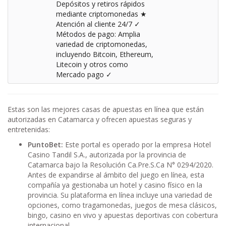
Depósitos y retiros rápidos
mediante criptomonedas ★
Atención al cliente 24/7 ✓
Métodos de pago: Amplia
variedad de criptomonedas,
incluyendo Bitcoin, Ethereum,
Litecoin y otros como
Mercado pago ✓
Estas son las mejores casas de apuestas en línea que están
autorizadas en Catamarca y ofrecen apuestas seguras y
entretenidas:
PuntoBet
:
Este portal es operado por la empresa Hotel
Casino Tandil S.A., autorizada por la provincia de
Catamarca bajo la Resolución Ca.Pre.S.Ca N° 0294/2020.
Antes de expandirse al ámbito del juego en línea, esta
compañía ya gestionaba un hotel y casino físico en la
provincia. Su plataforma en línea incluye una variedad de
opciones, como tragamonedas, juegos de mesa clásicos,
bingo, casino en vivo y apuestas deportivas con cobertura
internacional.