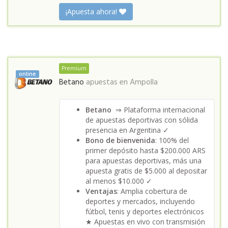
¡Apuesta ahora!
Premium
online
Betano
apuestas en
Ampolla
Betano
⇒ Plataforma internacional
de apuestas deportivas con sólida
presencia en Argentina ✓
Bono de bienvenida
: 100% del
primer depósito hasta $200.000 ARS
para apuestas deportivas, más una
apuesta gratis de $5.000 al depositar
al menos $10.000 ✓
Ventajas
: Amplia cobertura de
deportes y mercados, incluyendo
fútbol, tenis y deportes electrónicos
★ Apuestas en vivo con transmisión