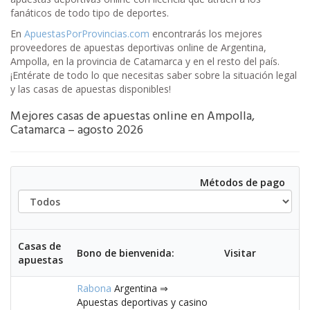
fanáticos de todo tipo de deportes.
En
ApuestasPorProvincias.com
encontrarás los mejores
proveedores de apuestas deportivas online de Argentina,
Ampolla, en la provincia de Catamarca y en el resto del país.
¡Entérate de todo lo que necesitas saber sobre la situación legal
y las casas de apuestas disponibles!
Mejores casas de apuestas online en Ampolla,
Catamarca – agosto 2026
Métodos de pago
Casas de
Bono de bienvenida:
Visitar
apuestas
Rabona
Argentina ⇒
Apuestas deportivas y casino