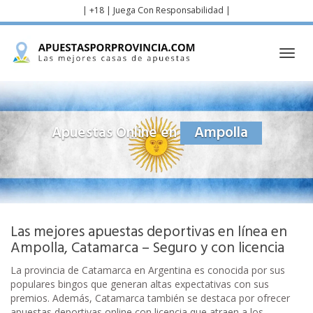
Skip
| +18 | Juega Con Responsabilidad |
to
main
content
Toggl
navig
Apuestas Online en
Ampolla
Las mejores apuestas deportivas en línea en
Ampolla, Catamarca – Seguro y con licencia
La provincia de Catamarca en Argentina es conocida por sus
populares bingos que generan altas expectativas con sus
premios. Además, Catamarca también se destaca por ofrecer
apuestas deportivas online con licencia que atraen a los