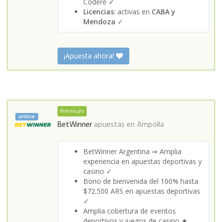
Codere ✓
Licencias
: activas en
CABA y
Mendoza
✓
¡Apuesta ahora!
Premium
online
BetWinner
apuestas en
Ampolla
BetWinner Argentina ⇒ Amplia
experiencia en apuestas deportivas y
casino ✓
Bono de bienvenida del 100% hasta
$72.500 ARS en apuestas deportivas
✓
Amplia cobertura de eventos
deportivos y juegos de casino ★