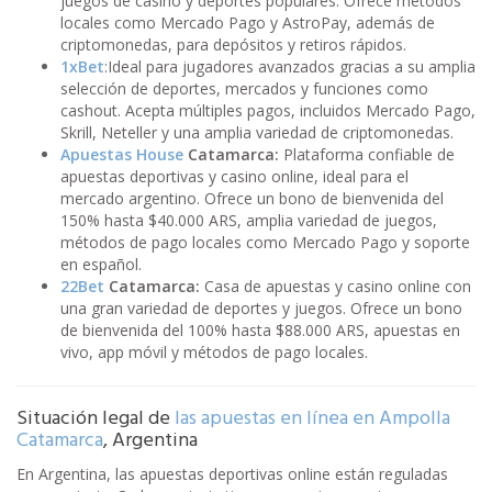
juegos de casino y deportes populares. Ofrece métodos
locales como Mercado Pago y AstroPay, además de
criptomonedas, para depósitos y retiros rápidos.
1xBet
:Ideal para jugadores avanzados gracias a su amplia
selección de deportes, mercados y funciones como
cashout. Acepta múltiples pagos, incluidos Mercado Pago,
Skrill, Neteller y una amplia variedad de criptomonedas.
Apuestas House
Catamarca:
Plataforma confiable de
apuestas deportivas y casino online, ideal para el
mercado argentino. Ofrece un bono de bienvenida del
150% hasta $40.000 ARS, amplia variedad de juegos,
métodos de pago locales como Mercado Pago y soporte
en español.
22Bet
Catamarca:
Casa de apuestas y casino online con
una gran variedad de deportes y juegos. Ofrece un bono
de bienvenida del 100% hasta $88.000 ARS, apuestas en
vivo, app móvil y métodos de pago locales.
Situación legal de
las apuestas en línea en Ampolla
Catamarca
, Argentina
En Argentina, las apuestas deportivas online están reguladas