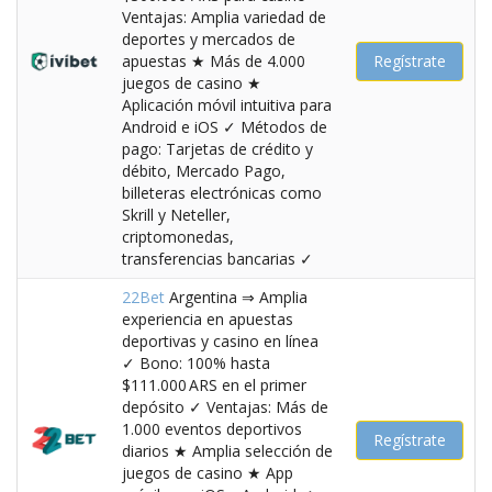
Ventajas: Amplia variedad de
deportes y mercados de
apuestas ★ Más de 4.000
Regístrate
juegos de casino ★
Aplicación móvil intuitiva para
Android e iOS ✓ Métodos de
pago: Tarjetas de crédito y
débito, Mercado Pago,
billeteras electrónicas como
Skrill y Neteller,
criptomonedas,
transferencias bancarias ✓
22Bet
Argentina ⇒ Amplia
experiencia en apuestas
deportivas y casino en línea
✓ Bono: 100% hasta
$111.000 ARS en el primer
depósito ✓ Ventajas: Más de
1.000 eventos deportivos
Regístrate
diarios ★ Amplia selección de
juegos de casino ★ App