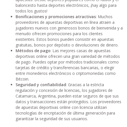
baloncesto hasta deportes electrónicos, ¡hay algo para
todos los gustos!
Bonificaciones y promociones atractivas
: Muchos
proveedores de apuestas deportivas en línea atraen a
jugadores nuevos con generosos bonos de bienvenida y a
menudo ofrecen promociones para los clientes
existentes. Estos bonos pueden consistir en apuestas
gratuitas, bonos por depósito o devoluciones de dinero.
Métodos de pago
: Las mejores casas de apuestas
deportivas online ofrecen una gran variedad de métodos
de pago. Puedes optar por métodos tradicionales como
tarjetas de crédito y transferencias bancarias, o elegir
entre monederos electrónicos o criptomonedas como
Bitcoin.
Seguridad y confiabilidad
: Gracias a la estricta
regulación y concesión de licencias, los jugadores de
Catamarca, Argentina, pueden estar seguros de que sus
datos y transacciones están protegidos. Los proveedores
de apuestas deportivas online con licencia utilizan
tecnologías de encriptación de última generación para
garantizar la seguridad de sus usuarios.