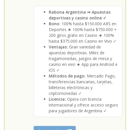
Rabona Argentina ⇒ Apuestas
deportivas y casino online ✓
Bono:
100% hasta $150.000 ARS en
Deportes ★ 100% hasta $750.000 +
200 giros gratis en Casino ★ 100%
hasta $375.000 en Casino en Vivo ✓
Ventajas:
Gran variedad de
apuestas deportivas. Miles de
tragamonedas, juegos de mesa y
casino en vivo ★ App para Android e
iOS ✓
Métodos de pago:
Mercado Pago,
transferencias bancarias, tarjetas,
billeteras electrónicas y
criptomonedas ✓
Licencia:
Opera con licencia
internacional y ofrece acceso seguro
para jugadores de Argentina ✓