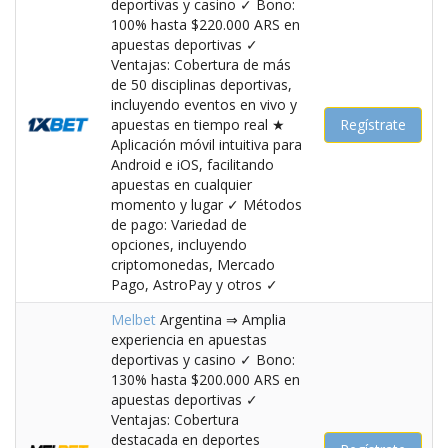
deportivas y casino ✓ Bono:
100% hasta $220.000 ARS en
apuestas deportivas ✓
Ventajas: Cobertura de más
de 50 disciplinas deportivas,
incluyendo eventos en vivo y
apuestas en tiempo real ★
Regístrate
Aplicación móvil intuitiva para
Android e iOS, facilitando
apuestas en cualquier
momento y lugar ✓ Métodos
de pago: Variedad de
opciones, incluyendo
criptomonedas, Mercado
Pago, AstroPay y otros ✓
Melbet
Argentina ⇒ Amplia
experiencia en apuestas
deportivas y casino ✓ Bono:
130% hasta $200.000 ARS en
apuestas deportivas ✓
Ventajas: Cobertura
destacada en deportes