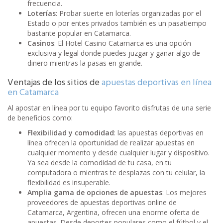
frecuencia.
Loterías
: Probar suerte en loterías organizadas por el
Estado o por entes privados también es un pasatiempo
bastante popular en Catamarca.
Casinos
: El Hotel Casino Catamarca es una opción
exclusiva y legal donde puedes juzgar y ganar algo de
dinero mientras la pasas en grande.
Ventajas de los sitios de
apuestas deportivas en línea
en Catamarca
Al apostar en línea por tu equipo favorito disfrutas de una serie
de beneficios como:
Flexibilidad y comodidad
: las apuestas deportivas en
línea ofrecen la oportunidad de realizar apuestas en
cualquier momento y desde cualquier lugar y dispositivo.
Ya sea desde la comodidad de tu casa, en tu
computadora o mientras te desplazas con tu celular, la
flexibilidad es insuperable.
Amplia gama de opciones de apuestas
: Los mejores
proveedores de apuestas deportivas online de
Catamarca, Argentina, ofrecen una enorme oferta de
apuestas. Desde deportes populares como el fútbol y el