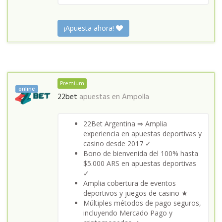
¡Apuesta ahora!
Premium
online
22bet
apuestas en
Ampolla
22Bet Argentina ⇒ Amplia
experiencia en apuestas deportivas y
casino desde 2017 ✓
Bono de bienvenida del 100% hasta
$5.000 ARS en apuestas deportivas
✓
Amplia cobertura de eventos
deportivos y juegos de casino ★
Múltiples métodos de pago seguros,
incluyendo Mercado Pago y