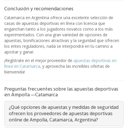
Conclusión y recomendaciones
Catamarca en Argentina ofrece una excelente selección de
casas de apuestas deportivas en línea con licencia que
enganchan tanto a los jugadores novatos como a los más
experimentados. Con una gran variedad de opciones de
apuestas, bonificaciones atractivas y la seguridad que ofrecen
los entes reguladores, nada se interpondrá en tu camino a
apostar y ganar.
¡Regístrate en el mejor proveedor de
apuestas deportivas en
línea en Catamarca
, y aprovecha las increíbles ofertas de
bienvenida!
Preguntas frecuentes sobre las apuestas deportivas
en Ampolla —Catamarca
¿Qué opciones de apuestas y medidas de seguridad
ofrecen los proveedores de apuestas deportivas
online de Ampolla, Catamarca, Argentina?