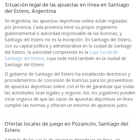
Situación legal de las apuestas en línea en Santiago
del Estero, Argentina
En Argentina, las apuestas deportivas online están reguladas
por provincia. Cada provincia tiene su propio organismo
gubernamental o autoridad responsable de las licencias, y
Santiago del Estero no es la excepción. En Santiago del Estero,
con su capital política y administrativa en la ciudad de Santiago
del Estero, la autoridad competente es la
Caja Social de
Santiago del Estero
, cuya sede está también en la ciudad de
Santiago del Estero.
El gobierno de Santiago del Estero ha establecido directrices y
procedimientos de concesión de licencias para los proveedores
de apuestas deportivas online con el fin de garantizar que todas
las actividades sean legales y seguras. Así, los jugadores pueden
estar seguros de que las casas de apuestas deportivas en línea
cumplen las normas y ofrecen un entorno de apuestas justo.
Ofertas locales de juego en Pozancón, Santiago del
Estero
Además de las casas de apuestas deportivas en línea, en