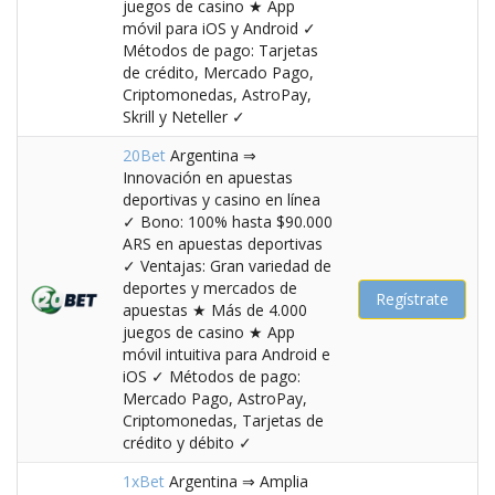
juegos de casino ★ App
móvil para iOS y Android ✓
Métodos de pago: Tarjetas
de crédito, Mercado Pago,
Criptomonedas, AstroPay,
Skrill y Neteller ✓
20Bet
Argentina ⇒
Innovación en apuestas
deportivas y casino en línea
✓ Bono: 100% hasta $90.000
ARS en apuestas deportivas
✓ Ventajas: Gran variedad de
deportes y mercados de
Regístrate
apuestas ★ Más de 4.000
juegos de casino ★ App
móvil intuitiva para Android e
iOS ✓ Métodos de pago:
Mercado Pago, AstroPay,
Criptomonedas, Tarjetas de
crédito y débito ✓
1xBet
Argentina ⇒ Amplia