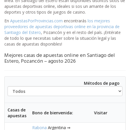
línea. En Santiago del Estero están disponibles distintos sitios de
apuestas deportivas online, ideales si sos un amante de los
deportes y otros tipos de juegos de casino.
En
ApuestasPorProvincias.com
encontrarás
los mejores
proveedores de apuestas deportivas online en la provincia de
Santiago del Estero
, Pozancón y en el resto del país. ¡Entérate
de todo lo que necesitas saber sobre la situación legal y las
casas de apuestas disponibles!
Mejores casas de apuestas online en Santiago del
Estero, Pozancón – agosto 2026
Métodos de pago
Casas de
Bono de bienvenida:
Visitar
apuestas
Rabona
Argentina ⇒