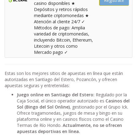
Regístrate
casino disponibles ★
Depósitos y retiros rápidos
mediante criptomonedas ★
Atención al cliente 24/7 ✓
Métodos de pago: Amplia
variedad de criptomonedas,
incluyendo Bitcoin, Ethereum,
Litecoin y otros como
Mercado pago ✓
Estas son los mejores sitios de apuestas en línea que están
autorizadas en Santiago del Estero, Pozancón, y ofrecen
apuestas seguras y entretenidas:
Juego online en Santiago del Estero:
Regulado por la
Caja Social, el único operador autorizado es
Casinos del
Sol (Bingo del Sol Online)
, gestionado por el Grupo Ick.
Ofrece tragamonedas, juegos de mesa y bingo en su
plataforma online y en casinos físicos como el Casino
Termas de Río Hondo.
Actualmente, no se ofrecen
apuestas deportivas en línea.