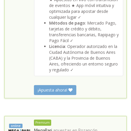
de eventos ★ App móvil intuitiva y
optimizada para apostar desde
cualquier lugar ✓
Métodos de pago
: Mercado Pago,
tarjetas de crédito y débito,
transferencias bancarias, Rapipago y
Pago Fácil ✓
Licencia
: Operador autorizado en la
Ciudad Autónoma de Buenos Aires
(CABA) y la Provincia de Buenos
Aires, ofreciendo un entorno seguro
y regulado ✓
¡Apuesta ahora!
Premium
online
MegaPari
apuestas en
Pozancón