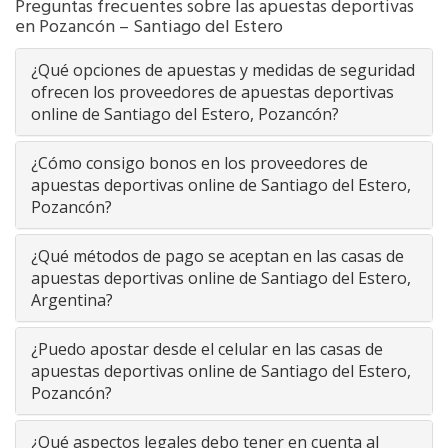
Preguntas frecuentes sobre las apuestas deportivas
en Pozancón – Santiago del Estero
¿Qué opciones de apuestas y medidas de seguridad
ofrecen los proveedores de apuestas deportivas
online de Santiago del Estero, Pozancón?
¿Cómo consigo bonos en los proveedores de
apuestas deportivas online de Santiago del Estero,
Pozancón?
¿Qué métodos de pago se aceptan en las casas de
apuestas deportivas online de Santiago del Estero,
Argentina?
¿Puedo apostar desde el celular en las casas de
apuestas deportivas online de Santiago del Estero,
Pozancón?
¿Qué aspectos legales debo tener en cuenta al