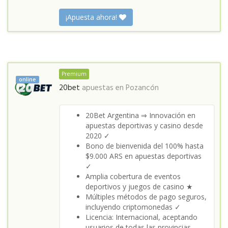
¡Apuesta ahora!
Premium
online
20bet
apuestas en
Pozancón
20Bet Argentina ⇒ Innovación en
apuestas deportivas y casino desde
2020 ✓
Bono de bienvenida del 100% hasta
$9.000 ARS en apuestas deportivas
✓
Amplia cobertura de eventos
deportivos y juegos de casino ★
Múltiples métodos de pago seguros,
incluyendo criptomonedas ✓
Licencia: Internacional, aceptando
usuarios de todas las provincias