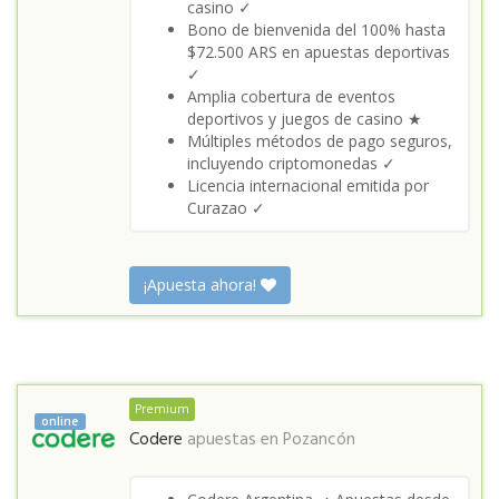
casino ✓
Bono de bienvenida del 100% hasta
$72.500 ARS en apuestas deportivas
✓
Amplia cobertura de eventos
deportivos y juegos de casino ★
Múltiples métodos de pago seguros,
incluyendo criptomonedas ✓
Licencia internacional emitida por
Curazao ✓
¡Apuesta ahora!
Premium
online
Codere
apuestas en
Pozancón