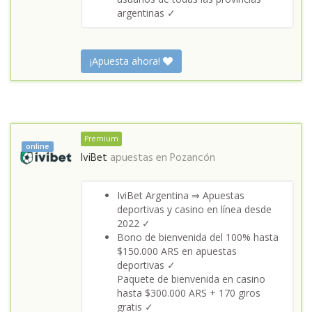
argentinas ✓
¡Apuesta ahora!
Premium
online
IviBet
apuestas en
Pozancón
IviBet Argentina ⇒ Apuestas
deportivas y casino en línea desde
2022 ✓
Bono de bienvenida del 100% hasta
$150.000 ARS en apuestas
deportivas ✓
Paquete de bienvenida en casino
hasta $300.000 ARS + 170 giros
gratis ✓