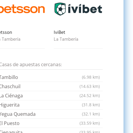
etsson
IviBet
a Tambería
La Tambería
Casas de apuestas cercanas:
Tambillo
(6.98 km)
Chaschuil
(14.63 km)
La Ciénaga
(24.52 km)
Higuerita
(31.8 km)
Yegua Quemada
(32.1 km)
El Puesto
(33.59 km)
Cienaguita
(33.95 km)