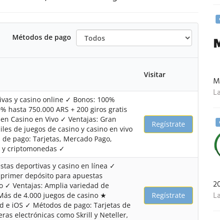
Métodos de pago
Visitar
M
L
vas y casino online ✓ Bonos: 100%
 hasta 750.000 ARS + 200 giros gratis
en Casino en Vivo ✓ Ventajas: Gran
Regístrate
les de juegos de casino y casino en vivo
de pago: Tarjetas, Mercado Pago,
as y criptomonedas ✓
tas deportivas y casino en línea ✓
 primer depósito para apuestas
2
o ✓ Ventajas: Amplia variedad de
L
ás de 4.000 juegos de casino ★
Regístrate
id e iOS ✓ Métodos de pago: Tarjetas de
eras electrónicas como Skrill y Neteller,