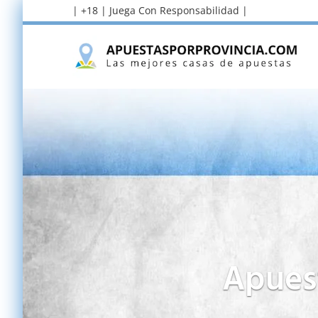
Skip
| +18 | Juega Con Responsabilidad |
to
main
content
Apues