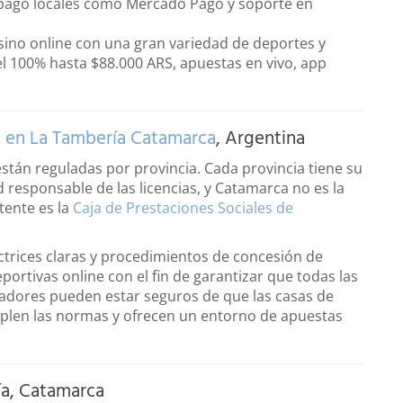
 pago locales como Mercado Pago y soporte en
sino online con una gran variedad de deportes y
l 100% hasta $88.000 ARS, apuestas en vivo, app
ea en La Tambería Catamarca
, Argentina
están reguladas por provincia. Cada provincia tiene su
esponsable de las licencias, y Catamarca no es la
tente es la
Caja de Prestaciones Sociales de
ctrices claras y procedimientos de concesión de
ortivas online con el fin de garantizar que todas las
jugadores pueden estar seguros de que las casas de
mplen las normas y ofrecen un entorno de apuestas
ía, Catamarca