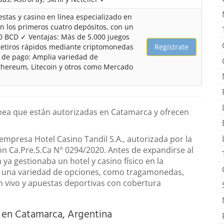
tas y casino en línea especializado en
 los primeros cuatro depósitos, con un
 BCD ✓ Ventajas: Más de 5.000 juegos
retiros rápidos mediante criptomonedas
Regístrate
 de pago: Amplia variedad de
thereum, Litecoin y otros como Mercado
ínea que están autorizadas en Catamarca y ofrecen
empresa Hotel Casino Tandil S.A., autorizada por la
ón Ca.Pre.S.Ca N° 0294/2020. Antes de expandirse al
ya gestionaba un hotel y casino físico en la
ye una variedad de opciones, como tragamonedas,
en vivo y apuestas deportivas con cobertura
a en Catamarca, Argentina