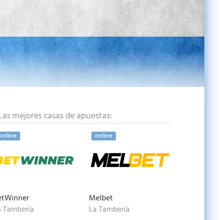
Las mejores casas de apuestas:
online
online
etWinner
Melbet
a Tambería
La Tambería