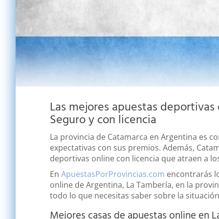
Las mejores apuestas deportivas 
Seguro y con licencia
La provincia de Catamarca en Argentina es c
expectativas con sus premios. Además, Catam
deportivas online con licencia que atraen a lo
En
ApuestasPorProvincias.com
encontrarás l
online de Argentina, La Tambería, en la provin
todo lo que necesitas saber sobre la situación
Mejores casas de apuestas online en 