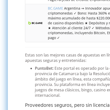
BC.GAME
Argentina ⇒ Innovador apues
criptomonedas ✓ Bono: Hasta 360% en
máximo acumulado de hasta $220.000
de casino disponibles ★ Depósitos y 
★ Atención al cliente 24/7 ✓ Métodos
criptomonedas, incluyendo Bitcoin, E
pago ✓
Estas son las mejores casas de apuestas en l
apuestas seguras y entretenidas:
PuntoBet
:
Este portal es operado por la 
provincia de Catamarca bajo la Resoluci
ámbito del juego en línea, esta compañía 
provincia. Su plataforma en línea inclu
juegos de mesa clásicos, bingo, casino 
internacional.
Proveedores seguros, pero sin licenci