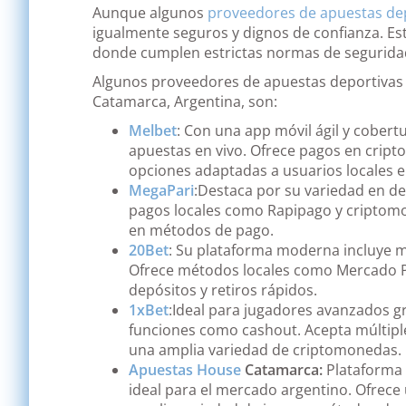
Aunque algunos
proveedores de apuestas dep
igualmente seguros y dignos de confianza. Est
donde cumplen estrictas normas de seguridad
Algunos proveedores de apuestas deportivas 
Catamarca, Argentina, son:
Melbet
: Con una app móvil ágil y cobert
apuestas en vivo. Ofrece pagos en crip
opciones adaptadas a usuarios locales e
MegaPari
:Destaca por su variedad en de
pagos locales como Rapipago y criptomon
en métodos de pago.
20Bet
: Su plataforma moderna incluye m
Ofrece métodos locales como Mercado P
depósitos y retiros rápidos.
1xBet
:Ideal para jugadores avanzados g
funciones como cashout. Acepta múltiples
una amplia variedad de criptomonedas.
Apuestas House
Catamarca:
Plataforma 
ideal para el mercado argentino. Ofrece