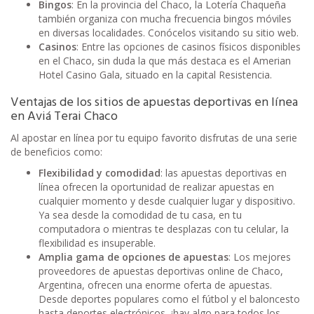
Bingos
: En la provincia del Chaco, la Lotería Chaqueña
también organiza con mucha frecuencia bingos móviles
en diversas localidades. Conócelos visitando su sitio web.
Casinos
: Entre las opciones de casinos físicos disponibles
en el Chaco, sin duda la que más destaca es el Amerian
Hotel Casino Gala, situado en la capital Resistencia.
Ventajas de los sitios de apuestas deportivas en línea
en Aviá Terai Chaco
Al apostar en línea por tu equipo favorito disfrutas de una serie
de beneficios como:
Flexibilidad y comodidad
: las apuestas deportivas en
línea ofrecen la oportunidad de realizar apuestas en
cualquier momento y desde cualquier lugar y dispositivo.
Ya sea desde la comodidad de tu casa, en tu
computadora o mientras te desplazas con tu celular, la
flexibilidad es insuperable.
Amplia gama de opciones de apuestas
: Los mejores
proveedores de apuestas deportivas online de Chaco,
Argentina, ofrecen una enorme oferta de apuestas.
Desde deportes populares como el fútbol y el baloncesto
hasta deportes electrónicos, ¡hay algo para todos los