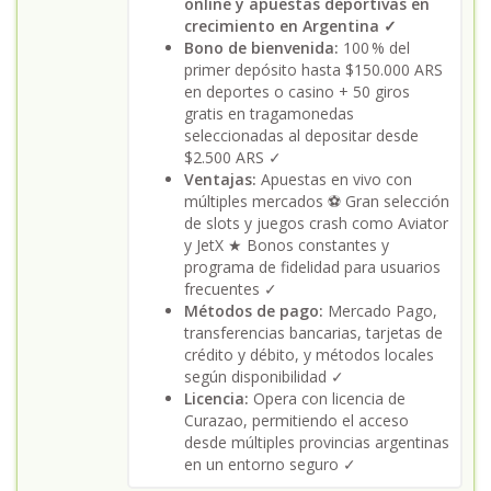
online y apuestas deportivas en
crecimiento en Argentina ✓
Bono de bienvenida:
100 % del
primer depósito hasta $150.000 ARS
en deportes o casino + 50 giros
gratis en tragamonedas
seleccionadas al depositar desde
$2.500 ARS ✓
Ventajas:
Apuestas en vivo con
múltiples mercados ⚽ Gran selección
de slots y juegos crash como Aviator
y JetX ★ Bonos constantes y
programa de fidelidad para usuarios
frecuentes ✓
Métodos de pago:
Mercado Pago,
transferencias bancarias, tarjetas de
crédito y débito, y métodos locales
según disponibilidad ✓
Licencia:
Opera con licencia de
Curazao, permitiendo el acceso
desde múltiples provincias argentinas
en un entorno seguro ✓