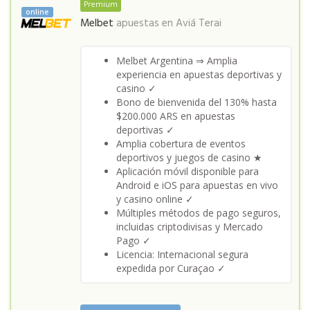
Premium
online
Melbet
apuestas en
Aviá Terai
Melbet Argentina ⇒ Amplia
experiencia en apuestas deportivas y
casino ✓
Bono de bienvenida del 130% hasta
$200.000 ARS en apuestas
deportivas ✓
Amplia cobertura de eventos
deportivos y juegos de casino ★
Aplicación móvil disponible para
Android e iOS para apuestas en vivo
y casino online ✓
Múltiples métodos de pago seguros,
incluidas criptodivisas y Mercado
Pago ✓
Licencia: Internacional segura
expedida por Curaçao ✓