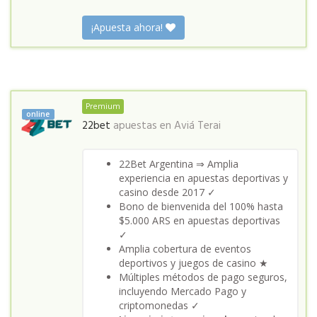
¡Apuesta ahora!
Premium
online
22bet
apuestas en
Aviá Terai
22Bet Argentina ⇒ Amplia
experiencia en apuestas deportivas y
casino desde 2017 ✓
Bono de bienvenida del 100% hasta
$5.000 ARS en apuestas deportivas
✓
Amplia cobertura de eventos
deportivos y juegos de casino ★
Múltiples métodos de pago seguros,
incluyendo Mercado Pago y
criptomonedas ✓