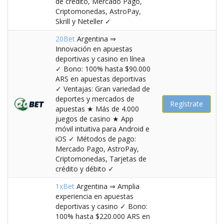
de crédito, Mercado Pago,
Criptomonedas, AstroPay,
Skrill y Neteller ✓
20Bet
Argentina ⇒
Innovación en apuestas
deportivas y casino en línea
✓ Bono: 100% hasta $90.000
ARS en apuestas deportivas
✓ Ventajas: Gran variedad de
deportes y mercados de
Regístrate
apuestas ★ Más de 4.000
juegos de casino ★ App
móvil intuitiva para Android e
iOS ✓ Métodos de pago:
Mercado Pago, AstroPay,
Criptomonedas, Tarjetas de
crédito y débito ✓
1xBet
Argentina ⇒ Amplia
experiencia en apuestas
deportivas y casino ✓ Bono:
100% hasta $220.000 ARS en