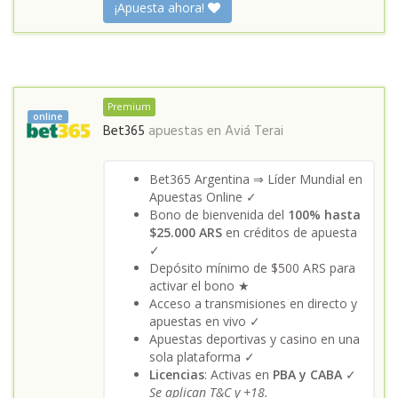
¡Apuesta ahora!
Premium
online
Bet365
apuestas en
Aviá Terai
Bet365 Argentina ⇒ Líder Mundial en
Apuestas Online ✓
Bono de bienvenida del
100% hasta
$25.000 ARS
en créditos de apuesta
✓
Depósito mínimo de $500 ARS para
activar el bono ★
Acceso a transmisiones en directo y
apuestas en vivo ✓
Apuestas deportivas y casino en una
sola plataforma ✓
Licencias
: Activas en
PBA y CABA
✓
Se aplican T&C y +18.