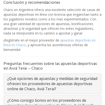
Conclusión y recomendaciones
Chaco en Argentina ofrece una excelente selección de casas de
apuestas deportivas en línea con licencia que enganchan tanto a
los jugadores novatos como a los más experimentados. Con
una gran variedad de opciones de apuestas, bonificaciones
atractivas y la seguridad que ofrecen los entes reguladores,
nada se interpondrá en tu camino a apostar y ganar.
¡Regístrate en el mejor proveedor de
apuestas deportivas en
línea en Chaco
, y aprovecha las asombrosas ofertas de
bienvenida!
Preguntas frecuentes sobre las apuestas deportivas
en Aviá Terai – Chaco
¿Qué opciones de apuestas y medidas de seguridad
ofrecen los proveedores de apuestas deportivas
online de Chaco, Aviá Terai?
¿Cómo consigo bonos en los proveedores de