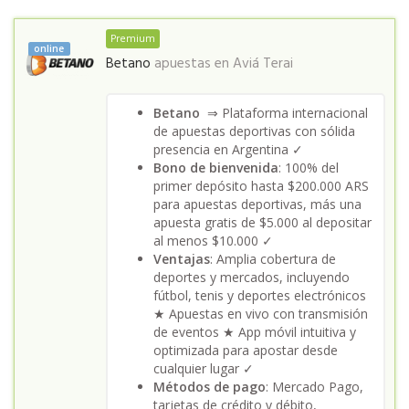
Premium
online
Betano
apuestas en
Aviá Terai
Betano
⇒ Plataforma internacional
de apuestas deportivas con sólida
presencia en Argentina ✓
Bono de bienvenida
: 100% del
primer depósito hasta $200.000 ARS
para apuestas deportivas, más una
apuesta gratis de $5.000 al depositar
al menos $10.000 ✓
Ventajas
: Amplia cobertura de
deportes y mercados, incluyendo
fútbol, tenis y deportes electrónicos
★ Apuestas en vivo con transmisión
de eventos ★ App móvil intuitiva y
optimizada para apostar desde
cualquier lugar ✓
Métodos de pago
: Mercado Pago,
tarjetas de crédito y débito,