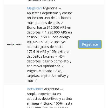
MegaPari
Argentina ⇒
Apuestas deportivas y casino
online con uno de los bonos
más grandes del país ✓
Bono: hasta 310.500 ARS en
deportes + 1.980.000 ARS en
casino + 150 FS con código
BIGAPUESTAS ✓ Incluye
Regístrate
apuesta gratis de hasta
179.619 ARS y 15% extra en
depósitos locales ✓ 40+
deportes, casino completo y
app móvil optimizada ✓
Pagos: Mercado Pago,
tarjetas, cripto, AstroPay y
más ✓
BetWinner
Argentina ⇒
Amplia experiencia en
apuestas deportivas y casino
en línea ✓ Bono: 100% hasta