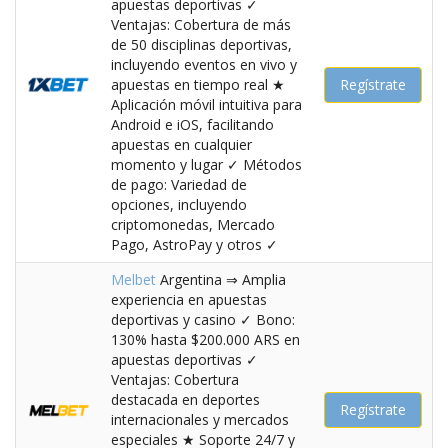
apuestas deportivas ✓
Ventajas: Cobertura de más
de 50 disciplinas deportivas,
incluyendo eventos en vivo y
apuestas en tiempo real ★
Regístrate
Aplicación móvil intuitiva para
Android e iOS, facilitando
apuestas en cualquier
momento y lugar ✓ Métodos
de pago: Variedad de
opciones, incluyendo
criptomonedas, Mercado
Pago, AstroPay y otros ✓
Melbet
Argentina ⇒ Amplia
experiencia en apuestas
deportivas y casino ✓ Bono:
130% hasta $200.000 ARS en
apuestas deportivas ✓
Ventajas: Cobertura
destacada en deportes
Regístrate
internacionales y mercados
especiales ★ Soporte 24/7 y