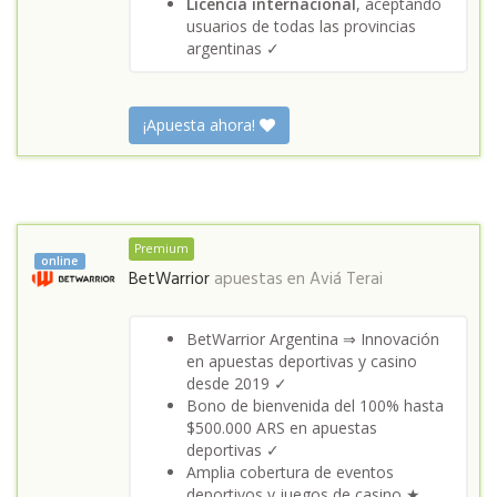
Licencia internacional
, aceptando
usuarios de todas las provincias
argentinas ✓
¡Apuesta ahora!
Premium
online
BetWarrior
apuestas en
Aviá Terai
BetWarrior Argentina ⇒ Innovación
en apuestas deportivas y casino
desde 2019 ✓
Bono de bienvenida del 100% hasta
$500.000 ARS en apuestas
deportivas ✓
Amplia cobertura de eventos
deportivos y juegos de casino ★