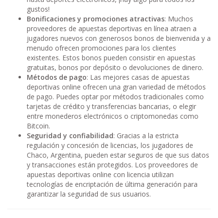
gustos!
Bonificaciones y promociones atractivas
: Muchos
proveedores de apuestas deportivas en línea atraen a
jugadores nuevos con generosos bonos de bienvenida y a
menudo ofrecen promociones para los clientes
existentes. Estos bonos pueden consistir en apuestas
gratuitas, bonos por depósito o devoluciones de dinero.
Métodos de pago
: Las mejores casas de apuestas
deportivas online ofrecen una gran variedad de métodos
de pago. Puedes optar por métodos tradicionales como
tarjetas de crédito y transferencias bancarias, o elegir
entre monederos electrónicos o criptomonedas como
Bitcoin.
Seguridad y confiabilidad
: Gracias a la estricta
regulación y concesión de licencias, los jugadores de
Chaco, Argentina, pueden estar seguros de que sus datos
y transacciones están protegidos. Los proveedores de
apuestas deportivas online con licencia utilizan
tecnologías de encriptación de última generación para
garantizar la seguridad de sus usuarios.