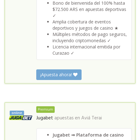
Bono de bienvenida del 100% hasta
$72.500 ARS en apuestas deportivas
✓
Amplia cobertura de eventos
deportivos y juegos de casino ★
Múltiples métodos de pago seguros,
incluyendo criptomonedas ✓
Licencia internacional emitida por
Curazao ✓
¡Apuesta ahora!
Premium
online
Jugabet
apuestas en
Aviá Terai
Jugabet ⇒ Plataforma de casino