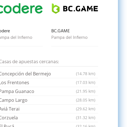
odere
BC.GAME
ampa del Infierno
Pampa del Infierno
Casas de apuestas cercanas:
Concepción del Bermejo
(14.78 km)
Los Frentones
(17.03 km)
Pampa Guanaco
(21.95 km)
Campo Largo
(28.05 km)
Aviá Terai
(29.62 km)
Corzuela
(31.32 km)
El Pucá
(32.16 km)