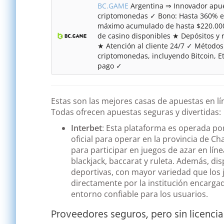
BC.GAME
Argentina ⇒ Innovador apues
criptomonedas ✓ Bono: Hasta 360% en
máximo acumulado de hasta $220.000
de casino disponibles ★ Depósitos y 
★ Atención al cliente 24/7 ✓ Métodos
criptomonedas, incluyendo Bitcoin, E
pago ✓
Estas son las mejores casas de apuestas en lí
Todas ofrecen apuestas seguras y divertidas:
Interbet
: Esta plataforma es operada po
oficial para operar en la provincia de C
para participar en juegos de azar en lí
blackjack, baccarat y ruleta. Además, d
deportivas, con mayor variedad que los 
directamente por la institución encarga
entorno confiable para los usuarios.
Proveedores seguros, pero sin licenci