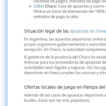
variedad de juegos, métodos de pago lo
22Bet
Chaco:
Casa de apuestas y casino 
Ofrece un bono de bienvenida del 100% h
métodos de pago locales.
Situación legal de las
apuestas en líne
En Argentina, las apuestas deportivas online 
propio organismo gubernamental o autoridad r
excepción. En Chaco, la autoridad competente
El gobierno de la provincia del Chaco ha esta
licencias para los proveedores de apuestas dep
actividades sean legales y seguras. Así, los 
deportivas en línea cumplen las normas y ofr
Ofertas locales de juego en Pampa del 
Además de las casas de apuestas deportivas en
locales. Estas son las más populares: