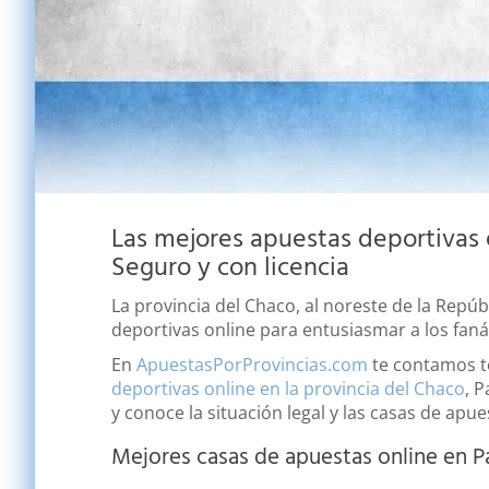
Las mejores apuestas deportivas 
Seguro y con licencia
La provincia del Chaco, al noreste de la Repúb
deportivas online para entusiasmar a los faná
En
ApuestasPorProvincias.com
te contamos 
deportivas online en la provincia del Chaco
, P
y conoce la situación legal y las casas de apue
Mejores casas de apuestas online en P