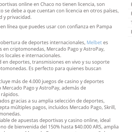
rtivas online en Chaco no tienen licencia, son
o se debe a que cuentan con licencia en otros países,
 y privacidad.
 en línea que puedes usar con confianza en Pampa
 cobertura de deportes internacionales,
Melbet
es
gos en criptomonedas, Mercado Pago y AstroPay,
 locales e internacionales.
d en deportes, transmisiones en vivo y su soporte
ptomonedas. Es perfecto para quienes buscan
cluye más de 4.000 juegos de casino y deportes
o Mercado Pago y AstroPay, además de
 rápidos.
ados gracias a su amplia selección de deportes,
ta múltiples pagos, incluidos Mercado Pago, Skrill,
tomonedas.
able de apuestas deportivas y casino online, ideal
ono de bienvenida del 150% hasta $40.000 ARS, amplia