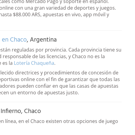
cales como Mercado Pago y soporte en español.
online con una gran variedad de deportes y juegos.
asta $88.000 ARS, apuestas en vivo, app móvil y
a en Chaco
, Argentina
están reguladas por provincia. Cada provincia tiene su
esponsable de las licencias, y Chaco no es la
 es la
Lotería Chaqueña
.
blecido directrices y procedimientos de concesión de
ortivas online con el fin de garantizar que todas las
jugadores pueden confiar en que las casas de apuestas
ecen un entorno de apuestas justo.
Infierno, Chaco
 línea, en el Chaco existen otras opciones de juego