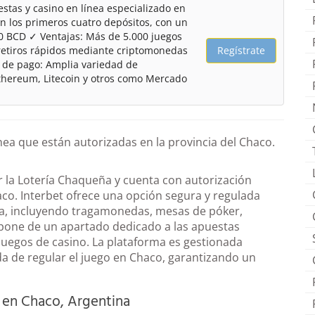
tas y casino en línea especializado en
 los primeros cuatro depósitos, con un
 BCD ✓ Ventajas: Más de 5.000 juegos
retiros rápidos mediante criptomonedas
Regístrate
 de pago: Amplia variedad de
thereum, Litecoin y otros como Mercado
nea que están autorizadas en la provincia del Chaco.
r la Lotería Chaqueña y cuenta con autorización
haco. Interbet ofrece una opción segura y regulada
nea, incluyendo tragamonedas, mesas de póker,
ispone de un apartado dedicado a las apuestas
juegos de casino. La plataforma es gestionada
da de regular el juego en Chaco, garantizando un
a en Chaco, Argentina