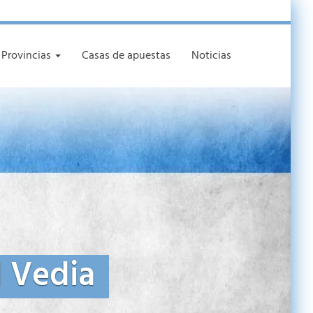
 Provincias
Casas de apuestas
Noticias
 Vedia