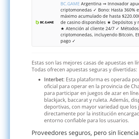
BC.GAME
Argentina ⇒ Innovador apues
criptomonedas ✓ Bono: Hasta 360% en
máximo acumulado de hasta $220.000
de casino disponibles ★ Depósitos y 
★ Atención al cliente 24/7 ✓ Métodos
criptomonedas, incluyendo Bitcoin, E
pago ✓
Estas son las mejores casas de apuestas en lí
Todas ofrecen apuestas seguras y divertidas:
Interbet
: Esta plataforma es operada po
oficial para operar en la provincia de C
para participar en juegos de azar en lí
blackjack, baccarat y ruleta. Además, d
deportivas, con mayor variedad que los 
directamente por la institución encarga
entorno confiable para los usuarios.
Proveedores seguros, pero sin licenci