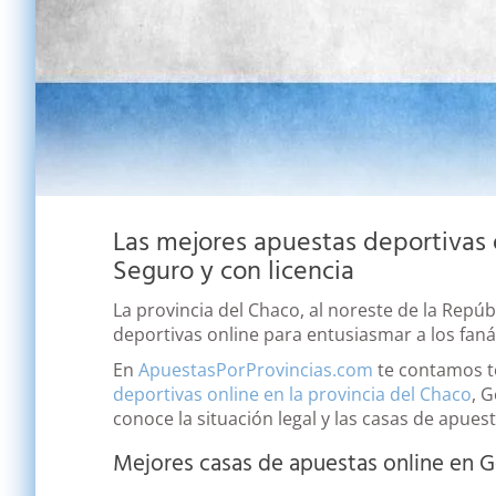
Las mejores apuestas deportivas 
Seguro y con licencia
La provincia del Chaco, al noreste de la Repúb
deportivas online para entusiasmar a los faná
En
ApuestasPorProvincias.com
te contamos 
deportivas online en la provincia del Chaco
, G
conoce la situación legal y las casas de apues
Mejores casas de apuestas online en G