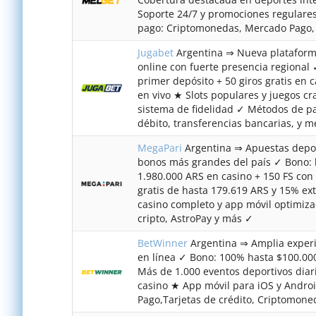
Soporte 24/7 y promociones regulares
pago: Criptomonedas, Mercado Pago, 
Jugabet
Argentina ⇒ Nueva plataforma
online con fuerte presencia regional
primer depósito + 50 giros gratis en 
en vivo ★ Slots populares y juegos c
sistema de fidelidad ✓ Métodos de pa
débito, transferencias bancarias, y m
MegaPari
Argentina ⇒ Apuestas deport
bonos más grandes del país ✓ Bono: 
1.980.000 ARS en casino + 150 FS co
gratis de hasta 179.619 ARS y 15% ext
casino completo y app móvil optimiza
cripto, AstroPay y más ✓
BetWinner
Argentina ⇒ Amplia experi
en línea ✓ Bono: 100% hasta $100.000
Más de 1.000 eventos deportivos diar
casino ★ App móvil para iOS y Andro
Pago,Tarjetas de crédito, Criptomoneda