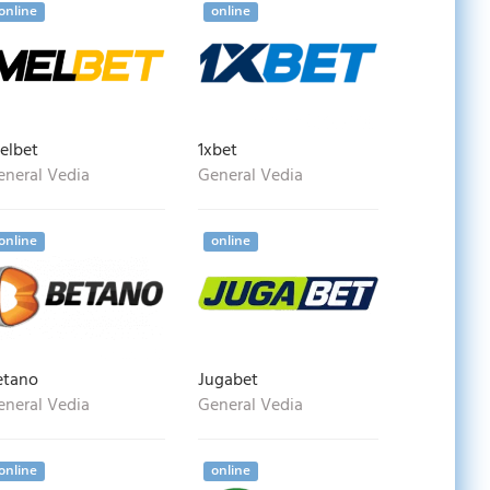
online
online
elbet
1xbet
eneral Vedia
General Vedia
online
online
etano
Jugabet
eneral Vedia
General Vedia
online
online