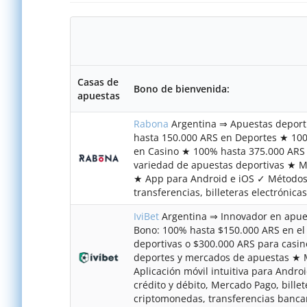
Casas de
Bono de bienvenida:
apuestas
Rabona
Argentina ⇒ Apuestas deporti
hasta 150.000 ARS en Deportes ★ 100%
en Casino ★ 100% hasta 375.000 ARS 
variedad de apuestas deportivas ★ Mi
★ App para Android e iOS ✓ Métodos 
transferencias, billeteras electrónic
IviBet
Argentina ⇒ Innovador en apues
Bono: 100% hasta $150.000 ARS en el
deportivas o $300.000 ARS para casin
deportes y mercados de apuestas ★ M
Aplicación móvil intuitiva para Andro
crédito y débito, Mercado Pago, billet
criptomonedas, transferencias banca