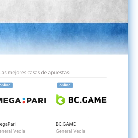
Las mejores casas de apuestas:
online
online
egaPari
BC.GAME
eneral Vedia
General Vedia