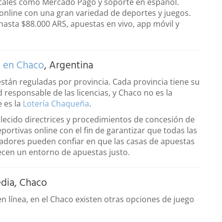
cales como Mercado Pago y soporte en español.
online con una gran variedad de deportes y juegos.
asta $88.000 ARS, apuestas en vivo, app móvil y
a en Chaco
, Argentina
están reguladas por provincia. Cada provincia tiene su
esponsable de las licencias, y Chaco no es la
 es la
Lotería Chaqueña
.
blecido directrices y procedimientos de concesión de
ortivas online con el fin de garantizar que todas las
jugadores pueden confiar en que las casas de apuestas
ecen un entorno de apuestas justo.
edia, Chaco
 línea, en el Chaco existen otras opciones de juego