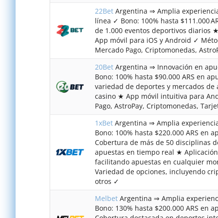
22Bet
Argentina ⇒ Amplia experiencia
línea ✓ Bono: 100% hasta $111.000 AR
de 1.000 eventos deportivos diarios 
App móvil para iOS y Android ✓ Métod
Mercado Pago, Criptomonedas, AstroPa
20Bet
Argentina ⇒ Innovación en apue
Bono: 100% hasta $90.000 ARS en apu
variedad de deportes y mercados de 
casino ★ App móvil intuitiva para A
Pago, AstroPay, Criptomonedas, Tarjet
1xBet
Argentina ⇒ Amplia experiencia
Bono: 100% hasta $220.000 ARS en ap
Cobertura de más de 50 disciplinas de
apuestas en tiempo real ★ Aplicación 
facilitando apuestas en cualquier m
Variedad de opciones, incluyendo cr
otros ✓
Melbet
Argentina ⇒ Amplia experienci
Bono: 130% hasta $200.000 ARS en ap
Cobertura destacada en deportes int