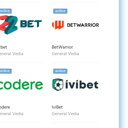
online
online
2bet
BetWarrior
eneral Vedia
General Vedia
online
online
odere
IviBet
eneral Vedia
General Vedia