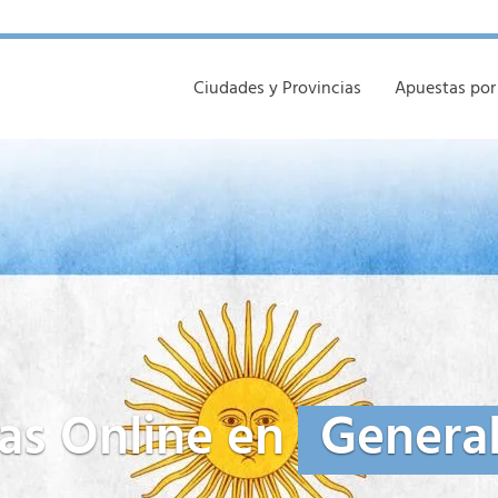
Ciudades y Provincias
Apuestas por
as Online en
General