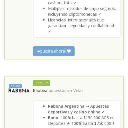
cashout total ✓
Múltiples métodos de pago seguros,
incluyendo criptomonedas ✓
Licencias
: Internacionales que
garantizan seguridad y confiabilidad
✓
¡Apuesta ahora!
Premium
online
Rabona
apuestas en
Velaz
Rabona Argentina ⇒ Apuestas
deportivas y casino online ✓
Bono:
100% hasta $150.000 ARS en
Deportes ★ 100% hasta $750.000 +