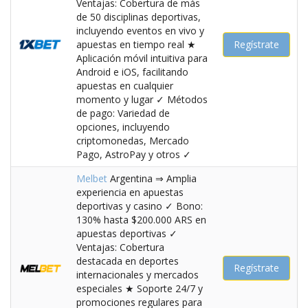
Ventajas: Cobertura de más
de 50 disciplinas deportivas,
incluyendo eventos en vivo y
apuestas en tiempo real ★
Regístrate
Aplicación móvil intuitiva para
Android e iOS, facilitando
apuestas en cualquier
momento y lugar ✓ Métodos
de pago: Variedad de
opciones, incluyendo
criptomonedas, Mercado
Pago, AstroPay y otros ✓
Melbet
Argentina ⇒ Amplia
experiencia en apuestas
deportivas y casino ✓ Bono:
130% hasta $200.000 ARS en
apuestas deportivas ✓
Ventajas: Cobertura
destacada en deportes
Regístrate
internacionales y mercados
especiales ★ Soporte 24/7 y
promociones regulares para