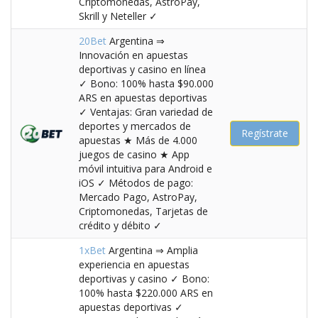
Criptomonedas, AstroPay,
Skrill y Neteller ✓
20Bet
Argentina ⇒
Innovación en apuestas
deportivas y casino en línea
✓ Bono: 100% hasta $90.000
ARS en apuestas deportivas
✓ Ventajas: Gran variedad de
deportes y mercados de
Regístrate
apuestas ★ Más de 4.000
juegos de casino ★ App
móvil intuitiva para Android e
iOS ✓ Métodos de pago:
Mercado Pago, AstroPay,
Criptomonedas, Tarjetas de
crédito y débito ✓
1xBet
Argentina ⇒ Amplia
experiencia en apuestas
deportivas y casino ✓ Bono:
100% hasta $220.000 ARS en
apuestas deportivas ✓