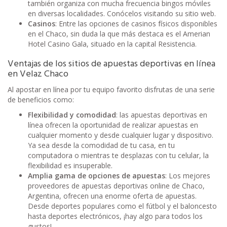
también organiza con mucha frecuencia bingos móviles
en diversas localidades. Conócelos visitando su sitio web.
Casinos
: Entre las opciones de casinos físicos disponibles
en el Chaco, sin duda la que más destaca es el Amerian
Hotel Casino Gala, situado en la capital Resistencia.
Ventajas de los sitios de apuestas deportivas en línea
en Velaz Chaco
Al apostar en línea por tu equipo favorito disfrutas de una serie
de beneficios como:
Flexibilidad y comodidad
: las apuestas deportivas en
línea ofrecen la oportunidad de realizar apuestas en
cualquier momento y desde cualquier lugar y dispositivo.
Ya sea desde la comodidad de tu casa, en tu
computadora o mientras te desplazas con tu celular, la
flexibilidad es insuperable.
Amplia gama de opciones de apuestas
: Los mejores
proveedores de apuestas deportivas online de Chaco,
Argentina, ofrecen una enorme oferta de apuestas.
Desde deportes populares como el fútbol y el baloncesto
hasta deportes electrónicos, ¡hay algo para todos los
gustos!