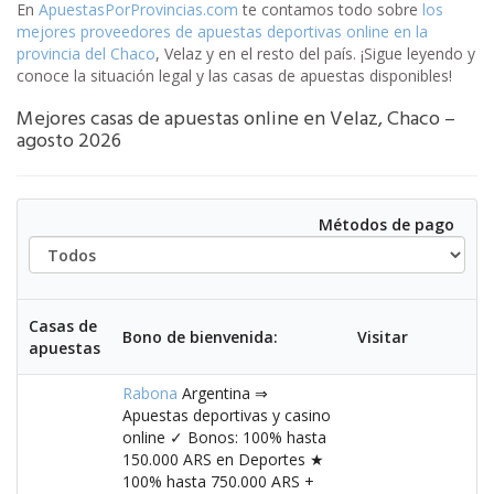
En
ApuestasPorProvincias.com
te contamos todo sobre
los
mejores proveedores de apuestas deportivas online en la
provincia del Chaco
, Velaz y en el resto del país. ¡Sigue leyendo y
conoce la situación legal y las casas de apuestas disponibles!
Mejores casas de apuestas online en Velaz, Chaco –
agosto 2026
Métodos de pago
Casas de
Bono de bienvenida:
Visitar
apuestas
Rabona
Argentina ⇒
Apuestas deportivas y casino
online ✓ Bonos: 100% hasta
150.000 ARS en Deportes ★
100% hasta 750.000 ARS +