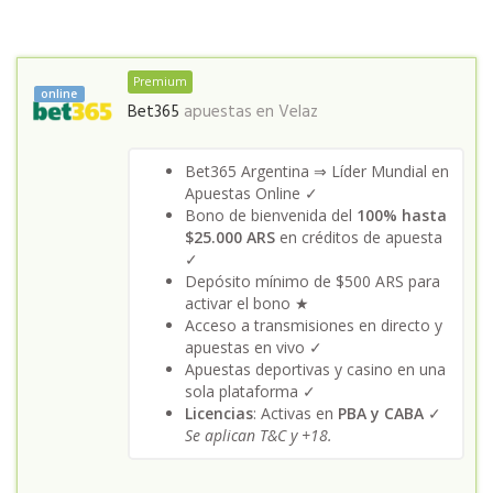
Premium
online
Bet365
apuestas en
Velaz
Bet365 Argentina ⇒ Líder Mundial en
Apuestas Online ✓
Bono de bienvenida del
100% hasta
$25.000 ARS
en créditos de apuesta
✓
Depósito mínimo de $500 ARS para
activar el bono ★
Acceso a transmisiones en directo y
apuestas en vivo ✓
Apuestas deportivas y casino en una
sola plataforma ✓
Licencias
: Activas en
PBA y CABA
✓
Se aplican T&C y +18.