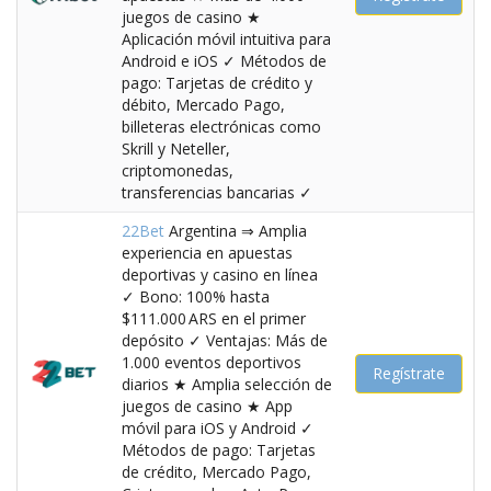
juegos de casino ★
Aplicación móvil intuitiva para
Android e iOS ✓ Métodos de
pago: Tarjetas de crédito y
débito, Mercado Pago,
billeteras electrónicas como
Skrill y Neteller,
criptomonedas,
transferencias bancarias ✓
22Bet
Argentina ⇒ Amplia
experiencia en apuestas
deportivas y casino en línea
✓ Bono: 100% hasta
$111.000 ARS en el primer
depósito ✓ Ventajas: Más de
1.000 eventos deportivos
Regístrate
diarios ★ Amplia selección de
juegos de casino ★ App
móvil para iOS y Android ✓
Métodos de pago: Tarjetas
de crédito, Mercado Pago,