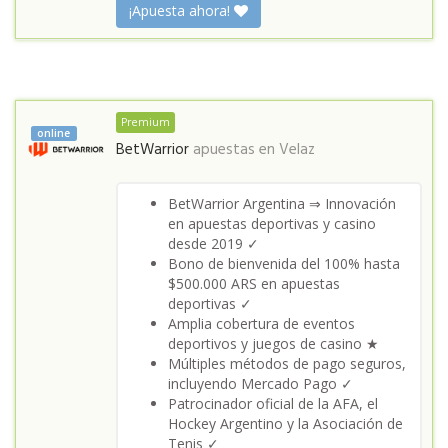
¡Apuesta ahora!
Premium
online
BetWarrior
apuestas en
Velaz
BetWarrior Argentina ⇒ Innovación
en apuestas deportivas y casino
desde 2019 ✓
Bono de bienvenida del 100% hasta
$500.000 ARS en apuestas
deportivas ✓
Amplia cobertura de eventos
deportivos y juegos de casino ★
Múltiples métodos de pago seguros,
incluyendo Mercado Pago ✓
Patrocinador oficial de la AFA, el
Hockey Argentino y la Asociación de
Tenis ✓