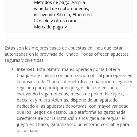
Métodos de pago: Amplia
variedad de criptomonedas,
incluyendo Bitcoin, Ethereum,
Litecoin y otros como
Mercado pago ✓
Estas son las mejores casas de apuestas en línea que están
autorizadas en la provincia del Chaco. Todas ofrecen apuestas
seguras y divertidas:
Interbet
: Esta plataforma es operada por la Lotería
Chaqueña y cuenta con autorización oficial para operar en
la provincia de Chaco. Interbet ofrece una opción segura y
regulada para participar en juegos de azar en línea,
incluyendo tragamonedas, mesas de póker, blackjack,
baccarat y ruleta. Además, dispone de un apartado
dedicado a las apuestas deportivas, con mayor variedad
que los juegos de casino. La plataforma es gestionada
directamente por la institución encargada de regular el
juego en Chaco, garantizando un entorno confiable para
los usuarios.