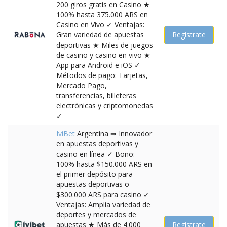
200 giros gratis en Casino ★
100% hasta 375.000 ARS en
Casino en Vivo ✓ Ventajas:
Gran variedad de apuestas
Regístrate
deportivas ★ Miles de juegos
de casino y casino en vivo ★
App para Android e iOS ✓
Métodos de pago: Tarjetas,
Mercado Pago,
transferencias, billeteras
electrónicas y criptomonedas
✓
IviBet
Argentina ⇒ Innovador
en apuestas deportivas y
casino en línea ✓ Bono:
100% hasta $150.000 ARS en
el primer depósito para
apuestas deportivas o
$300.000 ARS para casino ✓
Ventajas: Amplia variedad de
deportes y mercados de
apuestas ★ Más de 4.000
Regístrate