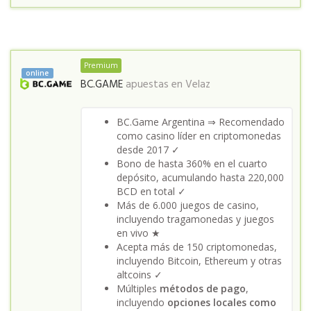
Premium
online
BC.GAME
apuestas en
Velaz
BC.Game Argentina ⇒ Recomendado
como casino líder en criptomonedas
desde 2017 ✓
Bono de hasta 360% en el cuarto
depósito, acumulando hasta 220,000
BCD en total ✓
Más de 6.000 juegos de casino,
incluyendo tragamonedas y juegos
en vivo ★
Acepta más de 150 criptomonedas,
incluyendo Bitcoin, Ethereum y otras
altcoins ✓
Múltiples
métodos de pago
,
incluyendo
opciones locales como