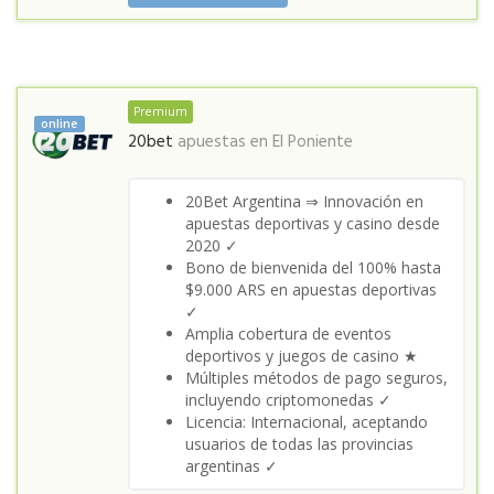
Premium
online
20bet
apuestas en
El Poniente
20Bet Argentina ⇒ Innovación en
apuestas deportivas y casino desde
2020 ✓
Bono de bienvenida del 100% hasta
$9.000 ARS en apuestas deportivas
✓
Amplia cobertura de eventos
deportivos y juegos de casino ★
Múltiples métodos de pago seguros,
incluyendo criptomonedas ✓
Licencia: Internacional, aceptando
usuarios de todas las provincias
argentinas ✓