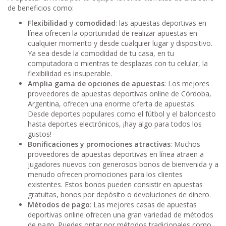
de beneficios como:
Flexibilidad y comodidad
: las apuestas deportivas en
línea ofrecen la oportunidad de realizar apuestas en
cualquier momento y desde cualquier lugar y dispositivo.
Ya sea desde la comodidad de tu casa, en tu
computadora o mientras te desplazas con tu celular, la
flexibilidad es insuperable.
Amplia gama de opciones de apuestas
: Los mejores
proveedores de apuestas deportivas online de Córdoba,
Argentina, ofrecen una enorme oferta de apuestas.
Desde deportes populares como el fútbol y el baloncesto
hasta deportes electrónicos, ¡hay algo para todos los
gustos!
Bonificaciones y promociones atractivas
: Muchos
proveedores de apuestas deportivas en línea atraen a
jugadores nuevos con generosos bonos de bienvenida y a
menudo ofrecen promociones para los clientes
existentes. Estos bonos pueden consistir en apuestas
gratuitas, bonos por depósito o devoluciones de dinero.
Métodos de pago
: Las mejores casas de apuestas
deportivas online ofrecen una gran variedad de métodos
de pago. Puedes optar por métodos tradicionales como