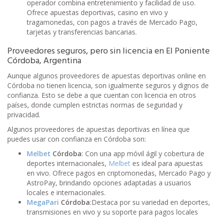
operador combina entretenimiento y facilidad de uso.
Ofrece apuestas deportivas, casino en vivo y
tragamonedas, con pagos a través de Mercado Pago,
tarjetas y transferencias bancarias.
Proveedores seguros, pero sin licencia en El Poniente
Córdoba, Argentina
Aunque algunos proveedores de apuestas deportivas online en
Córdoba no tienen licencia, son igualmente seguros y dignos de
confianza. Esto se debe a que cuentan con licencia en otros
países, donde cumplen estrictas normas de seguridad y
privacidad.
Algunos proveedores de apuestas deportivas en línea que
puedes usar con confianza en Córdoba son:
Melbet
Córdoba
: Con una app móvil ágil y cobertura de
deportes internacionales,
Melbet
es ideal para apuestas
en vivo. Ofrece pagos en criptomonedas, Mercado Pago y
AstroPay, brindando opciones adaptadas a usuarios
locales e internacionales.
MegaPari
Córdoba
:Destaca por su variedad en deportes,
transmisiones en vivo y su soporte para pagos locales