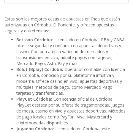
Estas son las mejores casas de apuestas en línea que están
autorizadas en Córdoba, El Poniente, y ofrecen apuestas
seguras y entretenidas:
Betsson Córdoba:
Licenciado en Córdoba, PBA y CABA,
ofrece seguridad y confianza en apuestas deportivas y
casino. Con una amplia variedad de mercados y
transmisiones en vivo, admite pagos con tarjetas,
Mercado Pago, AstroPay y más.
Boldt (Bplay) Córdoba:
Operador confiable con licencia
en Córdoba, conocido por su plataforma intuitiva y
moderna. Ofrece casino en vivo, apuestas deportivas y
múltiples métodos de pago, como Mercado Pago,
tarjetas y transferencias.
PlayCet Córdoba:
Con licencia oficial de Córdoba,
PlayCet destaca por su oferta de tragamonedas, juegos
de mesa, casino en vivo y apuestas deportivas. Métodos
de pago locales como PayFun, Visa, Mastercard y
criptomonedas disponibles.
Jugadón
Córdoba:
Licenciado en Córdoba, este