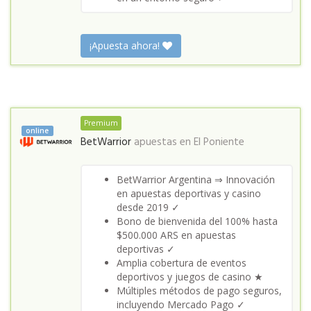
¡Apuesta ahora!
Premium
online
BetWarrior
apuestas en
El Poniente
BetWarrior Argentina ⇒ Innovación
en apuestas deportivas y casino
desde 2019 ✓
Bono de bienvenida del 100% hasta
$500.000 ARS en apuestas
deportivas ✓
Amplia cobertura de eventos
deportivos y juegos de casino ★
Múltiples métodos de pago seguros,
incluyendo Mercado Pago ✓