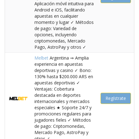
Aplicación móvil intuitiva para
Android e iOS, facilitando
apuestas en cualquier
momento y lugar ✓ Métodos
de pago: Variedad de
opciones, incluyendo
criptomonedas, Mercado
Pago, AstroPay y otros ✓
Melbet
Argentina ⇒ Amplia
experiencia en apuestas
deportivas y casino ✓ Bono:
130% hasta $200.000 ARS en
apuestas deportivas ✓
Ventajas: Cobertura
destacada en deportes
Regístrate
internacionales y mercados
especiales ★ Soporte 24/7 y
promociones regulares para
jugadores fieles ✓ Métodos
de pago: Criptomonedas,
Mercado Pago, AstroPay y
otros ✓