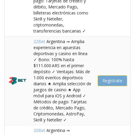
pago: Tarjetas de crédito y
débito, Mercado Pago,
billeteras electrónicas como
Skrill y Neteller,
criptomonedas,
transferencias bancarias ✓
22Bet
Argentina ⇒ Amplia
experiencia en apuestas
deportivas y casino en línea
✓ Bono: 100% hasta
$111.000 ARS en el primer
depósito ✓ Ventajas: Más de
1.000 eventos deportivos
Regístrate
diarios ★ Amplia selección de
juegos de casino ★ App
móvil para iOS y Android ✓
Métodos de pago: Tarjetas
de crédito, Mercado Pago,
Criptomonedas, AstroPay,
Skrill y Neteller ✓
20Bet
Argentina ⇒