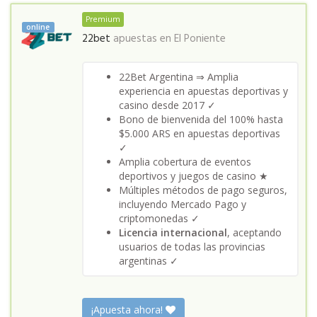
Premium
online
22bet
apuestas en
El Poniente
22Bet Argentina ⇒ Amplia
experiencia en apuestas deportivas y
casino desde 2017 ✓
Bono de bienvenida del 100% hasta
$5.000 ARS en apuestas deportivas
✓
Amplia cobertura de eventos
deportivos y juegos de casino ★
Múltiples métodos de pago seguros,
incluyendo Mercado Pago y
criptomonedas ✓
Licencia internacional
, aceptando
usuarios de todas las provincias
argentinas ✓
¡Apuesta ahora!