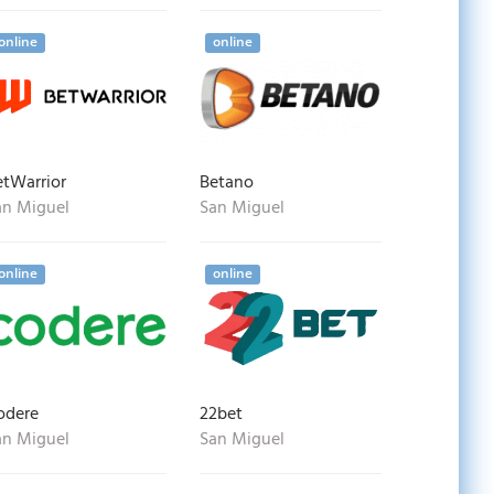
online
online
etWarrior
Betano
an Miguel
San Miguel
online
online
odere
22bet
an Miguel
San Miguel