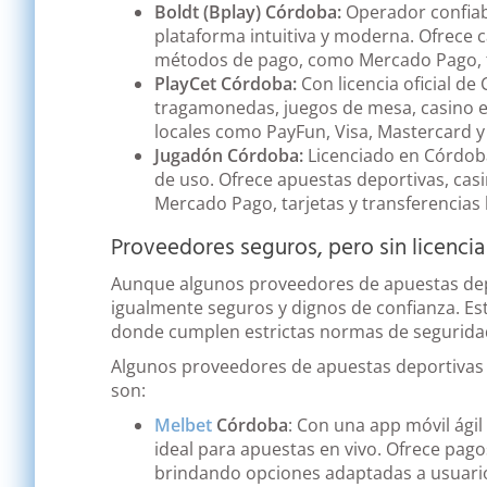
Boldt (Bplay) Córdoba:
Operador confiab
plataforma intuitiva y moderna. Ofrece c
métodos de pago, como Mercado Pago, ta
PlayCet Córdoba:
Con licencia oficial de
tragamonedas, juegos de mesa, casino e
locales como PayFun, Visa, Mastercard 
Jugadón
Córdoba:
Licenciado en Córdoba
de uso. Ofrece apuestas deportivas, cas
Mercado Pago, tarjetas y transferencias 
Proveedores seguros, pero sin licenci
Aunque algunos proveedores de apuestas depo
igualmente seguros y dignos de confianza. Est
donde cumplen estrictas normas de seguridad
Algunos proveedores de apuestas deportivas 
son:
Melbet
Córdoba
: Con una app móvil ági
ideal para apuestas en vivo. Ofrece pa
brindando opciones adaptadas a usuarios