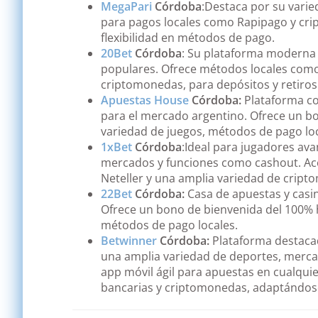
MegaPari
Córdoba
:Destaca por su varie
para pagos locales como Rapipago y cri
flexibilidad en métodos de pago.
20Bet
Córdoba
: Su plataforma moderna 
populares. Ofrece métodos locales com
criptomonedas, para depósitos y retiros
Apuestas House
Córdoba:
Plataforma con
para el mercado argentino. Ofrece un b
variedad de juegos, métodos de pago lo
1xBet
Córdoba
:Ideal para jugadores ava
mercados y funciones como cashout. Acep
Neteller y una amplia variedad de crip
22Bet
Córdoba:
Casa de apuestas y casin
Ofrece un bono de bienvenida del 100% h
métodos de pago locales.
Betwinner
Córdoba:
Plataforma destacad
una amplia variedad de deportes, merca
app móvil ágil para apuestas en cualquie
bancarias y criptomonedas, adaptándose