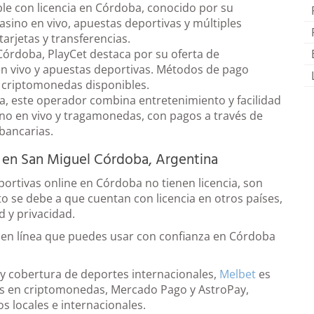
le con licencia en Córdoba, conocido por su
asino en vivo, apuestas deportivas y múltiples
rjetas y transferencias.
 Córdoba, PlayCet destaca por su oferta de
n vivo y apuestas deportivas. Métodos de pago
y criptomonedas disponibles.
, este operador combina entretenimiento y facilidad
ino en vivo y tragamonedas, con pagos a través de
bancarias.
a en San Miguel Córdoba, Argentina
rtivas online en Córdoba no tienen licencia, son
o se debe a que cuentan con licencia en otros países,
 y privacidad.
en línea que puedes usar con confianza en Córdoba
l y cobertura de deportes internacionales,
Melbet
es
gos en criptomonedas, Mercado Pago y AstroPay,
 locales e internacionales.