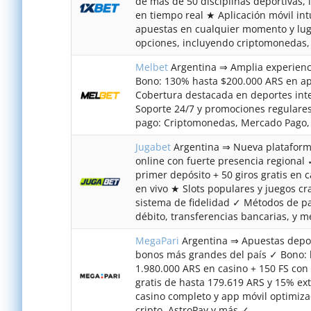
de más de 50 disciplinas deportivas, 
en tiempo real ★ Aplicación móvil intu
apuestas en cualquier momento y lu
opciones, incluyendo criptomonedas,
Melbet
Argentina ⇒ Amplia experienci
Bono: 130% hasta $200.000 ARS en ap
Cobertura destacada en deportes int
Soporte 24/7 y promociones regulares
pago: Criptomonedas, Mercado Pago, 
Jugabet
Argentina ⇒ Nueva plataforma
online con fuerte presencia regional
primer depósito + 50 giros gratis en 
en vivo ★ Slots populares y juegos c
sistema de fidelidad ✓ Métodos de pa
débito, transferencias bancarias, y m
MegaPari
Argentina ⇒ Apuestas deport
bonos más grandes del país ✓ Bono: 
1.980.000 ARS en casino + 150 FS co
gratis de hasta 179.619 ARS y 15% ext
casino completo y app móvil optimiza
cripto, AstroPay y más ✓