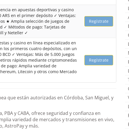
encia en apuestas deportivas y casino
 ARS en el primer depósito ✓ Ventajas:
ios ★ Amplia selección de juegos de
Regístrate
id ✓ Métodos de pago: Tarjetas de
ll y Neteller ✓
tas y casino en línea especializado en
 los primeros cuatro depósitos, con un
 BCD ✓ Ventajas: Más de 5.000 juegos
retiros rápidos mediante criptomonedas
Regístrate
 de pago: Amplia variedad de
thereum, Litecoin y otros como Mercado
ínea que están autorizadas en Córdoba, San Miguel, y
, PBA y CABA, ofrece seguridad y confianza en
mplia variedad de mercados y transmisiones en vivo,
o, AstroPay y más.