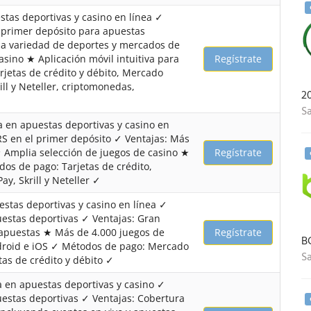
tas deportivas y casino en línea ✓
 primer depósito para apuestas
ia variedad de deportes y mercados de
sino ★ Aplicación móvil intuitiva para
Regístrate
jetas de crédito y débito, Mercado
ill y Neteller, criptomonedas,
2
S
 en apuestas deportivas y casino en
S en el primer depósito ✓ Ventajas: Más
★ Amplia selección de juegos de casino ★
Regístrate
os de pago: Tarjetas de crédito,
y, Skrill y Neteller ✓
stas deportivas y casino en línea ✓
estas deportivas ✓ Ventajas: Gran
apuestas ★ Más de 4.000 juegos de
Regístrate
B
ndroid e iOS ✓ Métodos de pago: Mercado
S
as de crédito y débito ✓
 en apuestas deportivas y casino ✓
estas deportivas ✓ Ventajas: Cobertura