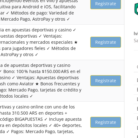
incluyendo eventos en vivo y apuestas
Regístrate
itiva para Android e iOS, facilitando
gar ✓ Métodos de pago: Variedad de
 Mercado Pago, AstroPay y otros ✓
a en apuestas deportivas y casino ✓
Iv
uestas deportivas ✓ Ventajas:
S
ernacionales y mercados especiales ★
Regístrate
 para jugadores fieles ✓ Métodos de
AstroPay y otros ✓
 de apuestas deportivas y casino
 ✓ Bono: 100 % hasta $150.000 ARS en el
casino ✓ Ventajas: Apuestas deportivas
Regístrate
rash como Aviator ★ Bonos frecuentes y
go: Mercado Pago, tarjetas de crédito y
étodos locales ✓
ivas y casino online con uno de los
hasta 310.500 ARS en deportes +
n código BIGAPUESTAS ✓ Incluye apuesta
Regístrate
ra en depósitos locales ✓ 40+ deportes,
da ✓ Pagos: Mercado Pago, tarjetas,