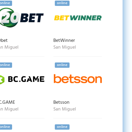
online
online
0bet
BetWinner
an Miguel
San Miguel
online
online
C.GAME
Betsson
an Miguel
San Miguel
online
online