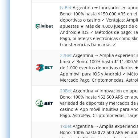
IviBet
Argentina ⇒ Innovador en apues
Bono: 100% hasta $150.000 ARS en el
deportivas o casino ✓ Ventajas: Ampl
apuestas ★ Más de 4.000 juegos de ca
Android e iOS ✓ Métodos de pago: Tar
Pago, billeteras electrónicas como Skr
transferencias bancarias ✓
22Bet
Argentina ⇒ Amplia experiencia
línea ✓ Bono: 100% hasta $111.000 AR
de 1.000 eventos deportivos diarios 
App móvil para iOS y Android ✓ Métod
Mercado Pago, Criptomonedas, AstroPa
20Bet
Argentina ⇒ Innovación en apue
Bono: 100% hasta $52.500 ARS en apu
variedad de deportes y mercados de 
casino ★ App móvil intuitiva para A
Pago, AstroPay, Criptomonedas, Tarjet
1xBet
Argentina ⇒ Amplia experiencia
Bono: 100% hasta $72.500 ARS en apu