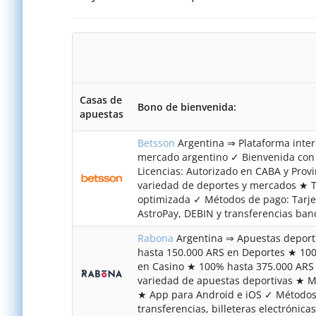
Casas de
Bono de bienvenida:
apuestas
Betsson
Argentina ⇒ Plataforma inter
mercado argentino ✓ Bienvenida con
Licencias: Autorizado en CABA y Prov
variedad de deportes y mercados ★ T
optimizada ✓ Métodos de pago: Tarjet
AstroPay, DEBIN y transferencias ban
Rabona
Argentina ⇒ Apuestas deporti
hasta 150.000 ARS en Deportes ★ 100%
en Casino ★ 100% hasta 375.000 ARS 
variedad de apuestas deportivas ★ Mi
★ App para Android e iOS ✓ Métodos 
transferencias, billeteras electrónic