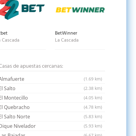
2bet
BetWinner
a Cascada
La Cascada
Casas de apuestas cercanas:
Almafuerte
(1.69 km)
El Salto
(2.38 km)
El Montecillo
(4.05 km)
El Quebracho
(4.78 km)
El Salto Norte
(5.83 km)
Dique Nivelador
(5.93 km)
Las Bajadas
(6.67 km)