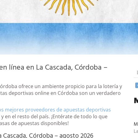
en línea en La Cascada, Córdoba –
órdoba ofrece un ambiente propicio para la lotería y
estas deportivas online en Córdoba son un verdadero
os mejores proveedores de apuestas deportivas
 y en el resto del país. ¡Entérate de todo lo que
 casas de apuestas disponibles!
M
L
La Cascada, Córdoba – agosto 2026