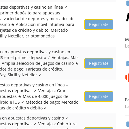
tas deportivas y casino en línea ✓
 primer depósito para apuestas
ia variedad de deportes y mercados de
sino ★ Aplicación móvil intuitiva para
Regístrate
jetas de crédito y débito, Mercado
ill y Neteller, criptomonedas,
M
L
 en apuestas deportivas y casino en
S en el primer depósito ✓ Ventajas: Más
★ Amplia selección de juegos de casino ★
Regístrate
os de pago: Tarjetas de crédito,
y, Skrill y Neteller ✓
stas deportivas y casino en línea ✓
estas deportivas ✓ Ventajas: Gran
apuestas ★ Más de 4.000 juegos de
Regístrate
B
ndroid e iOS ✓ Métodos de pago: Mercado
L
as de crédito y débito ✓
 en apuestas deportivas y casino ✓
estas deportivas ✓ Ventajas: Cobertura