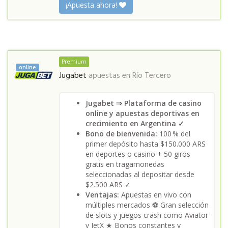
¡Apuesta ahora!
Premium
online
Jugabet
apuestas en
Río Tercero
Jugabet ⇒ Plataforma de casino
online y apuestas deportivas en
crecimiento en Argentina ✓
Bono de bienvenida:
100 % del
primer depósito hasta $150.000 ARS
en deportes o casino + 50 giros
gratis en tragamonedas
seleccionadas al depositar desde
$2.500 ARS ✓
Ventajas:
Apuestas en vivo con
múltiples mercados ⚽ Gran selección
de slots y juegos crash como Aviator
y JetX ★ Bonos constantes y