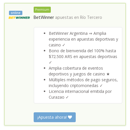
Premium
online
BetWinner
apuestas en
Río Tercero
BetWinner Argentina ⇒ Amplia
experiencia en apuestas deportivas y
casino ✓
Bono de bienvenida del 100% hasta
$72.500 ARS en apuestas deportivas
✓
Amplia cobertura de eventos
deportivos y juegos de casino ★
Múltiples métodos de pago seguros,
incluyendo criptomonedas ✓
Licencia internacional emitida por
Curazao ✓
¡Apuesta ahora!