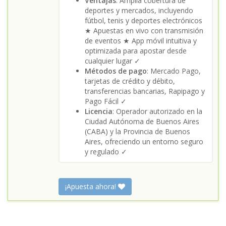
Ventajas
: Amplia cobertura de
deportes y mercados, incluyendo
fútbol, tenis y deportes electrónicos
★ Apuestas en vivo con transmisión
de eventos ★ App móvil intuitiva y
optimizada para apostar desde
cualquier lugar ✓
Métodos de pago
: Mercado Pago,
tarjetas de crédito y débito,
transferencias bancarias, Rapipago y
Pago Fácil ✓
Licencia
: Operador autorizado en la
Ciudad Autónoma de Buenos Aires
(CABA) y la Provincia de Buenos
Aires, ofreciendo un entorno seguro
y regulado ✓
¡Apuesta ahora!