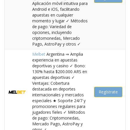
Aplicación móvil intuitiva para
Android e iOS, facilitando
apuestas en cualquier
momento y lugar ✓ Métodos
de pago: Variedad de
opciones, incluyendo
criptomonedas, Mercado
Pago, AstroPay y otros ✓
Melbet
Argentina ⇒ Amplia
experiencia en apuestas
deportivas y casino ✓ Bono:
130% hasta $200.000 ARS en
apuestas deportivas ✓
Ventajas: Cobertura
destacada en deportes
Regístrate
internacionales y mercados
especiales ★ Soporte 24/7 y
promociones regulares para
jugadores fieles ✓ Métodos
de pago: Criptomonedas,
Mercado Pago, AstroPay y
otros ✓