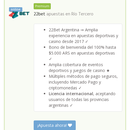
Premium
online
22bet
apuestas en
Río Tercero
22Bet Argentina ⇒ Amplia
experiencia en apuestas deportivas y
casino desde 2017 ✓
Bono de bienvenida del 100% hasta
$5.000 ARS en apuestas deportivas
✓
Amplia cobertura de eventos
deportivos y juegos de casino ★
Múltiples métodos de pago seguros,
incluyendo Mercado Pago y
criptomonedas ✓
Licencia internacional
, aceptando
usuarios de todas las provincias
argentinas ✓
¡Apuesta ahora!