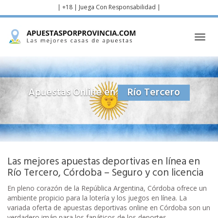
Skip
| +18 | Juega Con Responsabilidad |
to
main
content
Toggl
navig
Apuestas Online en
Río Tercero
Las mejores apuestas deportivas en línea en
Río Tercero, Córdoba – Seguro y con licencia
En pleno corazón de la República Argentina, Córdoba ofrece un
ambiente propicio para la lotería y los juegos en línea. La
variada oferta de apuestas deportivas online en Córdoba son un
verdadero imán para los fanáticos de los deportes.