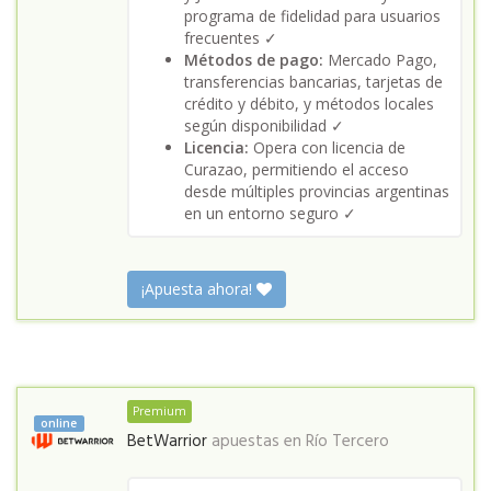
programa de fidelidad para usuarios
frecuentes ✓
Métodos de pago:
Mercado Pago,
transferencias bancarias, tarjetas de
crédito y débito, y métodos locales
según disponibilidad ✓
Licencia:
Opera con licencia de
Curazao, permitiendo el acceso
desde múltiples provincias argentinas
en un entorno seguro ✓
¡Apuesta ahora!
Premium
online
BetWarrior
apuestas en
Río Tercero