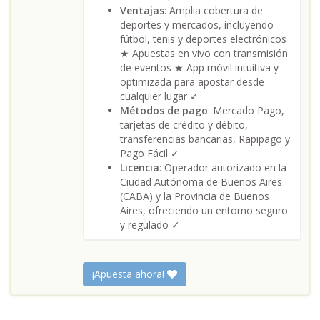
Ventajas
: Amplia cobertura de
deportes y mercados, incluyendo
fútbol, tenis y deportes electrónicos
★ Apuestas en vivo con transmisión
de eventos ★ App móvil intuitiva y
optimizada para apostar desde
cualquier lugar ✓
Métodos de pago
: Mercado Pago,
tarjetas de crédito y débito,
transferencias bancarias, Rapipago y
Pago Fácil ✓
Licencia
: Operador autorizado en la
Ciudad Autónoma de Buenos Aires
(CABA) y la Provincia de Buenos
Aires, ofreciendo un entorno seguro
y regulado ✓
¡Apuesta ahora!