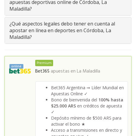
apuestas deportivas online de Córdoba, La
Maladilla?
¿Qué aspectos legales debo tener en cuenta al
apostar en línea en deportes en Córdoba, La
Maladilla?
Premium
online
Bet365
apuestas en
La Maladilla
Bet365 Argentina ⇒ Líder Mundial en
Apuestas Online ✓
Bono de bienvenida del
100% hasta
$25.000 ARS
en créditos de apuesta
✓
Depósito mínimo de $500 ARS para
activar el bono ★
Acceso a transmisiones en directo y