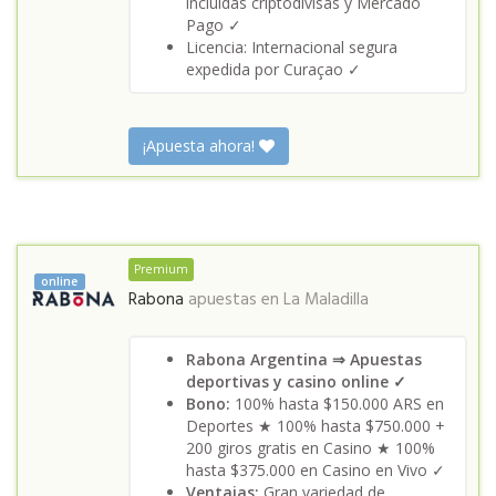
incluidas criptodivisas y Mercado
Pago ✓
Licencia: Internacional segura
expedida por Curaçao ✓
¡Apuesta ahora!
Premium
online
Rabona
apuestas en
La Maladilla
Rabona Argentina ⇒ Apuestas
deportivas y casino online ✓
Bono:
100% hasta $150.000 ARS en
Deportes ★ 100% hasta $750.000 +
200 giros gratis en Casino ★ 100%
hasta $375.000 en Casino en Vivo ✓
Ventajas:
Gran variedad de