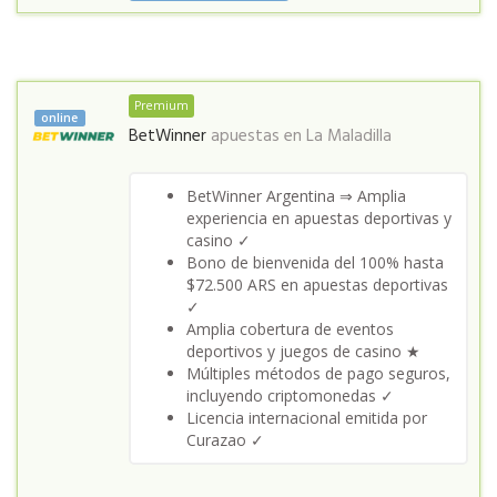
Premium
online
BetWinner
apuestas en
La Maladilla
BetWinner Argentina ⇒ Amplia
experiencia en apuestas deportivas y
casino ✓
Bono de bienvenida del 100% hasta
$72.500 ARS en apuestas deportivas
✓
Amplia cobertura de eventos
deportivos y juegos de casino ★
Múltiples métodos de pago seguros,
incluyendo criptomonedas ✓
Licencia internacional emitida por
Curazao ✓