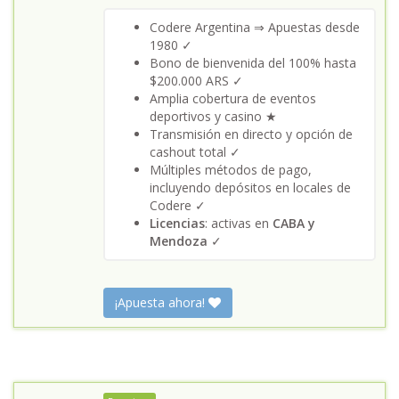
Codere Argentina ⇒ Apuestas desde
1980 ✓
Bono de bienvenida del 100% hasta
$200.000 ARS ✓
Amplia cobertura de eventos
deportivos y casino ★
Transmisión en directo y opción de
cashout total ✓
Múltiples métodos de pago,
incluyendo depósitos en locales de
Codere ✓
Licencias
: activas en
CABA y
Mendoza
✓
¡Apuesta ahora!