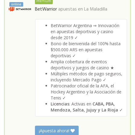
Premium
online
BetWarrior
apuestas en
La Maladilla
BetWarrior Argentina ⇒ Innovación
en apuestas deportivas y casino
desde 2019 ✓
Bono de bienvenida del 100% hasta
$500.000 ARS en apuestas
deportivas ✓
Amplia cobertura de eventos
deportivos y juegos de casino ★
Múltiples métodos de pago seguros,
incluyendo Mercado Pago ✓
Patrocinador oficial de la AFA, el
Hockey Argentino y la Asociación de
Tenis ✓
Licencias
: Activas en
CABA, PBA,
Mendoza, Salta, Jujuy y La Rioja
✓
¡Apuesta ahora!