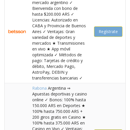
mercado argentino ✓
Bienvenida con bono de
hasta $200.000 ARS ✓
Licencias: Autorizado en
CABA y Provincia de Buenos
Aires ✓ Ventajas: Gran
Regístrate
variedad de deportes y
mercados ★ Transmisiones
en vivo ★ App móvil
optimizada ✓ Métodos de
pago: Tarjetas de crédito y
débito, Mercado Pago,
AstroPay, DEBIN y
transferencias bancarias ✓
Rabona
Argentina ⇒
Apuestas deportivas y casino
online ✓ Bonos: 100% hasta
150.000 ARS en Deportes ★
100% hasta 750.000 ARS +
200 giros gratis en Casino ★
100% hasta 375.000 ARS en
Casino en Vivo ✓ Ventajas: