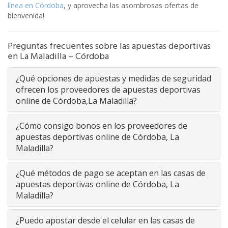
línea en Córdoba
, y aprovecha las asombrosas ofertas de
bienvenida!
Preguntas frecuentes sobre las apuestas deportivas
en La Maladilla – Córdoba
¿Qué opciones de apuestas y medidas de seguridad
ofrecen los proveedores de apuestas deportivas
online de Córdoba,La Maladilla?
¿Cómo consigo bonos en los proveedores de
apuestas deportivas online de Córdoba, La
Maladilla?
¿Qué métodos de pago se aceptan en las casas de
apuestas deportivas online de Córdoba, La
Maladilla?
¿Puedo apostar desde el celular en las casas de