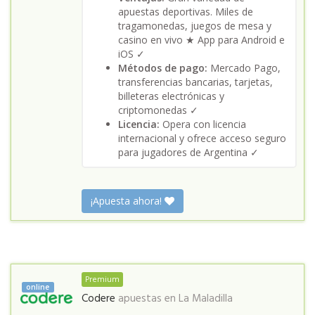
apuestas deportivas. Miles de
tragamonedas, juegos de mesa y
casino en vivo ★ App para Android e
iOS ✓
Métodos de pago:
Mercado Pago,
transferencias bancarias, tarjetas,
billeteras electrónicas y
criptomonedas ✓
Licencia:
Opera con licencia
internacional y ofrece acceso seguro
para jugadores de Argentina ✓
¡Apuesta ahora!
Premium
online
Codere
apuestas en
La Maladilla