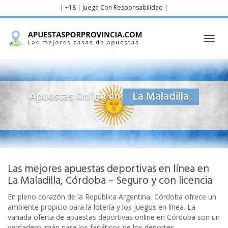
Skip
| +18 | Juega Con Responsabilidad |
to
main
content
Toggl
navig
Apuestas Online en
La Maladilla
Las mejores apuestas deportivas en línea en
La Maladilla, Córdoba – Seguro y con licencia
En pleno corazón de la República Argentina, Córdoba ofrece un
ambiente propicio para la lotería y los juegos en línea. La
variada oferta de apuestas deportivas online en Córdoba son un
verdadero imán para los fanáticos de los deportes.