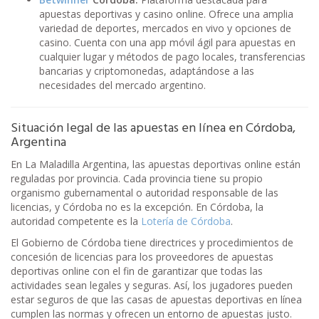
apuestas deportivas y casino online. Ofrece una amplia
variedad de deportes, mercados en vivo y opciones de
casino. Cuenta con una app móvil ágil para apuestas en
cualquier lugar y métodos de pago locales, transferencias
bancarias y criptomonedas, adaptándose a las
necesidades del mercado argentino.
Situación legal de las apuestas en línea en Córdoba,
Argentina
En La Maladilla Argentina, las apuestas deportivas online están
reguladas por provincia. Cada provincia tiene su propio
organismo gubernamental o autoridad responsable de las
licencias, y Córdoba no es la excepción. En Córdoba, la
autoridad competente es la
Lotería de Córdoba
.
El Gobierno de Córdoba tiene directrices y procedimientos de
concesión de licencias para los proveedores de apuestas
deportivas online con el fin de garantizar que todas las
actividades sean legales y seguras. Así, los jugadores pueden
estar seguros de que las casas de apuestas deportivas en línea
cumplen las normas y ofrecen un entorno de apuestas justo.