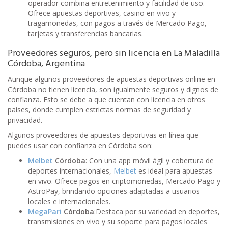
operador combina entretenimiento y facilidad de uso.
Ofrece apuestas deportivas, casino en vivo y
tragamonedas, con pagos a través de Mercado Pago,
tarjetas y transferencias bancarias.
Proveedores seguros, pero sin licencia en La Maladilla
Córdoba, Argentina
Aunque algunos proveedores de apuestas deportivas online en
Córdoba no tienen licencia, son igualmente seguros y dignos de
confianza. Esto se debe a que cuentan con licencia en otros
países, donde cumplen estrictas normas de seguridad y
privacidad.
Algunos proveedores de apuestas deportivas en línea que
puedes usar con confianza en Córdoba son:
Melbet
Córdoba
: Con una app móvil ágil y cobertura de
deportes internacionales,
Melbet
es ideal para apuestas
en vivo. Ofrece pagos en criptomonedas, Mercado Pago y
AstroPay, brindando opciones adaptadas a usuarios
locales e internacionales.
MegaPari
Córdoba
:Destaca por su variedad en deportes,
transmisiones en vivo y su soporte para pagos locales