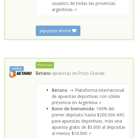
usuarios de todas las provincias
argentinas ✓
¡Apuesta ahora!
Premium
online
Betano
apuestas en
Pozo Grande
Betano
⇒ Plataforma internacional
de apuestas deportivas con sólida
presencia en Argentina ✓
Bono de bienvenida
: 100% del
primer depósito hasta $200.000 ARS
para apuestas deportivas, más una
apuesta gratis de $5.000 al depositar
al menos $10.000 ✓