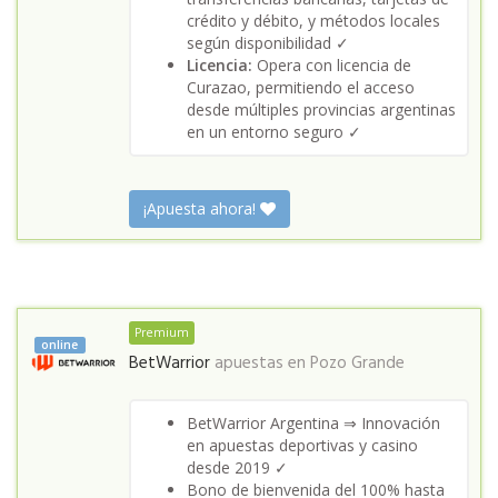
crédito y débito, y métodos locales
según disponibilidad ✓
Licencia:
Opera con licencia de
Curazao, permitiendo el acceso
desde múltiples provincias argentinas
en un entorno seguro ✓
¡Apuesta ahora!
Premium
online
BetWarrior
apuestas en
Pozo Grande
BetWarrior Argentina ⇒ Innovación
en apuestas deportivas y casino
desde 2019 ✓
Bono de bienvenida del 100% hasta