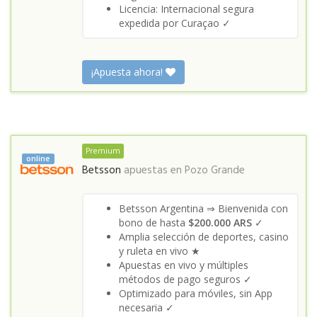
Licencia: Internacional segura
expedida por Curaçao ✓
¡Apuesta ahora!
Premium
online
Betsson
apuestas en
Pozo Grande
Betsson Argentina ⇒ Bienvenida con
bono de hasta
$200.000 ARS
✓
Amplia selección de deportes, casino
y ruleta en vivo ★
Apuestas en vivo y múltiples
métodos de pago seguros ✓
Optimizado para móviles, sin App
necesaria ✓