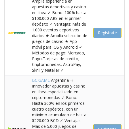
Amplia experiencia en
apuestas deportivas y casino
en línea ✓ Bono: 100% hasta
$100.000 ARS en el primer
depósito ✓ Ventajas: Más de
1.000 eventos deportivos
Regístrate
diarios ★ Amplia selección de
juegos de casino ★ App
móvil para iOS y Android ✓
Métodos de pago: Mercado,
Pago,Tarjetas de crédito,
Criptomonedas, AstroPay,
Skrill y Neteller ✓
BC.GAME
Argentina ⇒
Innovador apuestas y casino
en línea especializado en
criptomonedas ✓ Bono:
Hasta 360% en los primeros
cuatro depósitos, con un
máximo acumulado de hasta
$220.000 BCD ✓ Ventajas:
Más de 5.000 juegos de