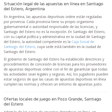
Situación legal de las apuestas en línea en Santiago
del Estero, Argentina
En Argentina, las apuestas deportivas online están reguladas
por provincia. Cada provincia tiene su propio organismo
gubernamental o autoridad responsable de las licencias, y
Santiago del Estero no es la excepción. En Santiago del Estero,
con su capital política y administrativa en la ciudad de Santiago
del Estero, la autoridad competente es la
Caja Social de
Santiago del Estero
, cuya sede está también en la ciudad de
Santiago del Estero.
El gobierno de Santiago del Estero ha establecido directrices y
procedimientos de concesión de licencias para los proveedores
de apuestas deportivas online con el fin de garantizar que todas
las actividades sean legales y seguras. Así, los jugadores pueden
estar seguros de que las casas de apuestas deportivas en línea
cumplen las normas y ofrecen un entorno de apuestas justo.
Ofertas locales de juego en Pozo Grande, Santiago
del Estero
Además de las casas de apuestas deportivas en línea, en