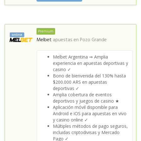
Premium
online
Melbet
apuestas en
Pozo Grande
Melbet Argentina ⇒ Amplia
experiencia en apuestas deportivas y
casino ✓
Bono de bienvenida del 130% hasta
$200.000 ARS en apuestas
deportivas ✓
Amplia cobertura de eventos
deportivos y juegos de casino ★
Aplicación móvil disponible para
Android e iOS para apuestas en vivo
y casino online ✓
Múltiples métodos de pago seguros,
incluidas criptodivisas y Mercado
Pago ✓