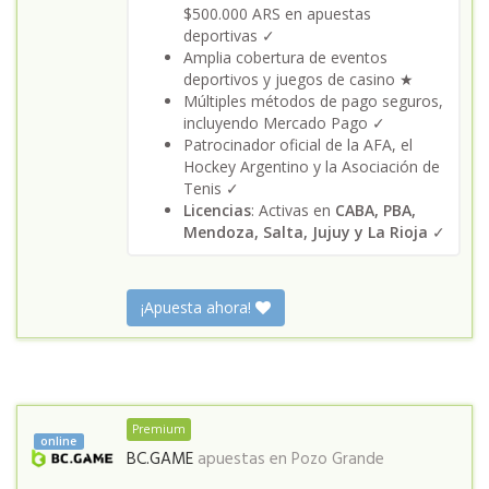
$500.000 ARS en apuestas
deportivas ✓
Amplia cobertura de eventos
deportivos y juegos de casino ★
Múltiples métodos de pago seguros,
incluyendo Mercado Pago ✓
Patrocinador oficial de la AFA, el
Hockey Argentino y la Asociación de
Tenis ✓
Licencias
: Activas en
CABA, PBA,
Mendoza, Salta, Jujuy y La Rioja
✓
¡Apuesta ahora!
Premium
online
BC.GAME
apuestas en
Pozo Grande