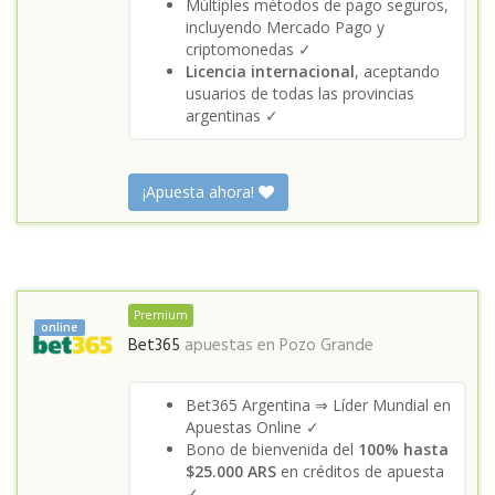
Múltiples métodos de pago seguros,
incluyendo Mercado Pago y
criptomonedas ✓
Licencia internacional
, aceptando
usuarios de todas las provincias
argentinas ✓
¡Apuesta ahora!
Premium
online
Bet365
apuestas en
Pozo Grande
Bet365 Argentina ⇒ Líder Mundial en
Apuestas Online ✓
Bono de bienvenida del
100% hasta
$25.000 ARS
en créditos de apuesta
✓