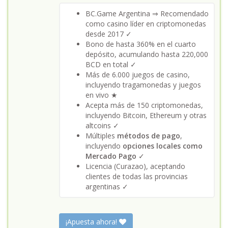
BC.Game Argentina ⇒ Recomendado
como casino líder en criptomonedas
desde 2017 ✓
Bono de hasta 360% en el cuarto
depósito, acumulando hasta 220,000
BCD en total ✓
Más de 6.000 juegos de casino,
incluyendo tragamonedas y juegos
en vivo ★
Acepta más de 150 criptomonedas,
incluyendo Bitcoin, Ethereum y otras
altcoins ✓
Múltiples
métodos de pago
,
incluyendo
opciones locales como
Mercado Pago
✓
Licencia (Curazao), aceptando
clientes de todas las provincias
argentinas ✓
¡Apuesta ahora!