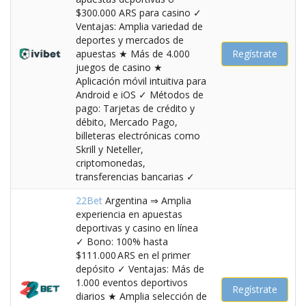
$300.000 ARS para casino ✓
Ventajas: Amplia variedad de
deportes y mercados de
apuestas ★ Más de 4.000
Regístrate
juegos de casino ★
Aplicación móvil intuitiva para
Android e iOS ✓ Métodos de
pago: Tarjetas de crédito y
débito, Mercado Pago,
billeteras electrónicas como
Skrill y Neteller,
criptomonedas,
transferencias bancarias ✓
22Bet
Argentina ⇒ Amplia
experiencia en apuestas
deportivas y casino en línea
✓ Bono: 100% hasta
$111.000 ARS en el primer
depósito ✓ Ventajas: Más de
1.000 eventos deportivos
Regístrate
diarios ★ Amplia selección de