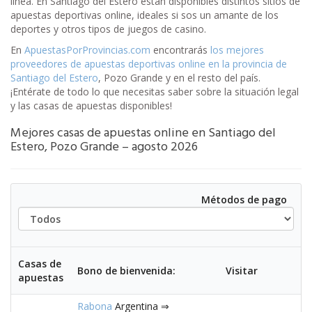
línea. En Santiago del Estero están disponibles distintos sitios de
apuestas deportivas online, ideales si sos un amante de los
deportes y otros tipos de juegos de casino.
En
ApuestasPorProvincias.com
encontrarás
los mejores
proveedores de apuestas deportivas online en la provincia de
Santiago del Estero
, Pozo Grande y en el resto del país.
¡Entérate de todo lo que necesitas saber sobre la situación legal
y las casas de apuestas disponibles!
Mejores casas de apuestas online en Santiago del
Estero, Pozo Grande – agosto 2026
Métodos de pago
Casas de
Bono de bienvenida:
Visitar
apuestas
Rabona
Argentina ⇒