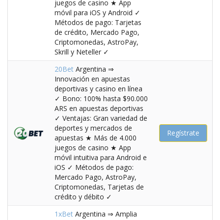
juegos de casino ★ App
móvil para iOS y Android ✓
Métodos de pago: Tarjetas
de crédito, Mercado Pago,
Criptomonedas, AstroPay,
Skrill y Neteller ✓
20Bet
Argentina ⇒
Innovación en apuestas
deportivas y casino en línea
✓ Bono: 100% hasta $90.000
ARS en apuestas deportivas
✓ Ventajas: Gran variedad de
deportes y mercados de
Regístrate
apuestas ★ Más de 4.000
juegos de casino ★ App
móvil intuitiva para Android e
iOS ✓ Métodos de pago:
Mercado Pago, AstroPay,
Criptomonedas, Tarjetas de
crédito y débito ✓
1xBet
Argentina ⇒ Amplia