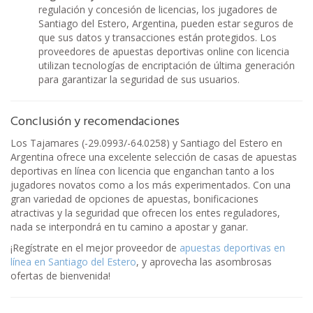
regulación y concesión de licencias, los jugadores de
Santiago del Estero, Argentina, pueden estar seguros de
que sus datos y transacciones están protegidos. Los
proveedores de apuestas deportivas online con licencia
utilizan tecnologías de encriptación de última generación
para garantizar la seguridad de sus usuarios.
Conclusión y recomendaciones
Los Tajamares (-29.0993/-64.0258) y Santiago del Estero en
Argentina ofrece una excelente selección de casas de apuestas
deportivas en línea con licencia que enganchan tanto a los
jugadores novatos como a los más experimentados. Con una
gran variedad de opciones de apuestas, bonificaciones
atractivas y la seguridad que ofrecen los entes reguladores,
nada se interpondrá en tu camino a apostar y ganar.
¡Regístrate en el mejor proveedor de
apuestas deportivas en
línea en Santiago del Estero
, y aprovecha las asombrosas
ofertas de bienvenida!