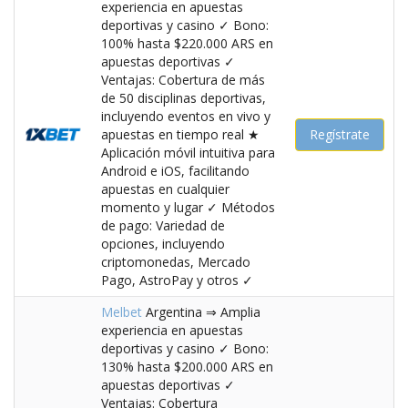
experiencia en apuestas
deportivas y casino ✓ Bono:
100% hasta $220.000 ARS en
apuestas deportivas ✓
Ventajas: Cobertura de más
de 50 disciplinas deportivas,
incluyendo eventos en vivo y
apuestas en tiempo real ★
Regístrate
Aplicación móvil intuitiva para
Android e iOS, facilitando
apuestas en cualquier
momento y lugar ✓ Métodos
de pago: Variedad de
opciones, incluyendo
criptomonedas, Mercado
Pago, AstroPay y otros ✓
Melbet
Argentina ⇒ Amplia
experiencia en apuestas
deportivas y casino ✓ Bono:
130% hasta $200.000 ARS en
apuestas deportivas ✓
Ventajas: Cobertura