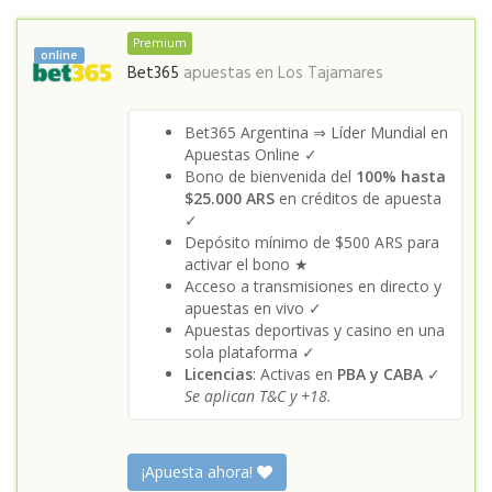
Premium
online
Bet365
apuestas en
Los Tajamares
Bet365 Argentina ⇒ Líder Mundial en
Apuestas Online ✓
Bono de bienvenida del
100% hasta
$25.000 ARS
en créditos de apuesta
✓
Depósito mínimo de $500 ARS para
activar el bono ★
Acceso a transmisiones en directo y
apuestas en vivo ✓
Apuestas deportivas y casino en una
sola plataforma ✓
Licencias
: Activas en
PBA y CABA
✓
Se aplican T&C y +18.
¡Apuesta ahora!