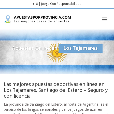
Skip
| +18 | Juega Con Responsabilidad |
to
main
content
Toggl
navig
Apuestas Online en
Los Tajamares
Las mejores apuestas deportivas en línea en
Los Tajamares, Santiago del Estero – Seguro y
con licencia
La provincia de Santiago del Estero, al norte de Argentina, es el
paraíso de los bingos semanales y de los juegos de azar en