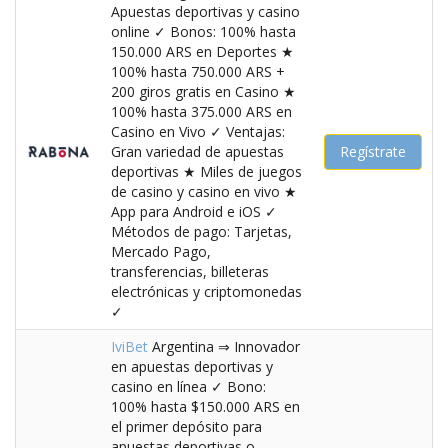
Apuestas deportivas y casino
online ✓ Bonos: 100% hasta
150.000 ARS en Deportes ★
100% hasta 750.000 ARS +
200 giros gratis en Casino ★
100% hasta 375.000 ARS en
Casino en Vivo ✓ Ventajas:
Gran variedad de apuestas
Regístrate
deportivas ★ Miles de juegos
de casino y casino en vivo ★
App para Android e iOS ✓
Métodos de pago: Tarjetas,
Mercado Pago,
transferencias, billeteras
electrónicas y criptomonedas
✓
IviBet
Argentina ⇒ Innovador
en apuestas deportivas y
casino en línea ✓ Bono:
100% hasta $150.000 ARS en
el primer depósito para
apuestas deportivas o