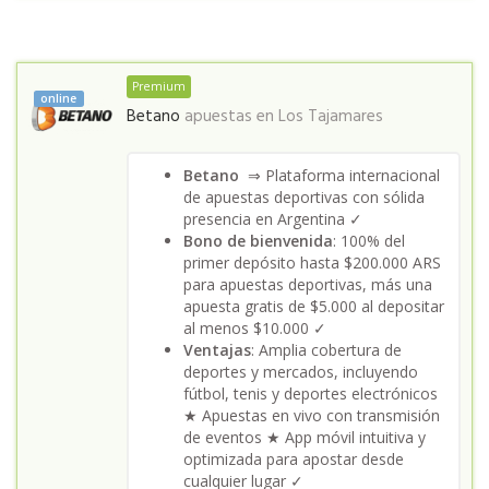
Premium
online
Betano
apuestas en
Los Tajamares
Betano
⇒ Plataforma internacional
de apuestas deportivas con sólida
presencia en Argentina ✓
Bono de bienvenida
: 100% del
primer depósito hasta $200.000 ARS
para apuestas deportivas, más una
apuesta gratis de $5.000 al depositar
al menos $10.000 ✓
Ventajas
: Amplia cobertura de
deportes y mercados, incluyendo
fútbol, tenis y deportes electrónicos
★ Apuestas en vivo con transmisión
de eventos ★ App móvil intuitiva y
optimizada para apostar desde
cualquier lugar ✓