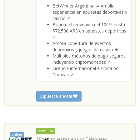
BetWinner Argentina ⇒ Amplia
experiencia en apuestas deportivas y
casino ✓
Bono de bienvenida del 100% hasta
$72.500 ARS en apuestas deportivas
✓
Amplia cobertura de eventos
deportivos y juegos de casino ★
Múltiples métodos de pago seguros,
incluyendo criptomonedas ✓
Licencia internacional emitida por
Curazao ✓
¡Apuesta ahora!
Premium
online
20bet
apuestas en
Los Tajamares