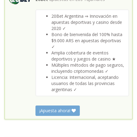
20Bet Argentina ⇒ Innovación en
apuestas deportivas y casino desde
2020 ✓
Bono de bienvenida del 100% hasta
$9.000 ARS en apuestas deportivas
✓
Amplia cobertura de eventos
deportivos y juegos de casino ★
Múltiples métodos de pago seguros,
incluyendo criptomonedas ✓
Licencia: Internacional, aceptando
usuarios de todas las provincias
argentinas ✓
¡Apuesta ahora!