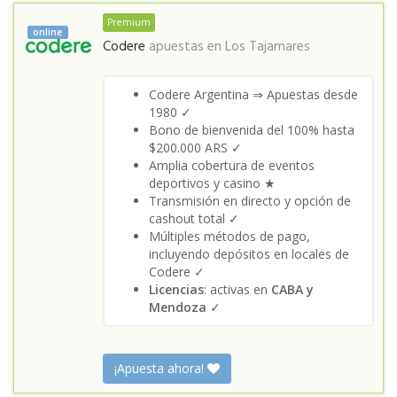
Premium
online
Codere
apuestas en
Los Tajamares
Codere Argentina ⇒ Apuestas desde
1980 ✓
Bono de bienvenida del 100% hasta
$200.000 ARS ✓
Amplia cobertura de eventos
deportivos y casino ★
Transmisión en directo y opción de
cashout total ✓
Múltiples métodos de pago,
incluyendo depósitos en locales de
Codere ✓
Licencias
: activas en
CABA y
Mendoza
✓
¡Apuesta ahora!