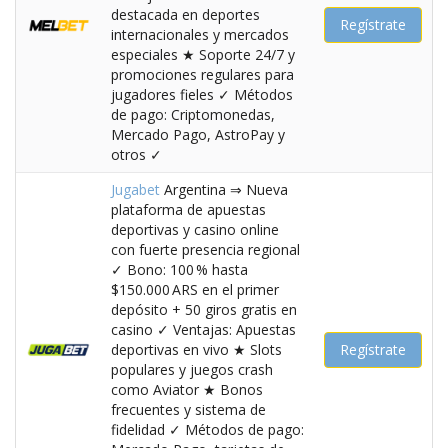
destacada en deportes
Regístrate
internacionales y mercados
especiales ★ Soporte 24/7 y
promociones regulares para
jugadores fieles ✓ Métodos
de pago: Criptomonedas,
Mercado Pago, AstroPay y
otros ✓
Jugabet
Argentina ⇒ Nueva
plataforma de apuestas
deportivas y casino online
con fuerte presencia regional
✓ Bono: 100 % hasta
$150.000 ARS en el primer
depósito + 50 giros gratis en
casino ✓ Ventajas: Apuestas
deportivas en vivo ★ Slots
Regístrate
populares y juegos crash
como Aviator ★ Bonos
frecuentes y sistema de
fidelidad ✓ Métodos de pago: