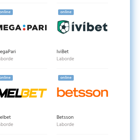
online
online
egaPari
IviBet
aborde
Laborde
online
online
elbet
Betsson
aborde
Laborde