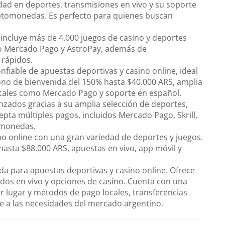
dad en deportes, transmisiones en vivo y su soporte
ptomonedas. Es perfecto para quienes buscan
incluye más de 4.000 juegos de casino y deportes
o Mercado Pago y AstroPay, además de
 rápidos.
fiable de apuestas deportivas y casino online, ideal
ono de bienvenida del 150% hasta $40.000 ARS, amplia
cales como Mercado Pago y soporte en español.
nzados gracias a su amplia selección de deportes,
ta múltiples pagos, incluidos Mercado Pago, Skrill,
tomonedas.
o online con una gran variedad de deportes y juegos.
asta $88.000 ARS, apuestas en vivo, app móvil y
a para apuestas deportivas y casino online. Ofrece
dos en vivo y opciones de casino. Cuenta con una
r lugar y métodos de pago locales, transferencias
 a las necesidades del mercado argentino.