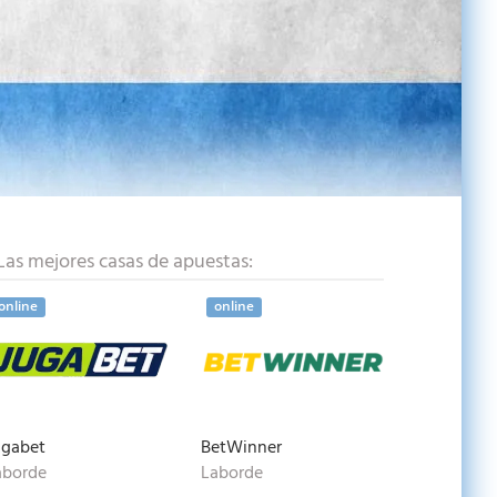
Las mejores casas de apuestas:
online
online
ugabet
BetWinner
aborde
Laborde