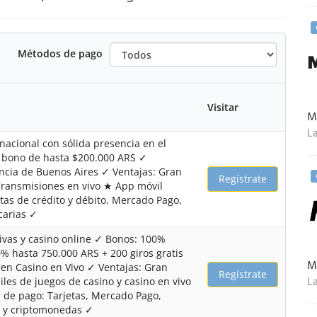
Métodos de pago
Visitar
M
L
nacional con sólida presencia en el
 bono de hasta $200.000 ARS ✓
incia de Buenos Aires ✓ Ventajas: Gran
Regístrate
ransmisiones en vivo ★ App móvil
as de crédito y débito, Mercado Pago,
carias ✓
vas y casino online ✓ Bonos: 100%
 hasta 750.000 ARS + 200 giros gratis
M
en Casino en Vivo ✓ Ventajas: Gran
Regístrate
L
les de juegos de casino y casino en vivo
de pago: Tarjetas, Mercado Pago,
as y criptomonedas ✓