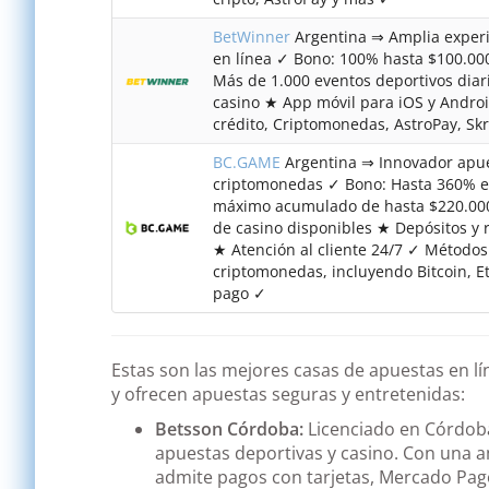
BetWinner
Argentina ⇒ Amplia experi
en línea ✓ Bono: 100% hasta $100.000
Más de 1.000 eventos deportivos diar
casino ★ App móvil para iOS y Andro
crédito, Criptomonedas, AstroPay, Skri
BC.GAME
Argentina ⇒ Innovador apues
criptomonedas ✓ Bono: Hasta 360% en
máximo acumulado de hasta $220.000
de casino disponibles ★ Depósitos y 
★ Atención al cliente 24/7 ✓ Métodos
criptomonedas, incluyendo Bitcoin, E
pago ✓
Estas son las mejores casas de apuestas en l
y ofrecen apuestas seguras y entretenidas:
Betsson Córdoba:
Licenciado en Córdoba
apuestas deportivas y casino. Con una a
admite pagos con tarjetas, Mercado Pag