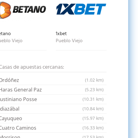
etano
1xbet
ueblo Viejo
Pueblo Viejo
Casas de apuestas cercanas:
Ordóñez
(1.02 km)
Haras General Paz
(5.23 km)
Justiniano Posse
(10.31 km)
Idiazábal
(10.84 km)
Cayuqueo
(15.97 km)
Cuatro Caminos
(16.33 km)
Morrison
(17.53 km)