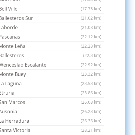
Bell Ville
(17.73 km)
Ballesteros Sur
(21.02 km)
Laborde
(21.08 km)
Pascanas
(22.12 km)
Monte Leña
(22.28 km)
Ballesteros
(22.3 km)
Wenceslao Escalante
(22.92 km)
Monte Buey
(23.32 km)
La Laguna
(23.53 km)
Etruria
(23.86 km)
San Marcos
(26.08 km)
Ausonia
(26.23 km)
La Herradura
(26.36 km)
Santa Victoria
(28.21 km)