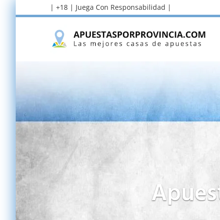
Skip
| +18 | Juega Con Responsabilidad |
to
main
content
Apues