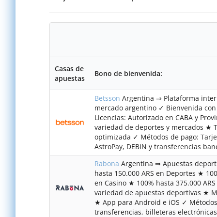
Casas de
Bono de bienvenida:
apuestas
Betsson
Argentina ⇒ Plataforma inter
mercado argentino ✓ Bienvenida con
Licencias: Autorizado en CABA y Prov
variedad de deportes y mercados ★ T
optimizada ✓ Métodos de pago: Tarjet
AstroPay, DEBIN y transferencias ban
Rabona
Argentina ⇒ Apuestas deporti
hasta 150.000 ARS en Deportes ★ 100%
en Casino ★ 100% hasta 375.000 ARS 
variedad de apuestas deportivas ★ Mi
★ App para Android e iOS ✓ Métodos 
transferencias, billeteras electrónic