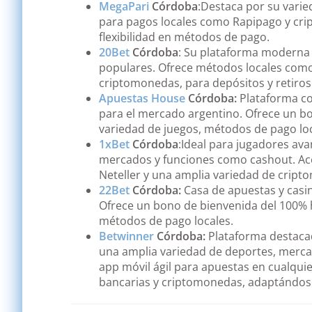
MegaPari
Córdoba
:Destaca por su varie
para pagos locales como Rapipago y cri
flexibilidad en métodos de pago.
20Bet
Córdoba
: Su plataforma moderna 
populares. Ofrece métodos locales com
criptomonedas, para depósitos y retiros
Apuestas House
Córdoba:
Plataforma con
para el mercado argentino. Ofrece un b
variedad de juegos, métodos de pago lo
1xBet
Córdoba
:Ideal para jugadores ava
mercados y funciones como cashout. Acep
Neteller y una amplia variedad de crip
22Bet
Córdoba:
Casa de apuestas y casin
Ofrece un bono de bienvenida del 100% h
métodos de pago locales.
Betwinner
Córdoba:
Plataforma destacad
una amplia variedad de deportes, merca
app móvil ágil para apuestas en cualquie
bancarias y criptomonedas, adaptándose