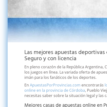
Las mejores apuestas deportivas 
Seguro y con licencia
En pleno corazón de la República Argentina, C
los juegos en línea. La variada oferta de apu
imán para los fanáticos de los deportes.
En
ApuestasPorProvincias.com
encontrarás
l
online en la provincia de Córdoba
, Pueblo Vie
necesitas saber sobre la situación legal y las
Mejores casas de apuestas online en P