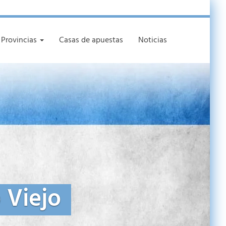
 Provincias
Casas de apuestas
Noticias
 Viejo