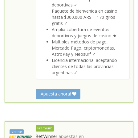
deportivas ✓
Paquete de bienvenida en casino
hasta $300.000 ARS + 170 giros
gratis ✓
Amplía cobertura de eventos
deportivos y juegos de casino ★
Múltiples métodos de pago,
Mercado Pago, criptomonedas,
AstroPay y Neosurf ✓
Licencia internacional aceptando
clientes de todas las provincias
argentinas ✓
¡Apuesta ahora!
Premium
online
BetWinner
apuestas en