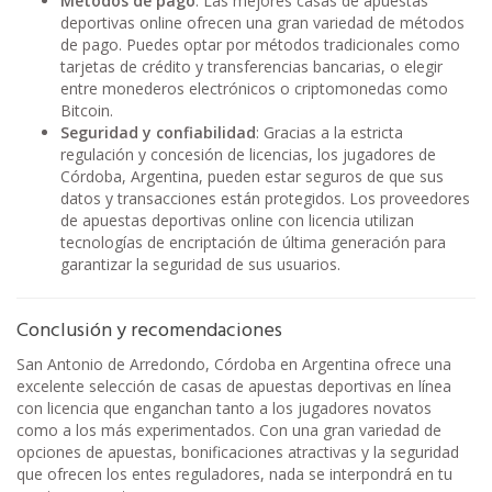
Métodos de pago
: Las mejores casas de apuestas
deportivas online ofrecen una gran variedad de métodos
de pago. Puedes optar por métodos tradicionales como
tarjetas de crédito y transferencias bancarias, o elegir
entre monederos electrónicos o criptomonedas como
Bitcoin.
Seguridad y confiabilidad
: Gracias a la estricta
regulación y concesión de licencias, los jugadores de
Córdoba, Argentina, pueden estar seguros de que sus
datos y transacciones están protegidos. Los proveedores
de apuestas deportivas online con licencia utilizan
tecnologías de encriptación de última generación para
garantizar la seguridad de sus usuarios.
Conclusión y recomendaciones
San Antonio de Arredondo, Córdoba en Argentina ofrece una
excelente selección de casas de apuestas deportivas en línea
con licencia que enganchan tanto a los jugadores novatos
como a los más experimentados. Con una gran variedad de
opciones de apuestas, bonificaciones atractivas y la seguridad
que ofrecen los entes reguladores, nada se interpondrá en tu