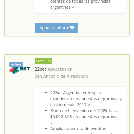
clientes de todas las provincias
argentinas ✓
¡Apuesta ahora!
Premium
online
22bet
apuestas en
San Antonio de Arredondo
22Bet Argentina ⇒ Amplia
experiencia en apuestas deportivas y
casino desde 2017 ✓
Bono de bienvenida del 100% hasta
$5.000 ARS en apuestas deportivas
✓
Amplia cobertura de eventos