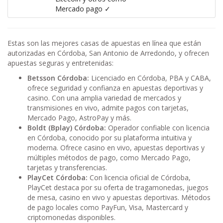
Mercado pago ✓
Estas son las mejores casas de apuestas en línea que están
autorizadas en Córdoba, San Antonio de Arredondo, y ofrecen
apuestas seguras y entretenidas:
Betsson Córdoba:
Licenciado en Córdoba, PBA y CABA,
ofrece seguridad y confianza en apuestas deportivas y
casino. Con una amplia variedad de mercados y
transmisiones en vivo, admite pagos con tarjetas,
Mercado Pago, AstroPay y más.
Boldt (Bplay) Córdoba:
Operador confiable con licencia
en Córdoba, conocido por su plataforma intuitiva y
moderna. Ofrece casino en vivo, apuestas deportivas y
múltiples métodos de pago, como Mercado Pago,
tarjetas y transferencias.
PlayCet Córdoba:
Con licencia oficial de Córdoba,
PlayCet destaca por su oferta de tragamonedas, juegos
de mesa, casino en vivo y apuestas deportivas. Métodos
de pago locales como PayFun, Visa, Mastercard y
criptomonedas disponibles.