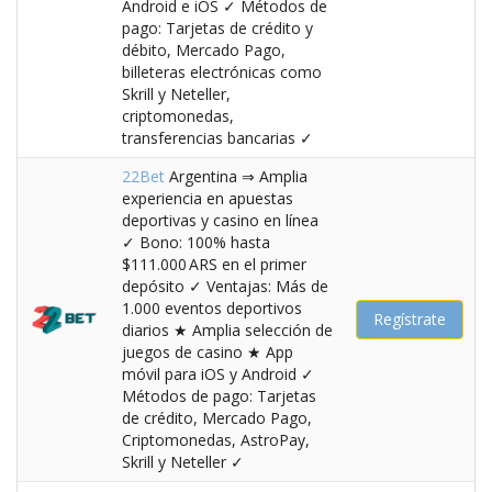
Android e iOS ✓ Métodos de
pago: Tarjetas de crédito y
débito, Mercado Pago,
billeteras electrónicas como
Skrill y Neteller,
criptomonedas,
transferencias bancarias ✓
22Bet
Argentina ⇒ Amplia
experiencia en apuestas
deportivas y casino en línea
✓ Bono: 100% hasta
$111.000 ARS en el primer
depósito ✓ Ventajas: Más de
1.000 eventos deportivos
Regístrate
diarios ★ Amplia selección de
juegos de casino ★ App
móvil para iOS y Android ✓
Métodos de pago: Tarjetas
de crédito, Mercado Pago,
Criptomonedas, AstroPay,
Skrill y Neteller ✓