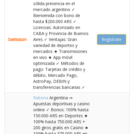
sólida presencia en el
mercado argentino ✓
Bienvenida con bono de
hasta $200.000 ARS ✓
Licencias: Autorizado en
CABA y Provincia de Buenos
Aires ✓ Ventajas: Gran
Regístrate
variedad de deportes y
mercados ★ Transmisiones
en vivo ★ App móvil
optimizada ✓ Métodos de
pago: Tarjetas de crédito y
débito, Mercado Pago,
AstroPay, DEBIN y
transferencias bancarias ✓
Rabona
Argentina ⇒
Apuestas deportivas y casino
online ✓ Bonos: 100% hasta
150.000 ARS en Deportes ★
100% hasta 750.000 ARS +
200 giros gratis en Casino ★
100% hasta 375.000 ARS en