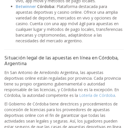
vivo, app móvil y métodos de pago locales.
Betwinner
Córdoba:
Plataforma destacada para
apuestas deportivas y casino online. Ofrece una amplia
variedad de deportes, mercados en vivo y opciones de
casino. Cuenta con una app móvil ágil para apuestas en
cualquier lugar y métodos de pago locales, transferencias
bancarias y criptomonedas, adaptándose a las
necesidades del mercado argentino.
Situación legal de las apuestas en línea en Córdoba,
Argentina
En San Antonio de Arredondo Argentina, las apuestas
deportivas online están reguladas por provincia. Cada provincia
tiene su propio organismo gubernamental o autoridad
responsable de las licencias, y Córdoba no es la excepción. En
Córdoba, la autoridad competente es la
Lotería de Córdoba
.
El Gobierno de Córdoba tiene directrices y procedimientos de
concesión de licencias para los proveedores de apuestas
deportivas online con el fin de garantizar que todas las
actividades sean legales y seguras. Así, los jugadores pueden
estar seguros de que las casas de apuestas deportivas en línea