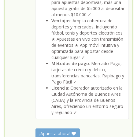
para apuestas deportivas, más una
apuesta gratis de $5.000 al depositar
al menos $10.000 ✓
Ventajas
: Amplia cobertura de
deportes y mercados, incluyendo
fútbol, tenis y deportes electrónicos
★ Apuestas en vivo con transmisión
de eventos ★ App móvil intuitiva y
optimizada para apostar desde
cualquier lugar ✓
Métodos de pago
: Mercado Pago,
tarjetas de crédito y débito,
transferencias bancarias, Rapipago y
Pago Fácil ✓
Licencia
: Operador autorizado en la
Ciudad Autónoma de Buenos Aires
(CABA) y la Provincia de Buenos
Aires, ofreciendo un entorno seguro
y regulado ✓
¡Apuesta ahora!