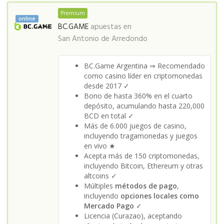
Premium
online
BC.GAME
apuestas en
San Antonio de Arredondo
BC.Game Argentina ⇒ Recomendado
como casino líder en criptomonedas
desde 2017 ✓
Bono de hasta 360% en el cuarto
depósito, acumulando hasta 220,000
BCD en total ✓
Más de 6.000 juegos de casino,
incluyendo tragamonedas y juegos
en vivo ★
Acepta más de 150 criptomonedas,
incluyendo Bitcoin, Ethereum y otras
altcoins ✓
Múltiples
métodos de pago
,
incluyendo
opciones locales como
Mercado Pago
✓
Licencia (Curazao), aceptando