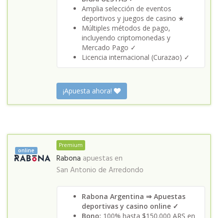
Amplia selección de eventos
deportivos y juegos de casino ★
Múltiples métodos de pago,
incluyendo criptomonedas y
Mercado Pago ✓
Licencia internacional (Curazao) ✓
¡Apuesta ahora!
Premium
online
Rabona
apuestas en
San Antonio de Arredondo
Rabona Argentina ⇒ Apuestas
deportivas y casino online ✓
Bono:
100% hasta $150.000 ARS en