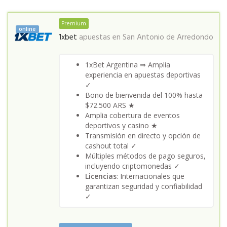
Premium
online
1xbet
apuestas en
San Antonio de Arredondo
1xBet Argentina ⇒ Amplia
experiencia en apuestas deportivas
✓
Bono de bienvenida del 100% hasta
$72.500 ARS ★
Amplia cobertura de eventos
deportivos y casino ★
Transmisión en directo y opción de
cashout total ✓
Múltiples métodos de pago seguros,
incluyendo criptomonedas ✓
Licencias
: Internacionales que
garantizan seguridad y confiabilidad
✓