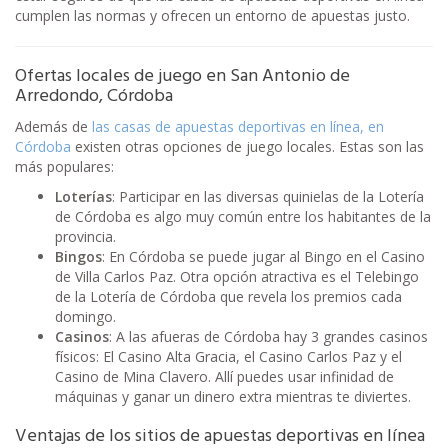
cumplen las normas y ofrecen un entorno de apuestas justo.
Ofertas locales de juego en San Antonio de
Arredondo, Córdoba
Además de
las casas de apuestas deportivas en línea, en
Córdoba
existen otras opciones de juego locales. Estas son las
más populares:
Loterías
: Participar en las diversas quinielas de la Lotería
de Córdoba es algo muy común entre los habitantes de la
provincia.
Bingos
: En Córdoba se puede jugar al Bingo en el Casino
de Villa Carlos Paz. Otra opción atractiva es el Telebingo
de la Lotería de Córdoba que revela los premios cada
domingo.
Casinos
: A las afueras de Córdoba hay 3 grandes casinos
físicos: El Casino Alta Gracia, el Casino Carlos Paz y el
Casino de Mina Clavero. Allí puedes usar infinidad de
máquinas y ganar un dinero extra mientras te diviertes.
Ventajas de los sitios de apuestas deportivas en línea