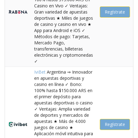
Casino en Vivo ✓ Ventajas:
Gran variedad de apuestas
Regístrate
deportivas ★ Miles de juegos
de casino y casino en vivo ★
App para Android e iOS ✓
Métodos de pago: Tarjetas,
Mercado Pago,
transferencias, billeteras
electrónicas y criptomonedas
✓
IviBet
Argentina ⇒ Innovador
en apuestas deportivas y
casino en línea ✓ Bono:
100% hasta $150.000 ARS en
el primer depósito para
apuestas deportivas o casino
✓ Ventajas: Amplia variedad
de deportes y mercados de
apuestas ★ Más de 4.000
Regístrate
juegos de casino ★
Aplicación móvil intuitiva para