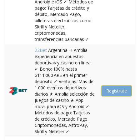
Android e iOS ✓ Métodos de
pago: Tarjetas de crédito y
débito, Mercado Pago,
billeteras electrónicas como
Skrill y Neteller,
criptomonedas,
transferencias bancarias ✓
22Bet
Argentina ⇒ Amplia
experiencia en apuestas
deportivas y casino en línea
✓ Bono: 100% hasta
$111.000 ARS en el primer
depósito ✓ Ventajas: Más de
1.000 eventos deportivos
Regístrate
diarios ★ Amplia selección de
juegos de casino ★ App
móvil para iOS y Android ✓
Métodos de pago: Tarjetas
de crédito, Mercado Pago,
Criptomonedas, AstroPay,
Skrill y Neteller ✓