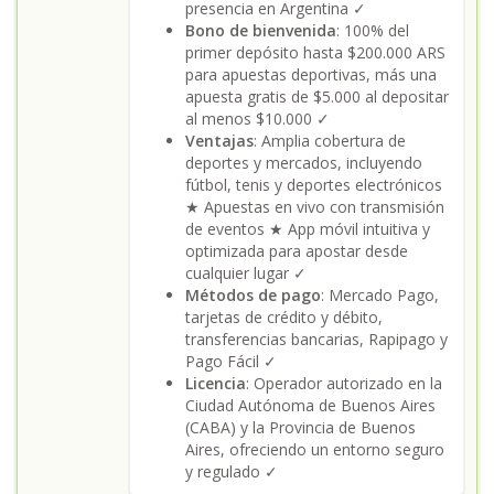
presencia en Argentina ✓
Bono de bienvenida
: 100% del
primer depósito hasta $200.000 ARS
para apuestas deportivas, más una
apuesta gratis de $5.000 al depositar
al menos $10.000 ✓
Ventajas
: Amplia cobertura de
deportes y mercados, incluyendo
fútbol, tenis y deportes electrónicos
★ Apuestas en vivo con transmisión
de eventos ★ App móvil intuitiva y
optimizada para apostar desde
cualquier lugar ✓
Métodos de pago
: Mercado Pago,
tarjetas de crédito y débito,
transferencias bancarias, Rapipago y
Pago Fácil ✓
Licencia
: Operador autorizado en la
Ciudad Autónoma de Buenos Aires
(CABA) y la Provincia de Buenos
Aires, ofreciendo un entorno seguro
y regulado ✓