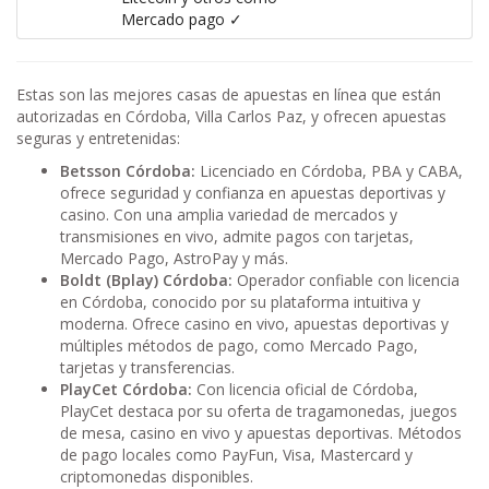
Mercado pago ✓
Estas son las mejores casas de apuestas en línea que están
autorizadas en Córdoba, Villa Carlos Paz, y ofrecen apuestas
seguras y entretenidas:
Betsson Córdoba:
Licenciado en Córdoba, PBA y CABA,
ofrece seguridad y confianza en apuestas deportivas y
casino. Con una amplia variedad de mercados y
transmisiones en vivo, admite pagos con tarjetas,
Mercado Pago, AstroPay y más.
Boldt (Bplay) Córdoba:
Operador confiable con licencia
en Córdoba, conocido por su plataforma intuitiva y
moderna. Ofrece casino en vivo, apuestas deportivas y
múltiples métodos de pago, como Mercado Pago,
tarjetas y transferencias.
PlayCet Córdoba:
Con licencia oficial de Córdoba,
PlayCet destaca por su oferta de tragamonedas, juegos
de mesa, casino en vivo y apuestas deportivas. Métodos
de pago locales como PayFun, Visa, Mastercard y
criptomonedas disponibles.