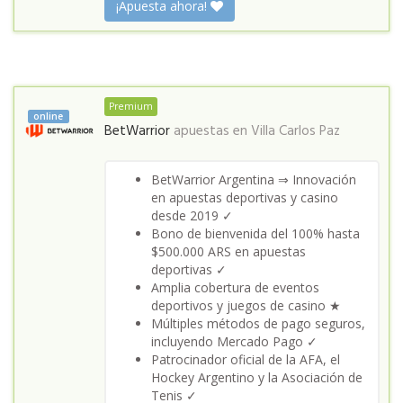
¡Apuesta ahora!
Premium
online
BetWarrior
apuestas en
Villa Carlos Paz
BetWarrior Argentina ⇒ Innovación
en apuestas deportivas y casino
desde 2019 ✓
Bono de bienvenida del 100% hasta
$500.000 ARS en apuestas
deportivas ✓
Amplia cobertura de eventos
deportivos y juegos de casino ★
Múltiples métodos de pago seguros,
incluyendo Mercado Pago ✓
Patrocinador oficial de la AFA, el
Hockey Argentino y la Asociación de
Tenis ✓