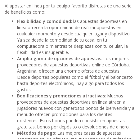
Al apostar en línea por tu equipo favorito disfrutas de una serie
de beneficios como:
Flexibilidad y comodidad
: las apuestas deportivas en
línea ofrecen la oportunidad de realizar apuestas en
cualquier momento y desde cualquier lugar y dispositivo.
Ya sea desde la comodidad de tu casa, en tu
computadora o mientras te desplazas con tu celular, la
flexibilidad es insuperable.
Amplia gama de opciones de apuestas
: Los mejores
proveedores de apuestas deportivas online de Córdoba,
Argentina, ofrecen una enorme oferta de apuestas.
Desde deportes populares como el fútbol y el baloncesto
hasta deportes electrónicos, ¡hay algo para todos los
gustos!
Bonificaciones y promociones atractivas
: Muchos
proveedores de apuestas deportivas en línea atraen a
jugadores nuevos con generosos bonos de bienvenida y a
menudo ofrecen promociones para los clientes
existentes. Estos bonos pueden consistir en apuestas
gratuitas, bonos por depósito o devoluciones de dinero.
Métodos de pago
: Las mejores casas de apuestas