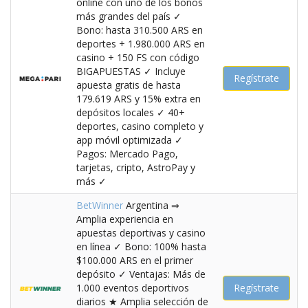
online con uno de los bonos
más grandes del país ✓
Bono: hasta 310.500 ARS en
deportes + 1.980.000 ARS en
casino + 150 FS con código
BIGAPUESTAS ✓ Incluye
Regístrate
apuesta gratis de hasta
179.619 ARS y 15% extra en
depósitos locales ✓ 40+
deportes, casino completo y
app móvil optimizada ✓
Pagos: Mercado Pago,
tarjetas, cripto, AstroPay y
más ✓
BetWinner
Argentina ⇒
Amplia experiencia en
apuestas deportivas y casino
en línea ✓ Bono: 100% hasta
$100.000 ARS en el primer
depósito ✓ Ventajas: Más de
1.000 eventos deportivos
Regístrate
diarios ★ Amplia selección de