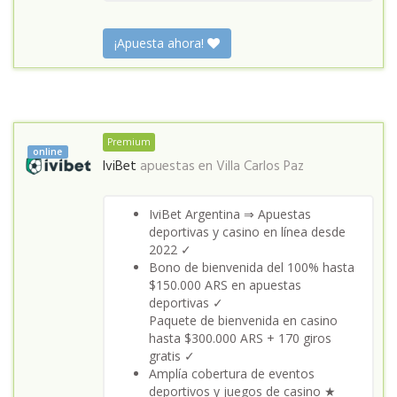
¡Apuesta ahora!
Premium
online
IviBet
apuestas en
Villa Carlos Paz
IviBet Argentina ⇒ Apuestas
deportivas y casino en línea desde
2022 ✓
Bono de bienvenida del 100% hasta
$150.000 ARS en apuestas
deportivas ✓
Paquete de bienvenida en casino
hasta $300.000 ARS + 170 giros
gratis ✓
Amplía cobertura de eventos
deportivos y juegos de casino ★