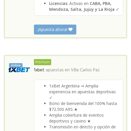
Licencias
: Activas en
CABA, PBA,
Mendoza, Salta, Jujuy y La Rioja
✓
¡Apuesta ahora!
Premium
online
1xbet
apuestas en
Villa Carlos Paz
1xBet Argentina ⇒ Amplia
experiencia en apuestas deportivas
✓
Bono de bienvenida del 100% hasta
$72.500 ARS ★
Amplia cobertura de eventos
deportivos y casino ★
Transmisión en directo y opción de