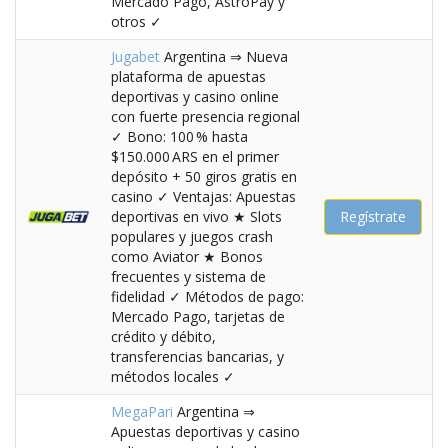
Mercado Pago, AstroPay y
otros ✓
Jugabet
Argentina ⇒ Nueva
plataforma de apuestas
deportivas y casino online
con fuerte presencia regional
✓ Bono: 100 % hasta
$150.000 ARS en el primer
depósito + 50 giros gratis en
casino ✓ Ventajas: Apuestas
deportivas en vivo ★ Slots
Regístrate
populares y juegos crash
como Aviator ★ Bonos
frecuentes y sistema de
fidelidad ✓ Métodos de pago:
Mercado Pago, tarjetas de
crédito y débito,
transferencias bancarias, y
métodos locales ✓
MegaPari
Argentina ⇒
Apuestas deportivas y casino