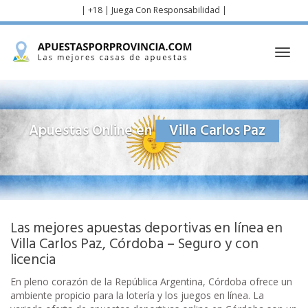
Skip
| +18 | Juega Con Responsabilidad |
to
main
content
Toggl
navig
Apuestas Online en
Villa Carlos Paz
Las mejores apuestas deportivas en línea en
Villa Carlos Paz, Córdoba – Seguro y con
licencia
En pleno corazón de la República Argentina, Córdoba ofrece un
ambiente propicio para la lotería y los juegos en línea. La