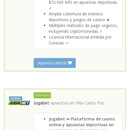
$72.500 ARS en apuestas deportivas
✓
Amplia cobertura de eventos
deportivos y juegos de casino ★
Múltiples métodos de pago seguros,
incluyendo criptomonedas ✓
Licencia internacional emitida por
Curazao ✓
¡Apuesta ahora!
Premium
online
Jugabet
apuestas en
Villa Carlos Paz
Jugabet ⇒ Plataforma de casino
online y apuestas deportivas en