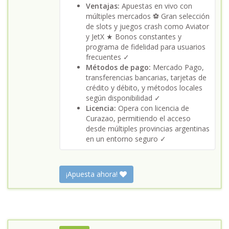
Ventajas:
Apuestas en vivo con
múltiples mercados ⚽ Gran selección
de slots y juegos crash como Aviator
y JetX ★ Bonos constantes y
programa de fidelidad para usuarios
frecuentes ✓
Métodos de pago:
Mercado Pago,
transferencias bancarias, tarjetas de
crédito y débito, y métodos locales
según disponibilidad ✓
Licencia:
Opera con licencia de
Curazao, permitiendo el acceso
desde múltiples provincias argentinas
en un entorno seguro ✓
¡Apuesta ahora!