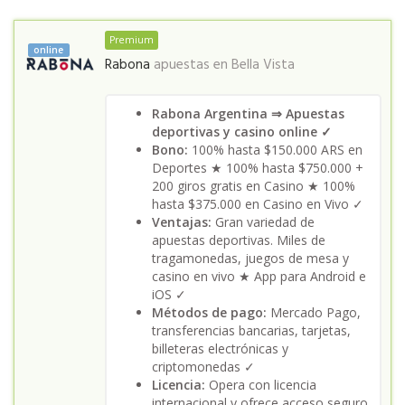
Premium
online
Rabona
apuestas en
Bella Vista
Rabona Argentina ⇒ Apuestas
deportivas y casino online ✓
Bono:
100% hasta $150.000 ARS en
Deportes ★ 100% hasta $750.000 +
200 giros gratis en Casino ★ 100%
hasta $375.000 en Casino en Vivo ✓
Ventajas:
Gran variedad de
apuestas deportivas. Miles de
tragamonedas, juegos de mesa y
casino en vivo ★ App para Android e
iOS ✓
Métodos de pago:
Mercado Pago,
transferencias bancarias, tarjetas,
billeteras electrónicas y
criptomonedas ✓
Licencia:
Opera con licencia
internacional y ofrece acceso seguro