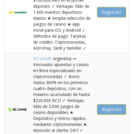
$100.000 ARS en el primer
depósito ✓ Ventajas: Más de
1.000 eventos deportivos
Regístrate
diarios ★ Amplia selección de
juegos de casino ★ App
móvil para iOS y Android ✓
Métodos de pago: Tarjetas
de crédito, Criptomonedas,
AstroPay, Skrill y Neteller ✓
BC.GAME
Argentina ⇒
Innovador apuestas y casino
en línea especializado en
criptomonedas ✓ Bono:
Hasta 360% en los primeros
cuatro depósitos, con un
máximo acumulado de hasta
$220.000 BCD ✓ Ventajas:
Más de 5.000 juegos de
Regístrate
casino disponibles ★
Depósitos y retiros rápidos
mediante criptomonedas ★
Atención al cliente 24/7 ✓