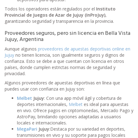
Todos los operadores están regulados por el
Instituto
Provincial de Juegos de Azar de Jujuy (InProJuy)
,
garantizando seguridad y transparencia en la provincia.
Proveedores seguros, pero sin licencia en Bella Vista
Jujuy, Argentina
Aunque algunos
proveedores de apuestas deportivas online en
Jujuy
no tienen licencia, son igualmente seguros y dignos de
confianza. Esto se debe a que cuentan con licencia en otros
países, donde cumplen estrictas normas de seguridad y
privacidad.
Algunos proveedores de apuestas deportivas en línea que
puedes usar con confianza en Jujuy son:
Melbet
Jujuy
: Con una app móvil ágil y cobertura de
deportes internacionales,
Melbet
es ideal para apuestas
en vivo. Ofrece pagos en criptomonedas, Mercado Pago y
AstroPay, brindando opciones adaptadas a usuarios
locales e internacionales.
MegaPari
Jujuy
:Destaca por su variedad en deportes,
transmisiones en vivo y su soporte para pagos locales