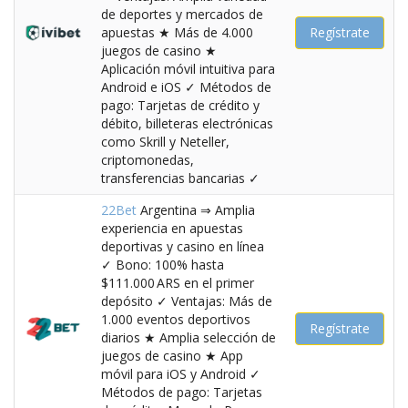
de deportes y mercados de
apuestas ★ Más de 4.000
Regístrate
juegos de casino ★
Aplicación móvil intuitiva para
Android e iOS ✓ Métodos de
pago: Tarjetas de crédito y
débito, billeteras electrónicas
como Skrill y Neteller,
criptomonedas,
transferencias bancarias ✓
22Bet
Argentina ⇒ Amplia
experiencia en apuestas
deportivas y casino en línea
✓ Bono: 100% hasta
$111.000 ARS en el primer
depósito ✓ Ventajas: Más de
1.000 eventos deportivos
Regístrate
diarios ★ Amplia selección de
juegos de casino ★ App
móvil para iOS y Android ✓
Métodos de pago: Tarjetas