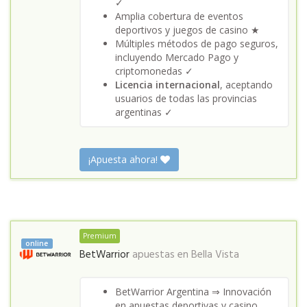
✓
Amplia cobertura de eventos
deportivos y juegos de casino ★
Múltiples métodos de pago seguros,
incluyendo Mercado Pago y
criptomonedas ✓
Licencia internacional
, aceptando
usuarios de todas las provincias
argentinas ✓
¡Apuesta ahora!
Premium
online
BetWarrior
apuestas en
Bella Vista
BetWarrior Argentina ⇒ Innovación
en apuestas deportivas y casino