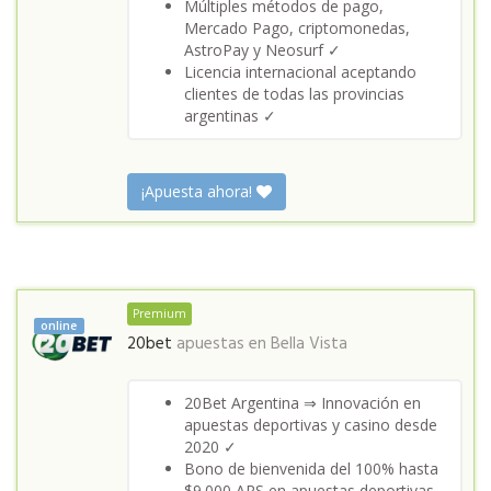
Múltiples métodos de pago,
Mercado Pago, criptomonedas,
AstroPay y Neosurf ✓
Licencia internacional aceptando
clientes de todas las provincias
argentinas ✓
¡Apuesta ahora!
Premium
online
20bet
apuestas en
Bella Vista
20Bet Argentina ⇒ Innovación en
apuestas deportivas y casino desde
2020 ✓
Bono de bienvenida del 100% hasta
$9.000 ARS en apuestas deportivas