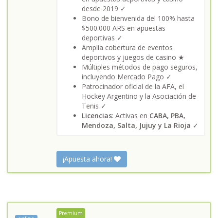
desde 2019 ✓
Bono de bienvenida del 100% hasta
$500.000 ARS en apuestas
deportivas ✓
Amplia cobertura de eventos
deportivos y juegos de casino ★
Múltiples métodos de pago seguros,
incluyendo Mercado Pago ✓
Patrocinador oficial de la AFA, el
Hockey Argentino y la Asociación de
Tenis ✓
Licencias
: Activas en
CABA, PBA,
Mendoza, Salta, Jujuy y La Rioja
✓
¡Apuesta ahora!
Premium