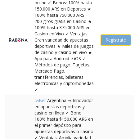
online ✓ Bonos: 100% hasta
150.000 ARS en Deportes ★
100% hasta 750.000 ARS +
200 giros gratis en Casino ★
100% hasta 375.000 ARS en
Casino en Vivo ✓ Ventajas:
Gran variedad de apuestas
Regístrate
deportivas ★ Miles de juegos
de casino y casino en vivo ★
App para Android e iOS ✓
Métodos de pago: Tarjetas,
Mercado Pago,
transferencias, billeteras
electrónicas y criptomonedas
✓
IviBet
Argentina ⇒ Innovador
en apuestas deportivas y
casino en línea ✓ Bono:
100% hasta $150.000 ARS en
el primer depósito para
apuestas deportivas o casino
✓ Ventajas: Amplia variedad