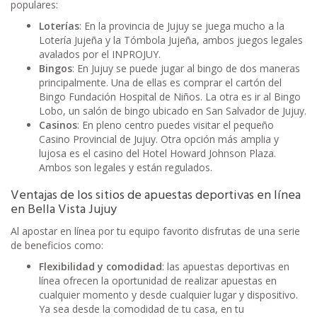
populares:
Loterías
: En la provincia de Jujuy se juega mucho a la
Lotería Jujeña y la Tómbola Jujeña, ambos juegos legales
avalados por el INPROJUY.
Bingos
: En Jujuy se puede jugar al bingo de dos maneras
principalmente. Una de ellas es comprar el cartón del
Bingo Fundación Hospital de Niños. La otra es ir al Bingo
Lobo, un salón de bingo ubicado en San Salvador de Jujuy.
Casinos
: En pleno centro puedes visitar el pequeño
Casino Provincial de Jujuy. Otra opción más amplia y
lujosa es el casino del Hotel Howard Johnson Plaza.
Ambos son legales y están regulados.
Ventajas de los sitios de apuestas deportivas en línea
en Bella Vista Jujuy
Al apostar en línea por tu equipo favorito disfrutas de una serie
de beneficios como:
Flexibilidad y comodidad
: las apuestas deportivas en
línea ofrecen la oportunidad de realizar apuestas en
cualquier momento y desde cualquier lugar y dispositivo.
Ya sea desde la comodidad de tu casa, en tu