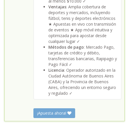
al menos $10.000 ✓
Ventajas
: Amplia cobertura de
deportes y mercados, incluyendo
fútbol, tenis y deportes electrónicos
★ Apuestas en vivo con transmisión
de eventos ★ App móvil intuitiva y
optimizada para apostar desde
cualquier lugar ✓
Métodos de pago
: Mercado Pago,
tarjetas de crédito y débito,
transferencias bancarias, Rapipago y
Pago Fácil ✓
Licencia
: Operador autorizado en la
Ciudad Autónoma de Buenos Aires
(CABA) y la Provincia de Buenos
Aires, ofreciendo un entorno seguro
y regulado ✓
¡Apuesta ahora!