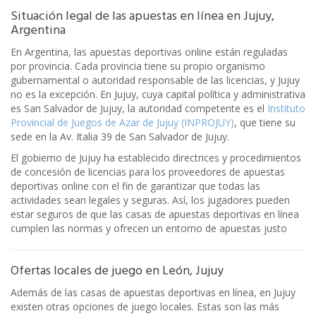
Situación legal de las apuestas en línea en Jujuy,
Argentina
En Argentina, las apuestas deportivas online están reguladas
por provincia. Cada provincia tiene su propio organismo
gubernamental o autoridad responsable de las licencias, y Jujuy
no es la excepción. En Jujuy, cuya capital política y administrativa
es San Salvador de Jujuy, la autoridad competente es el
Instituto
Provincial de Juegos de Azar de Jujuy (INPROJUY)
, que tiene su
sede en la Av. Italia 39 de San Salvador de Jujuy.
El gobierno de Jujuy ha establecido directrices y procedimientos
de concesión de licencias para los proveedores de apuestas
deportivas online con el fin de garantizar que todas las
actividades sean legales y seguras. Así, los jugadores pueden
estar seguros de que las casas de apuestas deportivas en línea
cumplen las normas y ofrecen un entorno de apuestas justo
Ofertas locales de juego en León, Jujuy
Además de las casas de apuestas deportivas en línea, en Jujuy
existen otras opciones de juego locales. Estas son las más