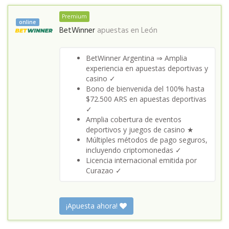
Premium
online
BetWinner
apuestas en
León
BetWinner Argentina ⇒ Amplia
experiencia en apuestas deportivas y
casino ✓
Bono de bienvenida del 100% hasta
$72.500 ARS en apuestas deportivas
✓
Amplia cobertura de eventos
deportivos y juegos de casino ★
Múltiples métodos de pago seguros,
incluyendo criptomonedas ✓
Licencia internacional emitida por
Curazao ✓
¡Apuesta ahora!