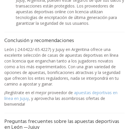
Jujuy, Argentina, pueden estar seguros de que sus datos y
transacciones están protegidos. Los proveedores de
apuestas deportivas online con licencia utilizan
tecnologías de encriptación de última generación para
garantizar la seguridad de sus usuarios.
Conclusión y recomendaciones
León (-24.0422/-65.4227) y Jujuy en Argentina ofrece una
excelente selección de casas de apuestas deportivas en línea
con licencia que enganchan tanto a los jugadores novatos
como a los más experimentados. Con una gran variedad de
opciones de apuestas, bonificaciones atractivas y la seguridad
que ofrecen los entes reguladores, nada se interpondrá en tu
camino a apostar y ganar.
¡Regístrate en el mejor proveedor de
apuestas deportivas en
línea en Jujuy
, y aprovecha las asombrosas ofertas de
bienvenida!
Preguntas frecuentes sobre las apuestas deportivas
en León —Jujuy