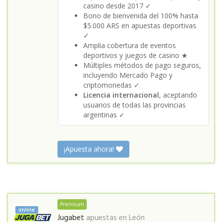
casino desde 2017 ✓
Bono de bienvenida del 100% hasta
$5.000 ARS en apuestas deportivas
✓
Amplia cobertura de eventos
deportivos y juegos de casino ★
Múltiples métodos de pago seguros,
incluyendo Mercado Pago y
criptomonedas ✓
Licencia internacional
, aceptando
usuarios de todas las provincias
argentinas ✓
¡Apuesta ahora!
Premium
online
Jugabet
apuestas en
León