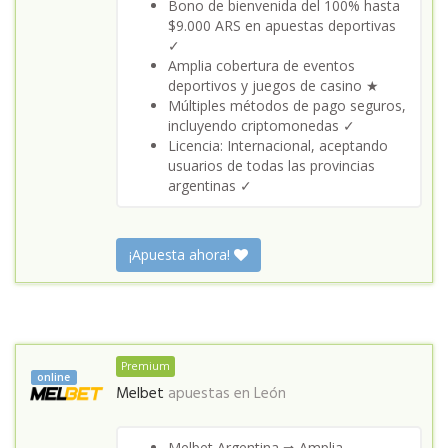
Bono de bienvenida del 100% hasta
$9.000 ARS en apuestas deportivas
✓
Amplia cobertura de eventos
deportivos y juegos de casino ★
Múltiples métodos de pago seguros,
incluyendo criptomonedas ✓
Licencia: Internacional, aceptando
usuarios de todas las provincias
argentinas ✓
¡Apuesta ahora!
Premium
online
Melbet
apuestas en
León
Melbet Argentina ⇒ Amplia