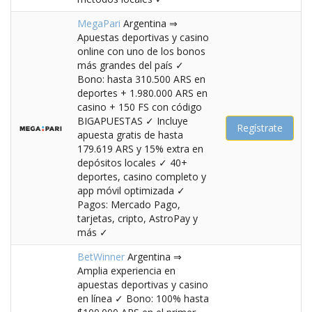
MegaPari
Argentina ⇒
Apuestas deportivas y casino
online con uno de los bonos
más grandes del país ✓
Bono: hasta 310.500 ARS en
deportes + 1.980.000 ARS en
casino + 150 FS con código
BIGAPUESTAS ✓ Incluye
Regístrate
apuesta gratis de hasta
179.619 ARS y 15% extra en
depósitos locales ✓ 40+
deportes, casino completo y
app móvil optimizada ✓
Pagos: Mercado Pago,
tarjetas, cripto, AstroPay y
más ✓
BetWinner
Argentina ⇒
Amplia experiencia en
apuestas deportivas y casino
en línea ✓ Bono: 100% hasta