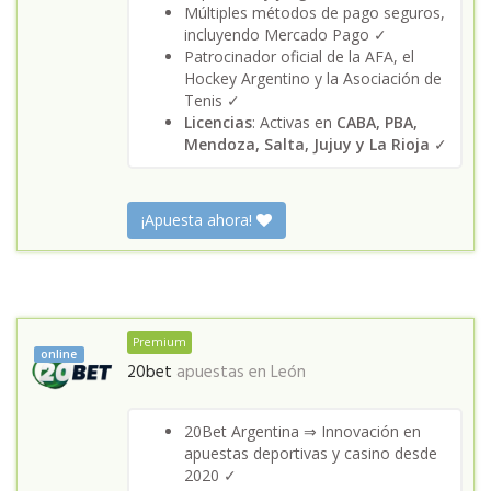
Múltiples métodos de pago seguros,
incluyendo Mercado Pago ✓
Patrocinador oficial de la AFA, el
Hockey Argentino y la Asociación de
Tenis ✓
Licencias
: Activas en
CABA, PBA,
Mendoza, Salta, Jujuy y La Rioja
✓
¡Apuesta ahora!
Premium
online
20bet
apuestas en
León
20Bet Argentina ⇒ Innovación en
apuestas deportivas y casino desde
2020 ✓