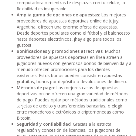
computadora o mientras te desplazas con tu celular, la
flexibilidad es insuperable.
Amplia gama de opciones de apuestas
: Los mejores
proveedores de apuestas deportivas online de Jujuy,
Argentina, ofrecen una enorme oferta de apuestas.
Desde deportes populares como el fútbol y el baloncesto
hasta deportes electrónicos, ¡hay algo para todos los
gustos!
Bonificaciones y promociones atractivas
: Muchos
proveedores de apuestas deportivas en línea atraen a
jugadores nuevos con generosos bonos de bienvenida y a
menudo ofrecen promociones para los clientes
existentes. Estos bonos pueden consistir en apuestas
gratuitas, bonos por depósito o devoluciones de dinero.
Métodos de pago
: Las mejores casas de apuestas
deportivas online ofrecen una gran variedad de métodos
de pago. Puedes optar por métodos tradicionales como
tarjetas de crédito y transferencias bancarias, o elegir
entre monederos electrónicos o criptomonedas como
Bitcoin.
Seguridad y confiabilidad
: Gracias a la estricta
regulación y concesión de licencias, los jugadores de