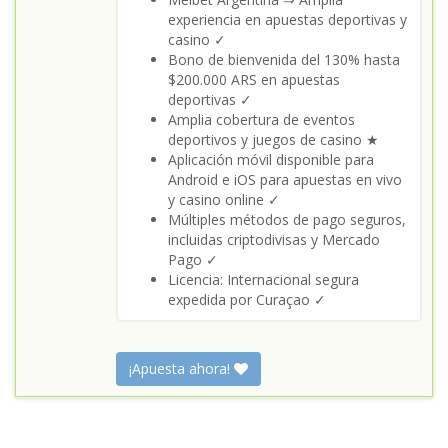
experiencia en apuestas deportivas y
casino ✓
Bono de bienvenida del 130% hasta
$200.000 ARS en apuestas
deportivas ✓
Amplia cobertura de eventos
deportivos y juegos de casino ★
Aplicación móvil disponible para
Android e iOS para apuestas en vivo
y casino online ✓
Múltiples métodos de pago seguros,
incluidas criptodivisas y Mercado
Pago ✓
Licencia: Internacional segura
expedida por Curaçao ✓
¡Apuesta ahora!