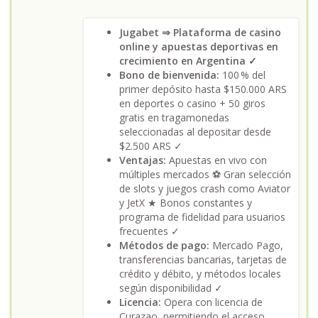
Jugabet ⇒ Plataforma de casino
online y apuestas deportivas en
crecimiento en Argentina ✓
Bono de bienvenida:
100 % del
primer depósito hasta $150.000 ARS
en deportes o casino + 50 giros
gratis en tragamonedas
seleccionadas al depositar desde
$2.500 ARS ✓
Ventajas:
Apuestas en vivo con
múltiples mercados ⚽ Gran selección
de slots y juegos crash como Aviator
y JetX ★ Bonos constantes y
programa de fidelidad para usuarios
frecuentes ✓
Métodos de pago:
Mercado Pago,
transferencias bancarias, tarjetas de
crédito y débito, y métodos locales
según disponibilidad ✓
Licencia:
Opera con licencia de
Curazao, permitiendo el acceso