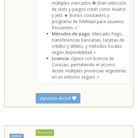
múltiples mercados ⚽ Gran selección
de slots y juegos crash como Aviator
y JetX ★ Bonos constantes y
programa de fidelidad para usuarios
frecuentes ✓
Métodos de pago:
Mercado Pago,
transferencias bancarias, tarjetas de
crédito y débito, y métodos locales
según disponibilidad ✓
Licencia:
Opera con licencia de
Curazao, permitiendo el acceso
desde múltiples provincias argentinas
en un entorno seguro ✓
¡Apuesta ahora!
Premium
online