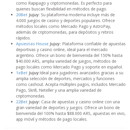
como Rapipago y criptomonedas. Es perfecto para
quienes buscan flexibilidad en métodos de pago.
20Bet
Jujuy
: Su plataforma moderna incluye más de
4.000 juegos de casino y deportes populares. Ofrece
métodos locales como Mercado Pago y AstroPay,
además de criptomonedas, para depósitos y retiros
rápidos.
Apuestas House
Jujuy:
Plataforma confiable de apuestas
deportivas y casino online, ideal para el mercado
argentino. Ofrece un bono de bienvenida del 150% hasta
$40.000 ARS, amplia variedad de juegos, métodos de
pago locales como Mercado Pago y soporte en español.
1xBet
Jujuy
:Ideal para jugadores avanzados gracias a su
amplia selección de deportes, mercados y funciones
como cashout. Acepta múltiples pagos, incluidos Mercado
Pago, Skrill, Neteller y una amplia variedad de
criptomonedas.
22Bet
Jujuy:
Casa de apuestas y casino online con una
gran variedad de deportes y juegos. Ofrece un bono de
bienvenida del 100% hasta $88.000 ARS, apuestas en vivo,
app móvil y métodos de pago locales.