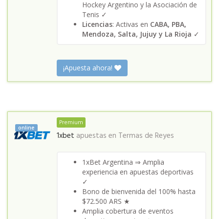
Hockey Argentino y la Asociación de
Tenis ✓
Licencias
: Activas en
CABA, PBA,
Mendoza, Salta, Jujuy y La Rioja
✓
¡Apuesta ahora!
Premium
online
1xbet
apuestas en
Termas de Reyes
1xBet Argentina ⇒ Amplia
experiencia en apuestas deportivas
✓
Bono de bienvenida del 100% hasta
$72.500 ARS ★
Amplia cobertura de eventos