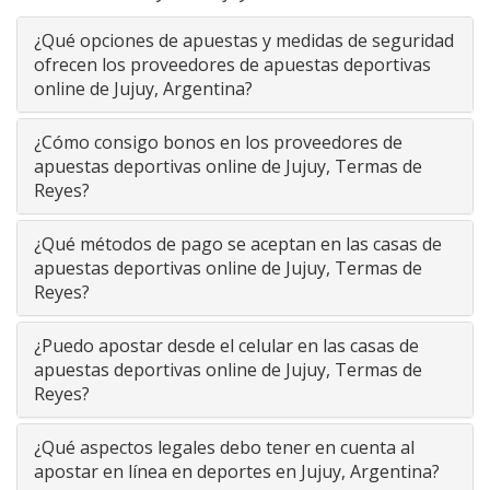
¿Qué opciones de apuestas y medidas de seguridad
ofrecen los proveedores de apuestas deportivas
online de Jujuy, Argentina?
¿Cómo consigo bonos en los proveedores de
apuestas deportivas online de Jujuy, Termas de
Reyes?
¿Qué métodos de pago se aceptan en las casas de
apuestas deportivas online de Jujuy, Termas de
Reyes?
¿Puedo apostar desde el celular en las casas de
apuestas deportivas online de Jujuy, Termas de
Reyes?
¿Qué aspectos legales debo tener en cuenta al
apostar en línea en deportes en Jujuy, Argentina?