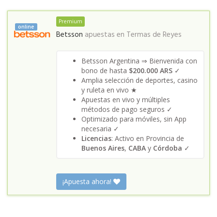
Premium
online
Betsson
apuestas en
Termas de Reyes
Betsson Argentina ⇒ Bienvenida con
bono de hasta
$200.000 ARS
✓
Amplia selección de deportes, casino
y ruleta en vivo ★
Apuestas en vivo y múltiples
métodos de pago seguros ✓
Optimizado para móviles, sin App
necesaria ✓
Licencias
: Activo en Provincia de
Buenos Aires
,
CABA
y
Córdoba
✓
¡Apuesta ahora!