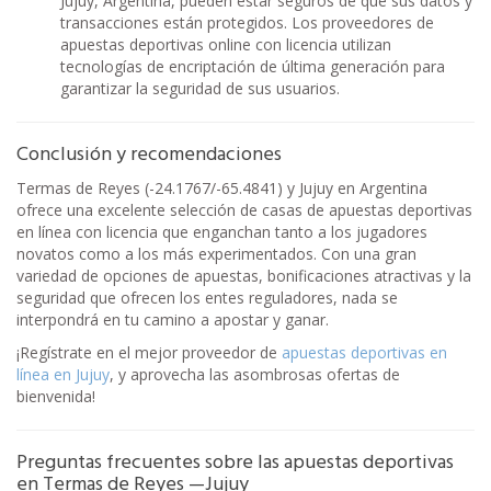
Jujuy, Argentina, pueden estar seguros de que sus datos y
transacciones están protegidos. Los proveedores de
apuestas deportivas online con licencia utilizan
tecnologías de encriptación de última generación para
garantizar la seguridad de sus usuarios.
Conclusión y recomendaciones
Termas de Reyes (-24.1767/-65.4841) y Jujuy en Argentina
ofrece una excelente selección de casas de apuestas deportivas
en línea con licencia que enganchan tanto a los jugadores
novatos como a los más experimentados. Con una gran
variedad de opciones de apuestas, bonificaciones atractivas y la
seguridad que ofrecen los entes reguladores, nada se
interpondrá en tu camino a apostar y ganar.
¡Regístrate en el mejor proveedor de
apuestas deportivas en
línea en Jujuy
, y aprovecha las asombrosas ofertas de
bienvenida!
Preguntas frecuentes sobre las apuestas deportivas
en Termas de Reyes —Jujuy