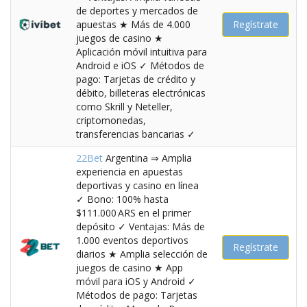
de deportes y mercados de
apuestas ★ Más de 4.000
Regístrate
juegos de casino ★
Aplicación móvil intuitiva para
Android e iOS ✓ Métodos de
pago: Tarjetas de crédito y
débito, billeteras electrónicas
como Skrill y Neteller,
criptomonedas,
transferencias bancarias ✓
22Bet
Argentina ⇒ Amplia
experiencia en apuestas
deportivas y casino en línea
✓ Bono: 100% hasta
$111.000 ARS en el primer
depósito ✓ Ventajas: Más de
1.000 eventos deportivos
Regístrate
diarios ★ Amplia selección de
juegos de casino ★ App
móvil para iOS y Android ✓
Métodos de pago: Tarjetas