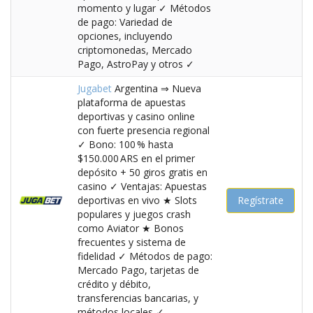
momento y lugar ✓ Métodos
de pago: Variedad de
opciones, incluyendo
criptomonedas, Mercado
Pago, AstroPay y otros ✓
Jugabet
Argentina ⇒ Nueva
plataforma de apuestas
deportivas y casino online
con fuerte presencia regional
✓ Bono: 100 % hasta
$150.000 ARS en el primer
depósito + 50 giros gratis en
casino ✓ Ventajas: Apuestas
deportivas en vivo ★ Slots
Regístrate
populares y juegos crash
como Aviator ★ Bonos
frecuentes y sistema de
fidelidad ✓ Métodos de pago:
Mercado Pago, tarjetas de
crédito y débito,
transferencias bancarias, y
métodos locales ✓