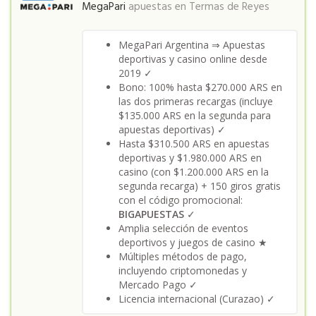
MegaPari
apuestas en
Termas de Reyes
MegaPari Argentina ⇒ Apuestas
deportivas y casino online desde
2019 ✓
Bono: 100% hasta $270.000 ARS en
las dos primeras recargas (incluye
$135.000 ARS en la segunda para
apuestas deportivas) ✓
Hasta $310.500 ARS en apuestas
deportivas y $1.980.000 ARS en
casino (con $1.200.000 ARS en la
segunda recarga) + 150 giros gratis
con el código promocional:
BIGAPUESTAS
✓
Amplia selección de eventos
deportivos y juegos de casino ★
Múltiples métodos de pago,
incluyendo criptomonedas y
Mercado Pago ✓
Licencia internacional (Curazao) ✓