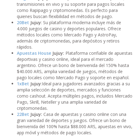
transmisiones en vivo y su soporte para pagos locales
como Rapipago y criptomonedas. Es perfecto para
quienes buscan flexibilidad en métodos de pago.
20Bet
Jujuy
: Su plataforma moderna incluye más de
4.000 juegos de casino y deportes populares. Ofrece
métodos locales como Mercado Pago y AstroPay,
además de criptomonedas, para depósitos y retiros
rápidos.
Apuestas House
Jujuy:
Plataforma confiable de apuestas
deportivas y casino online, ideal para el mercado
argentino. Ofrece un bono de bienvenida del 150% hasta
$40.000 ARS, amplia variedad de juegos, métodos de
pago locales como Mercado Pago y soporte en español.
1xBet
Jujuy
:Ideal para jugadores avanzados gracias a su
amplia selección de deportes, mercados y funciones
como cashout. Acepta múltiples pagos, incluidos Mercado
Pago, Skrill, Neteller y una amplia variedad de
criptomonedas.
22Bet
Jujuy:
Casa de apuestas y casino online con una
gran variedad de deportes y juegos. Ofrece un bono de
bienvenida del 100% hasta $88.000 ARS, apuestas en vivo,
app móvil y métodos de pago locales.