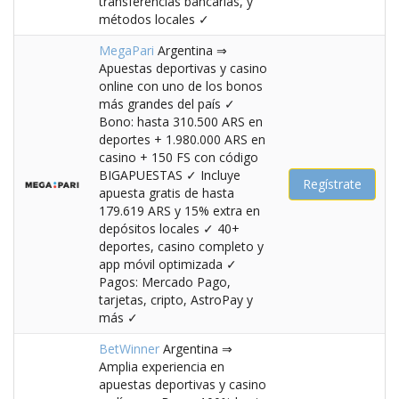
transferencias bancarias, y
métodos locales ✓
MegaPari
Argentina ⇒
Apuestas deportivas y casino
online con uno de los bonos
más grandes del país ✓
Bono: hasta 310.500 ARS en
deportes + 1.980.000 ARS en
casino + 150 FS con código
BIGAPUESTAS ✓ Incluye
Regístrate
apuesta gratis de hasta
179.619 ARS y 15% extra en
depósitos locales ✓ 40+
deportes, casino completo y
app móvil optimizada ✓
Pagos: Mercado Pago,
tarjetas, cripto, AstroPay y
más ✓
BetWinner
Argentina ⇒
Amplia experiencia en
apuestas deportivas y casino