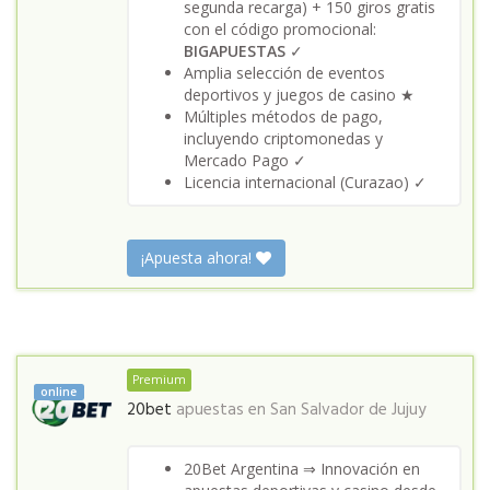
segunda recarga) + 150 giros gratis
con el código promocional:
BIGAPUESTAS
✓
Amplia selección de eventos
deportivos y juegos de casino ★
Múltiples métodos de pago,
incluyendo criptomonedas y
Mercado Pago ✓
Licencia internacional (Curazao) ✓
¡Apuesta ahora!
Premium
online
20bet
apuestas en
San Salvador de Jujuy
20Bet Argentina ⇒ Innovación en