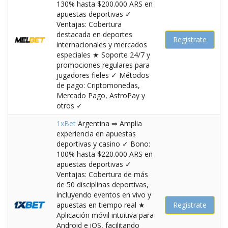
130% hasta $200.000 ARS en
apuestas deportivas ✓
Ventajas: Cobertura
destacada en deportes
Regístrate
internacionales y mercados
especiales ★ Soporte 24/7 y
promociones regulares para
jugadores fieles ✓ Métodos
de pago: Criptomonedas,
Mercado Pago, AstroPay y
otros ✓
1xBet
Argentina ⇒ Amplia
experiencia en apuestas
deportivas y casino ✓ Bono:
100% hasta $220.000 ARS en
apuestas deportivas ✓
Ventajas: Cobertura de más
de 50 disciplinas deportivas,
incluyendo eventos en vivo y
apuestas en tiempo real ★
Regístrate
Aplicación móvil intuitiva para
Android e iOS, facilitando