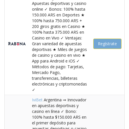
Apuestas deportivas y casino
online ✓ Bonos: 100% hasta
150.000 ARS en Deportes ★
100% hasta 750.000 ARS +
200 giros gratis en Casino ★
100% hasta 375.000 ARS en
Casino en Vivo ✓ Ventajas:
Gran variedad de apuestas
Regístrate
deportivas ★ Miles de juegos
de casino y casino en vivo ★
App para Android e iOS ✓
Métodos de pago: Tarjetas,
Mercado Pago,
transferencias, billeteras
electrónicas y criptomonedas
✓
IviBet
Argentina ⇒ Innovador
en apuestas deportivas y
casino en línea ✓ Bono:
100% hasta $150.000 ARS en
el primer depósito para
apuestas deportivas o casino