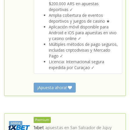
$200.000 ARS en apuestas
deportivas ✓
Amplia cobertura de eventos
deportivos y juegos de casino ★
Aplicación móvil disponible para
Android e iOS para apuestas en vivo
y casino online ✓
Múltiples métodos de pago seguros,
incluidas criptodivisas y Mercado
Pago ✓
Licencia: Internacional segura
expedida por Curaçao ✓
¡Apuesta ahora!
Premium
online
1xbet
apuestas en
San Salvador de Jujuy