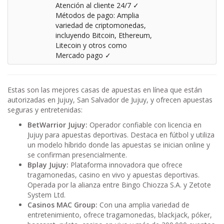
Atención al cliente 24/7 ✓
Métodos de pago: Amplia
variedad de criptomonedas,
incluyendo Bitcoin, Ethereum,
Litecoin y otros como
Mercado pago ✓
Estas son las mejores casas de apuestas en línea que están
autorizadas en Jujuy, San Salvador de Jujuy, y ofrecen apuestas
seguras y entretenidas:
BetWarrior Jujuy:
Operador confiable con licencia en
Jujuy para apuestas deportivas. Destaca en fútbol y utiliza
un modelo híbrido donde las apuestas se inician online y
se confirman presencialmente.
Bplay Jujuy:
Plataforma innovadora que ofrece
tragamonedas, casino en vivo y apuestas deportivas.
Operada por la alianza entre Bingo Chiozza S.A. y Zetote
System Ltd.
Casinos MAC Group:
Con una amplia variedad de
entretenimiento, ofrece tragamonedas, blackjack, póker,