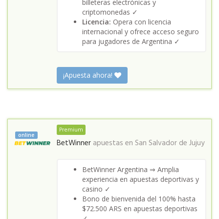
billeteras electrónicas y
criptomonedas ✓
Licencia:
Opera con licencia
internacional y ofrece acceso seguro
para jugadores de Argentina ✓
¡Apuesta ahora!
Premium
online
BetWinner
apuestas en
San Salvador de Jujuy
BetWinner Argentina ⇒ Amplia
experiencia en apuestas deportivas y
casino ✓
Bono de bienvenida del 100% hasta
$72.500 ARS en apuestas deportivas
✓