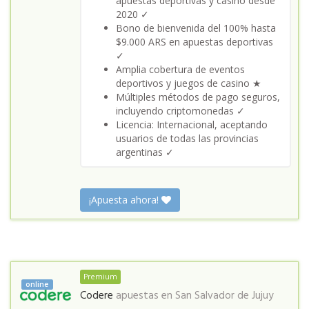
apuestas deportivas y casino desde
2020 ✓
Bono de bienvenida del 100% hasta
$9.000 ARS en apuestas deportivas
✓
Amplia cobertura de eventos
deportivos y juegos de casino ★
Múltiples métodos de pago seguros,
incluyendo criptomonedas ✓
Licencia: Internacional, aceptando
usuarios de todas las provincias
argentinas ✓
¡Apuesta ahora!
Premium
online
Codere
apuestas en
San Salvador de Jujuy