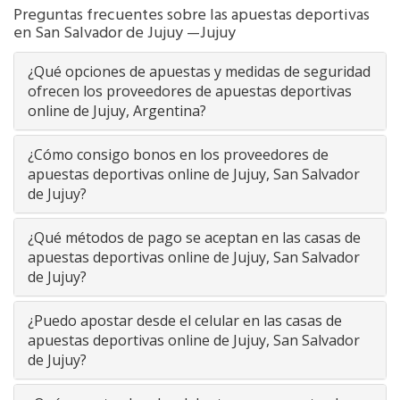
Preguntas frecuentes sobre las apuestas deportivas
en San Salvador de Jujuy —Jujuy
¿Qué opciones de apuestas y medidas de seguridad
ofrecen los proveedores de apuestas deportivas
online de Jujuy, Argentina?
¿Cómo consigo bonos en los proveedores de
apuestas deportivas online de Jujuy, San Salvador
de Jujuy?
¿Qué métodos de pago se aceptan en las casas de
apuestas deportivas online de Jujuy, San Salvador
de Jujuy?
¿Puedo apostar desde el celular en las casas de
apuestas deportivas online de Jujuy, San Salvador
de Jujuy?