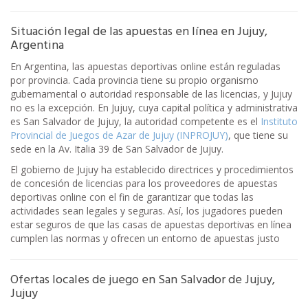
Situación legal de las apuestas en línea en Jujuy,
Argentina
En Argentina, las apuestas deportivas online están reguladas
por provincia. Cada provincia tiene su propio organismo
gubernamental o autoridad responsable de las licencias, y Jujuy
no es la excepción. En Jujuy, cuya capital política y administrativa
es San Salvador de Jujuy, la autoridad competente es el
Instituto
Provincial de Juegos de Azar de Jujuy (INPROJUY)
, que tiene su
sede en la Av. Italia 39 de San Salvador de Jujuy.
El gobierno de Jujuy ha establecido directrices y procedimientos
de concesión de licencias para los proveedores de apuestas
deportivas online con el fin de garantizar que todas las
actividades sean legales y seguras. Así, los jugadores pueden
estar seguros de que las casas de apuestas deportivas en línea
cumplen las normas y ofrecen un entorno de apuestas justo
Ofertas locales de juego en San Salvador de Jujuy,
Jujuy