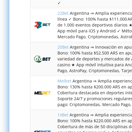
✓
22Bet
Argentina ⇒ Amplia experiencia
línea ✓ Bono: 100% hasta $111.000 AR
de 1.000 eventos deportivos diarios 
App móvil para iOS y Android ✓ Métod
Mercado Pago, Criptomonedas, AstroPa
20Bet
Argentina ⇒ Innovación en apue
Bono: 100% hasta $52.500 ARS en apu
variedad de deportes y mercados de 
casino ★ App móvil intuitiva para A
Pago, AstroPay, Criptomonedas, Tarjet
Melbet
Argentina ⇒ Amplia experienci
Bono: 130% hasta $200.000 ARS en ap
Cobertura destacada en deportes int
Soporte 24/7 y promociones regulares
pago: Criptomonedas, Mercado Pago, 
1xBet
Argentina ⇒ Amplia experiencia
Bono: 100% hasta $220.000 ARS en ap
Cobertura de más de 50 disciplinas de