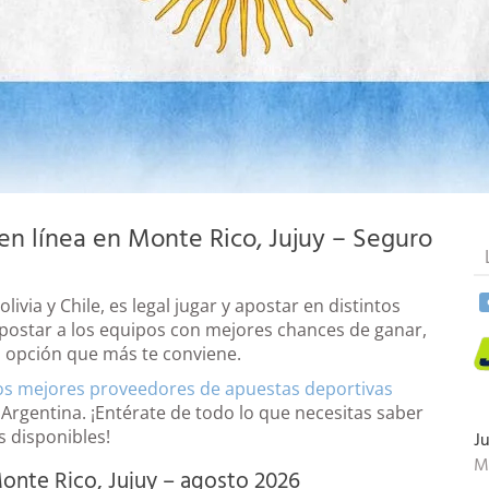
en línea en Monte Rico, Jujuy – Seguro
livia y Chile, es legal jugar y apostar en distintos
 apostar a los equipos con mejores chances de ganar,
la opción que más te conviene.
os mejores proveedores de apuestas deportivas
 Argentina. ¡Entérate de todo lo que necesitas saber
s disponibles!
J
M
onte Rico, Jujuy – agosto 2026