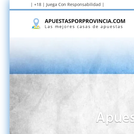
Skip
| +18 | Juega Con Responsabilidad |
to
main
content
Apues