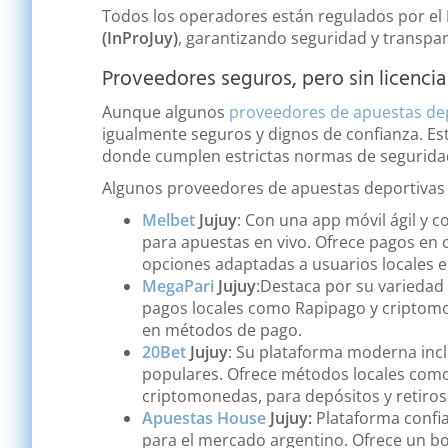
Todos los operadores están regulados por el
(InProJuy)
, garantizando seguridad y transpar
Proveedores seguros, pero sin licenci
Aunque algunos
proveedores de apuestas dep
igualmente seguros y dignos de confianza. Est
donde cumplen estrictas normas de seguridad
Algunos proveedores de apuestas deportivas e
Melbet
Jujuy
: Con una app móvil ágil y 
para apuestas en vivo. Ofrece pagos en
opciones adaptadas a usuarios locales e
MegaPari
Jujuy
:Destaca por su variedad
pagos locales como Rapipago y criptomon
en métodos de pago.
20Bet
Jujuy
: Su plataforma moderna incl
populares. Ofrece métodos locales com
criptomonedas, para depósitos y retiros
Apuestas House
Jujuy:
Plataforma confia
para el mercado argentino. Ofrece un b