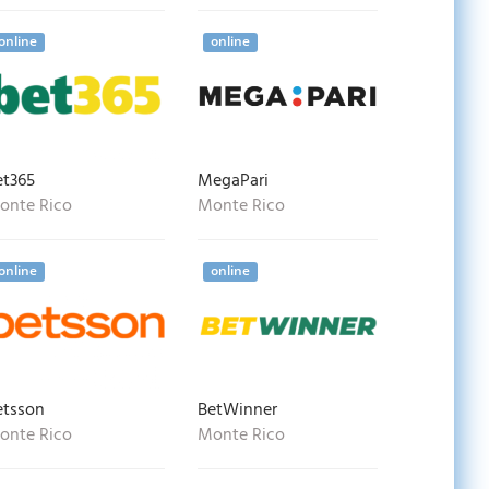
online
online
et365
MegaPari
onte Rico
Monte Rico
online
online
etsson
BetWinner
onte Rico
Monte Rico