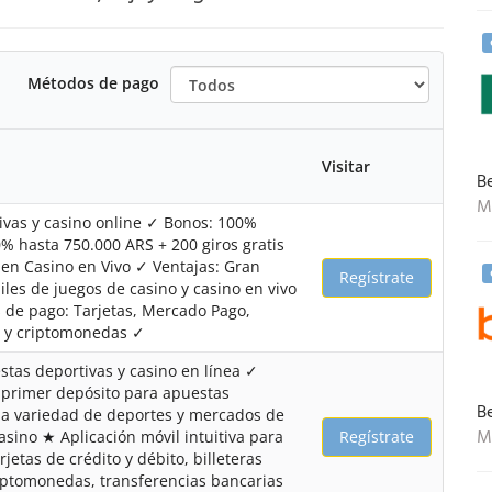
Métodos de pago
Visitar
B
M
vas y casino online ✓ Bonos: 100%
 hasta 750.000 ARS + 200 giros gratis
en Casino en Vivo ✓ Ventajas: Gran
Regístrate
les de juegos de casino y casino en vivo
de pago: Tarjetas, Mercado Pago,
as y criptomonedas ✓
tas deportivas y casino en línea ✓
 primer depósito para apuestas
B
ia variedad de deportes y mercados de
M
sino ★ Aplicación móvil intuitiva para
Regístrate
etas de crédito y débito, billeteras
criptomonedas, transferencias bancarias