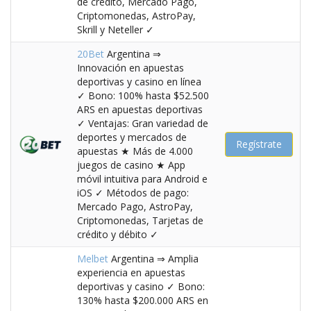
de crédito, Mercado Pago,
Criptomonedas, AstroPay,
Skrill y Neteller ✓
20Bet
Argentina ⇒
Innovación en apuestas
deportivas y casino en línea
✓ Bono: 100% hasta $52.500
ARS en apuestas deportivas
✓ Ventajas: Gran variedad de
deportes y mercados de
Regístrate
apuestas ★ Más de 4.000
juegos de casino ★ App
móvil intuitiva para Android e
iOS ✓ Métodos de pago:
Mercado Pago, AstroPay,
Criptomonedas, Tarjetas de
crédito y débito ✓
Melbet
Argentina ⇒ Amplia
experiencia en apuestas
deportivas y casino ✓ Bono:
130% hasta $200.000 ARS en