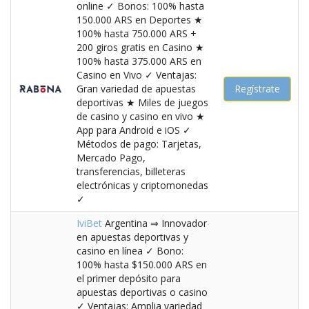
online ✓ Bonos: 100% hasta
150.000 ARS en Deportes ★
100% hasta 750.000 ARS +
200 giros gratis en Casino ★
100% hasta 375.000 ARS en
Casino en Vivo ✓ Ventajas:
Gran variedad de apuestas
Regístrate
deportivas ★ Miles de juegos
de casino y casino en vivo ★
App para Android e iOS ✓
Métodos de pago: Tarjetas,
Mercado Pago,
transferencias, billeteras
electrónicas y criptomonedas
✓
IviBet
Argentina ⇒ Innovador
en apuestas deportivas y
casino en línea ✓ Bono:
100% hasta $150.000 ARS en
el primer depósito para
apuestas deportivas o casino
✓ Ventajas: Amplia variedad