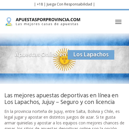
Skip
| +18 | Juega Con Responsabilidad |
to
main
content
Toggl
navig
Apuestas Online en
Los Lapachos
Las mejores apuestas deportivas en línea en
Los Lapachos, Jujuy – Seguro y con licencia
En la provincia norteña de Jujuy, entre Salta, Bolivia y Chile, es
legal jugar y apostar en distintos juegos de azar. Si te gusta
armar quinielas y apostar a los equipos con mejores chances de
ganar, los sitios de apuestas deportivas online son la opción