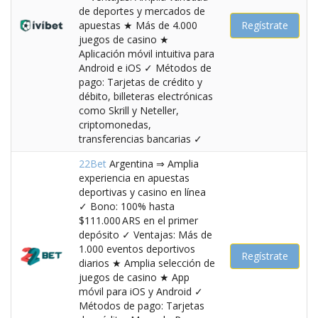
de deportes y mercados de
apuestas ★ Más de 4.000
Regístrate
juegos de casino ★
Aplicación móvil intuitiva para
Android e iOS ✓ Métodos de
pago: Tarjetas de crédito y
débito, billeteras electrónicas
como Skrill y Neteller,
criptomonedas,
transferencias bancarias ✓
22Bet
Argentina ⇒ Amplia
experiencia en apuestas
deportivas y casino en línea
✓ Bono: 100% hasta
$111.000 ARS en el primer
depósito ✓ Ventajas: Más de
1.000 eventos deportivos
Regístrate
diarios ★ Amplia selección de
juegos de casino ★ App
móvil para iOS y Android ✓
Métodos de pago: Tarjetas