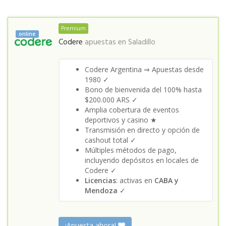
Premium
online
Codere
apuestas en
Saladillo
Codere Argentina ⇒ Apuestas desde
1980 ✓
Bono de bienvenida del 100% hasta
$200.000 ARS ✓
Amplia cobertura de eventos
deportivos y casino ★
Transmisión en directo y opción de
cashout total ✓
Múltiples métodos de pago,
incluyendo depósitos en locales de
Codere ✓
Licencias
: activas en
CABA y
Mendoza
✓
¡Apuesta ahora!