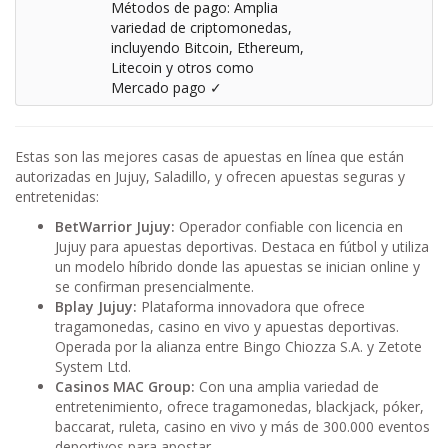
Métodos de pago: Amplia
variedad de criptomonedas,
incluyendo Bitcoin, Ethereum,
Litecoin y otros como
Mercado pago ✓
Estas son las mejores casas de apuestas en línea que están
autorizadas en Jujuy, Saladillo, y ofrecen apuestas seguras y
entretenidas:
BetWarrior Jujuy:
Operador confiable con licencia en
Jujuy para apuestas deportivas. Destaca en fútbol y utiliza
un modelo híbrido donde las apuestas se inician online y
se confirman presencialmente.
Bplay Jujuy:
Plataforma innovadora que ofrece
tragamonedas, casino en vivo y apuestas deportivas.
Operada por la alianza entre Bingo Chiozza S.A. y Zetote
System Ltd.
Casinos MAC Group:
Con una amplia variedad de
entretenimiento, ofrece tragamonedas, blackjack, póker,
baccarat, ruleta, casino en vivo y más de 300.000 eventos
deportivos para apostar.