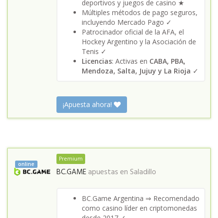
deportivos y juegos de casino ★
Múltiples métodos de pago seguros,
incluyendo Mercado Pago ✓
Patrocinador oficial de la AFA, el
Hockey Argentino y la Asociación de
Tenis ✓
Licencias
: Activas en
CABA, PBA,
Mendoza, Salta, Jujuy y La Rioja
✓
¡Apuesta ahora!
Premium
online
BC.GAME
apuestas en
Saladillo
BC.Game Argentina ⇒ Recomendado
como casino líder en criptomonedas
desde 2017 ✓