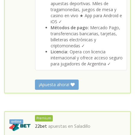
apuestas deportivas. Miles de
tragamonedas, juegos de mesa y
casino en vivo ★ App para Android e
iOS ✓
Métodos de pago:
Mercado Pago,
transferencias bancarias, tarjetas,
billeteras electrónicas y
criptomonedas ✓
Licencia:
Opera con licencia
internacional y ofrece acceso seguro
para jugadores de Argentina ✓
¡Apuesta ahora!
Premium
online
22bet
apuestas en
Saladillo