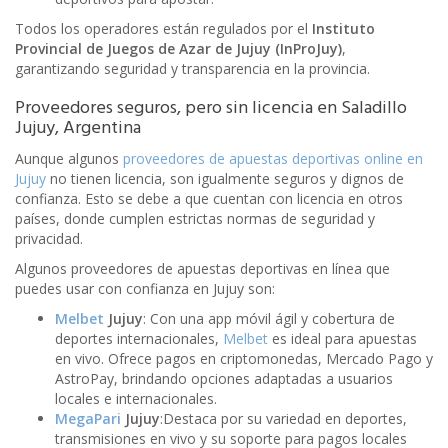
Todos los operadores están regulados por el
Instituto
Provincial de Juegos de Azar de Jujuy (InProJuy)
,
garantizando seguridad y transparencia en la provincia.
Proveedores seguros, pero sin licencia en Saladillo
Jujuy, Argentina
Aunque algunos
proveedores de apuestas deportivas online en
Jujuy
no tienen licencia, son igualmente seguros y dignos de
confianza. Esto se debe a que cuentan con licencia en otros
países, donde cumplen estrictas normas de seguridad y
privacidad.
Algunos proveedores de apuestas deportivas en línea que
puedes usar con confianza en Jujuy son:
Melbet
Jujuy
: Con una app móvil ágil y cobertura de
deportes internacionales,
Melbet
es ideal para apuestas
en vivo. Ofrece pagos en criptomonedas, Mercado Pago y
AstroPay, brindando opciones adaptadas a usuarios
locales e internacionales.
MegaPari
Jujuy
:Destaca por su variedad en deportes,
transmisiones en vivo y su soporte para pagos locales