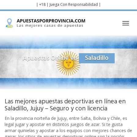
Skip
| +18 | Juega Con Responsabilidad |
to
main
content
Toggl
navig
Apuestas Online en
Saladillo
Las mejores apuestas deportivas en línea en
Saladillo, Jujuy – Seguro y con licencia
En la provincia norteña de Jujuy, entre Salta, Bolivia y Chile, es
legal jugar y apostar en distintos juegos de azar. Si te gusta
armar quinielas y apostar a los equipos con mejores chances de
ganar, los sitios de apuestas deportivas online son la opción