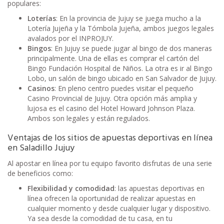
populares:
Loterías
: En la provincia de Jujuy se juega mucho a la
Lotería Jujeña y la Tómbola Jujeña, ambos juegos legales
avalados por el INPROJUY.
Bingos
: En Jujuy se puede jugar al bingo de dos maneras
principalmente. Una de ellas es comprar el cartón del
Bingo Fundación Hospital de Niños. La otra es ir al Bingo
Lobo, un salón de bingo ubicado en San Salvador de Jujuy.
Casinos
: En pleno centro puedes visitar el pequeño
Casino Provincial de Jujuy. Otra opción más amplia y
lujosa es el casino del Hotel Howard Johnson Plaza.
Ambos son legales y están regulados.
Ventajas de los sitios de apuestas deportivas en línea
en Saladillo Jujuy
Al apostar en línea por tu equipo favorito disfrutas de una serie
de beneficios como:
Flexibilidad y comodidad
: las apuestas deportivas en
línea ofrecen la oportunidad de realizar apuestas en
cualquier momento y desde cualquier lugar y dispositivo.
Ya sea desde la comodidad de tu casa, en tu