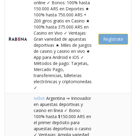
online ✓ Bonos: 100% hasta
150.000 ARS en Deportes ★
100% hasta 750.000 ARS +
200 giros gratis en Casino ★
100% hasta 375.000 ARS en
Casino en Vivo ✓ Ventajas:
Gran variedad de apuestas
Regístrate
deportivas ★ Miles de juegos
de casino y casino en vivo ★
App para Android e iOS ✓
Métodos de pago: Tarjetas,
Mercado Pago,
transferencias, billeteras
electrónicas y criptomonedas
✓
IviBet
Argentina ⇒ Innovador
en apuestas deportivas y
casino en línea ✓ Bono:
100% hasta $150.000 ARS en
el primer depósito para
apuestas deportivas o casino
✓ Ventajas: Amplia variedad