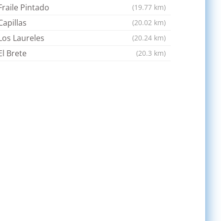
Fraile Pintado
(19.77 km)
Capillas
(20.02 km)
Los Laureles
(20.24 km)
El Brete
(20.3 km)