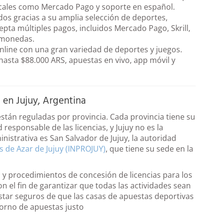
cales como Mercado Pago y soporte en español.
dos gracias a su amplia selección de deportes,
ta múltiples pagos, incluidos Mercado Pago, Skrill,
tomonedas.
nline con una gran variedad de deportes y juegos.
asta $88.000 ARS, apuestas en vivo, app móvil y
a en Jujuy, Argentina
están reguladas por provincia. Cada provincia tiene su
sponsable de las licencias, y Jujuy no es la
ministrativa es San Salvador de Jujuy, la autoridad
os de Azar de Jujuy (INPROJUY)
, que tiene su sede en la
s y procedimientos de concesión de licencias para los
 el fin de garantizar que todas las actividades sean
estar seguros de que las casas de apuestas deportivas
orno de apuestas justo