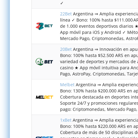
✓
22Bet
Argentina ⇒ Amplia experiencia
línea ✓ Bono: 100% hasta $111.000 AR
de 1.000 eventos deportivos diarios 
App móvil para iOS y Android ✓ Métod
Mercado Pago, Criptomonedas, AstroPa
20Bet
Argentina ⇒ Innovación en apue
Bono: 100% hasta $52.500 ARS en apu
variedad de deportes y mercados de 
casino ★ App móvil intuitiva para A
Pago, AstroPay, Criptomonedas, Tarjet
Melbet
Argentina ⇒ Amplia experienci
Bono: 130% hasta $200.000 ARS en ap
Cobertura destacada en deportes int
Soporte 24/7 y promociones regulares
pago: Criptomonedas, Mercado Pago, 
1xBet
Argentina ⇒ Amplia experiencia
Bono: 100% hasta $220.000 ARS en ap
Cobertura de más de 50 disciplinas de