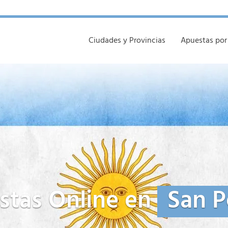
Ciudades y Provincias
Apuestas por
stas Online en
San P