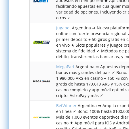
apuestas en tiempo real ★ Aplicación 
facilitando apuestas en cualquier m
Variedad de opciones, incluyendo cr
otros ✓
Jugabet
Argentina ⇒ Nueva plataforma
online con fuerte presencia regional
primer depósito + 50 giros gratis en 
en vivo ★ Slots populares y juegos c
sistema de fidelidad ✓ Métodos de pa
débito, transferencias bancarias, y m
MegaPari
Argentina ⇒ Apuestas deport
bonos más grandes del país ✓ Bono: 
1.980.000 ARS en casino + 150 FS co
gratis de hasta 179.619 ARS y 15% ext
casino completo y app móvil optimiza
cripto, AstroPay y más ✓
BetWinner
Argentina ⇒ Amplia experi
en línea ✓ Bono: 100% hasta $100.000
Más de 1.000 eventos deportivos diar
casino ★ App móvil para iOS y Andro
crédito, Criptomonedas, AstroPay, Skri