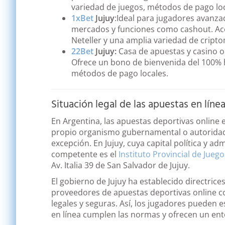
variedad de juegos, métodos de pago lo
1xBet
Jujuy
:Ideal para jugadores avanza
mercados y funciones como cashout. Acep
Neteller y una amplia variedad de crip
22Bet
Jujuy:
Casa de apuestas y casino o
Ofrece un bono de bienvenida del 100% h
métodos de pago locales.
Situación legal de las apuestas en líne
En Argentina, las apuestas deportivas online 
propio organismo gubernamental o autoridad re
excepción. En Jujuy, cuya capital política y ad
competente es el
Instituto Provincial de Jueg
Av. Italia 39 de San Salvador de Jujuy.
El gobierno de Jujuy ha establecido directrice
proveedores de apuestas deportivas online con
legales y seguras. Así, los jugadores pueden 
en línea cumplen las normas y ofrecen un ent