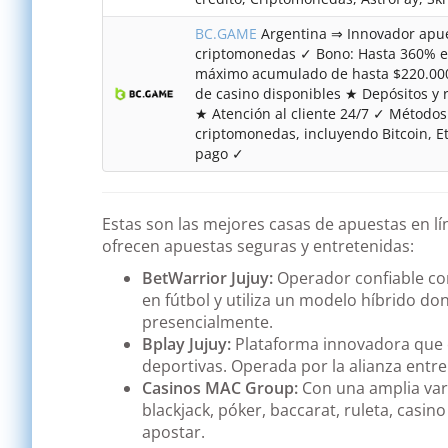
BC.GAME
Argentina ⇒ Innovador apues
criptomonedas ✓ Bono: Hasta 360% en
máximo acumulado de hasta $220.000
de casino disponibles ★ Depósitos y 
★ Atención al cliente 24/7 ✓ Métodos
criptomonedas, incluyendo Bitcoin, E
pago ✓
Estas son las mejores casas de apuestas en lí
ofrecen apuestas seguras y entretenidas:
BetWarrior Jujuy:
Operador confiable con
en fútbol y utiliza un modelo híbrido do
presencialmente.
Bplay Jujuy:
Plataforma innovadora que o
deportivas. Operada por la alianza entre
Casinos MAC Group:
Con una amplia var
blackjack, póker, baccarat, ruleta, casi
apostar.