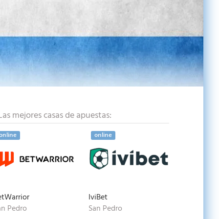
Las mejores casas de apuestas:
online
online
etWarrior
IviBet
an Pedro
San Pedro