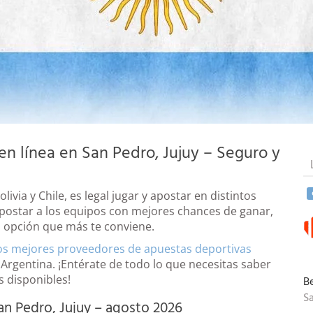
en línea en San Pedro, Jujuy – Seguro y
livia y Chile, es legal jugar y apostar en distintos
 apostar a los equipos con mejores chances de ganar,
la opción que más te conviene.
os mejores proveedores de apuestas deportivas
 Argentina. ¡Entérate de todo lo que necesitas saber
s disponibles!
B
S
an Pedro, Jujuy – agosto 2026