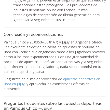
Jujuy, Argentina, pueden estar seguros de que sus datos y
transacciones están protegidos. Los proveedores de
apuestas deportivas online con licencia utilizan
tecnologías de encriptación de última generación para
garantizar la seguridad de sus usuarios.
Conclusión y recomendaciones
Pairique Chico (-23.0353/-66.8167) y Jujuy en Argentina ofrece
una excelente selección de casas de apuestas deportivas en
línea con licencia que enganchan tanto a los jugadores novatos
como a los más experimentados. Con una gran variedad de
opciones de apuestas, bonificaciones atractivas y la seguridad
que ofrecen los entes reguladores, nada se interpondrá en tu
camino a apostar y ganar.
¡Regístrate en el mejor proveedor de
apuestas deportivas en
línea en Jujuy
, y aprovecha las asombrosas ofertas de
bienvenida!
Preguntas frecuentes sobre las apuestas deportivas
en Pairique Chico —Jujuy