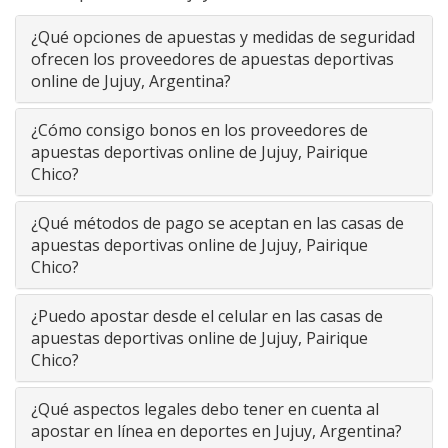
¿Qué opciones de apuestas y medidas de seguridad
ofrecen los proveedores de apuestas deportivas
online de Jujuy, Argentina?
¿Cómo consigo bonos en los proveedores de
apuestas deportivas online de Jujuy, Pairique
Chico?
¿Qué métodos de pago se aceptan en las casas de
apuestas deportivas online de Jujuy, Pairique
Chico?
¿Puedo apostar desde el celular en las casas de
apuestas deportivas online de Jujuy, Pairique
Chico?
¿Qué aspectos legales debo tener en cuenta al
apostar en línea en deportes en Jujuy, Argentina?