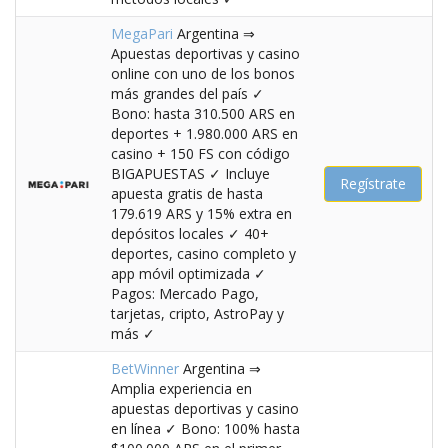
MegaPari
Argentina ⇒
Apuestas deportivas y casino
online con uno de los bonos
más grandes del país ✓
Bono: hasta 310.500 ARS en
deportes + 1.980.000 ARS en
casino + 150 FS con código
BIGAPUESTAS ✓ Incluye
Regístrate
apuesta gratis de hasta
179.619 ARS y 15% extra en
depósitos locales ✓ 40+
deportes, casino completo y
app móvil optimizada ✓
Pagos: Mercado Pago,
tarjetas, cripto, AstroPay y
más ✓
BetWinner
Argentina ⇒
Amplia experiencia en
apuestas deportivas y casino
en línea ✓ Bono: 100% hasta