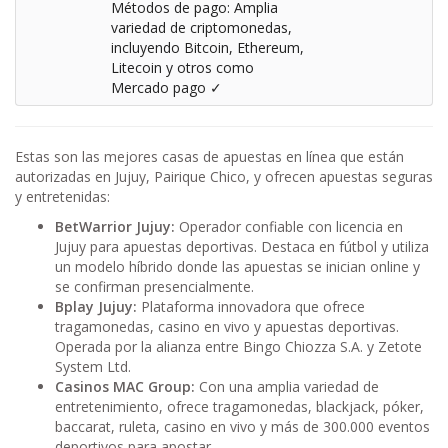
Métodos de pago: Amplia
variedad de criptomonedas,
incluyendo Bitcoin, Ethereum,
Litecoin y otros como
Mercado pago ✓
Estas son las mejores casas de apuestas en línea que están
autorizadas en Jujuy, Pairique Chico, y ofrecen apuestas seguras
y entretenidas:
BetWarrior Jujuy:
Operador confiable con licencia en
Jujuy para apuestas deportivas. Destaca en fútbol y utiliza
un modelo híbrido donde las apuestas se inician online y
se confirman presencialmente.
Bplay Jujuy:
Plataforma innovadora que ofrece
tragamonedas, casino en vivo y apuestas deportivas.
Operada por la alianza entre Bingo Chiozza S.A. y Zetote
System Ltd.
Casinos MAC Group:
Con una amplia variedad de
entretenimiento, ofrece tragamonedas, blackjack, póker,
baccarat, ruleta, casino en vivo y más de 300.000 eventos
deportivos para apostar.