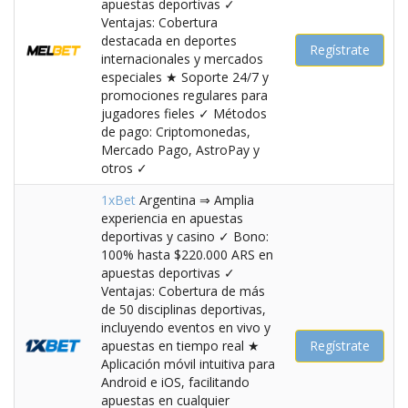
apuestas deportivas ✓
Ventajas: Cobertura
destacada en deportes
Regístrate
internacionales y mercados
especiales ★ Soporte 24/7 y
promociones regulares para
jugadores fieles ✓ Métodos
de pago: Criptomonedas,
Mercado Pago, AstroPay y
otros ✓
1xBet
Argentina ⇒ Amplia
experiencia en apuestas
deportivas y casino ✓ Bono:
100% hasta $220.000 ARS en
apuestas deportivas ✓
Ventajas: Cobertura de más
de 50 disciplinas deportivas,
incluyendo eventos en vivo y
apuestas en tiempo real ★
Regístrate
Aplicación móvil intuitiva para
Android e iOS, facilitando
apuestas en cualquier