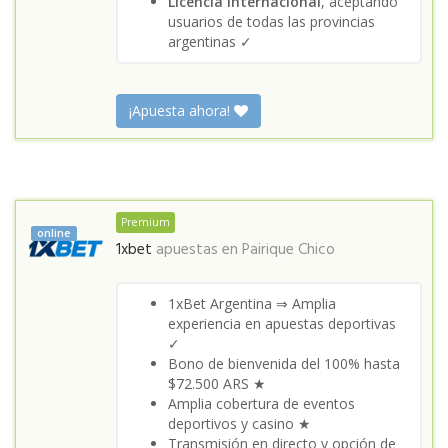
Licencia internacional
, aceptando
usuarios de todas las provincias
argentinas ✓
¡Apuesta ahora!
Premium
online
1xbet
apuestas en
Pairique Chico
1xBet Argentina ⇒ Amplia
experiencia en apuestas deportivas
✓
Bono de bienvenida del 100% hasta
$72.500 ARS ★
Amplia cobertura de eventos
deportivos y casino ★
Transmisión en directo y opción de