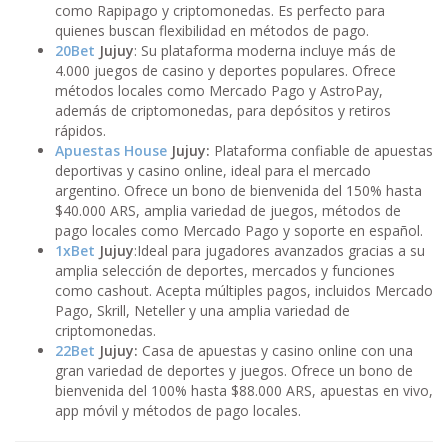
como Rapipago y criptomonedas. Es perfecto para
quienes buscan flexibilidad en métodos de pago.
20Bet
Jujuy
: Su plataforma moderna incluye más de
4.000 juegos de casino y deportes populares. Ofrece
métodos locales como Mercado Pago y AstroPay,
además de criptomonedas, para depósitos y retiros
rápidos.
Apuestas House
Jujuy:
Plataforma confiable de apuestas
deportivas y casino online, ideal para el mercado
argentino. Ofrece un bono de bienvenida del 150% hasta
$40.000 ARS, amplia variedad de juegos, métodos de
pago locales como Mercado Pago y soporte en español.
1xBet
Jujuy
:Ideal para jugadores avanzados gracias a su
amplia selección de deportes, mercados y funciones
como cashout. Acepta múltiples pagos, incluidos Mercado
Pago, Skrill, Neteller y una amplia variedad de
criptomonedas.
22Bet
Jujuy:
Casa de apuestas y casino online con una
gran variedad de deportes y juegos. Ofrece un bono de
bienvenida del 100% hasta $88.000 ARS, apuestas en vivo,
app móvil y métodos de pago locales.