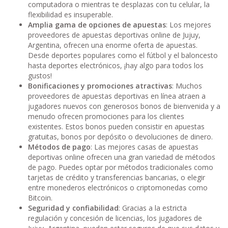
computadora o mientras te desplazas con tu celular, la
flexibilidad es insuperable.
Amplia gama de opciones de apuestas
: Los mejores
proveedores de apuestas deportivas online de Jujuy,
Argentina, ofrecen una enorme oferta de apuestas.
Desde deportes populares como el fútbol y el baloncesto
hasta deportes electrónicos, ¡hay algo para todos los
gustos!
Bonificaciones y promociones atractivas
: Muchos
proveedores de apuestas deportivas en línea atraen a
jugadores nuevos con generosos bonos de bienvenida y a
menudo ofrecen promociones para los clientes
existentes. Estos bonos pueden consistir en apuestas
gratuitas, bonos por depósito o devoluciones de dinero.
Métodos de pago
: Las mejores casas de apuestas
deportivas online ofrecen una gran variedad de métodos
de pago. Puedes optar por métodos tradicionales como
tarjetas de crédito y transferencias bancarias, o elegir
entre monederos electrónicos o criptomonedas como
Bitcoin.
Seguridad y confiabilidad
: Gracias a la estricta
regulación y concesión de licencias, los jugadores de