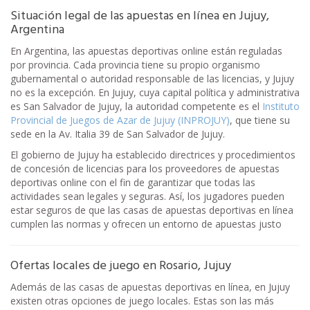
Situación legal de las apuestas en línea en Jujuy,
Argentina
En Argentina, las apuestas deportivas online están reguladas
por provincia. Cada provincia tiene su propio organismo
gubernamental o autoridad responsable de las licencias, y Jujuy
no es la excepción. En Jujuy, cuya capital política y administrativa
es San Salvador de Jujuy, la autoridad competente es el
Instituto
Provincial de Juegos de Azar de Jujuy (INPROJUY)
, que tiene su
sede en la Av. Italia 39 de San Salvador de Jujuy.
El gobierno de Jujuy ha establecido directrices y procedimientos
de concesión de licencias para los proveedores de apuestas
deportivas online con el fin de garantizar que todas las
actividades sean legales y seguras. Así, los jugadores pueden
estar seguros de que las casas de apuestas deportivas en línea
cumplen las normas y ofrecen un entorno de apuestas justo
Ofertas locales de juego en Rosario, Jujuy
Además de las casas de apuestas deportivas en línea, en Jujuy
existen otras opciones de juego locales. Estas son las más