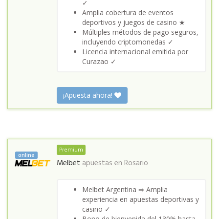
✓
Amplia cobertura de eventos
deportivos y juegos de casino ★
Múltiples métodos de pago seguros,
incluyendo criptomonedas ✓
Licencia internacional emitida por
Curazao ✓
¡Apuesta ahora!
Premium
online
Melbet
apuestas en
Rosario
Melbet Argentina ⇒ Amplia
experiencia en apuestas deportivas y
casino ✓
Bono de bienvenida del 130% hasta