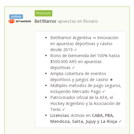
Premium
online
BetWarrior
apuestas en
Rosario
BetWarrior Argentina ⇒ Innovación
en apuestas deportivas y casino
desde 2019 ✓
Bono de bienvenida del 100% hasta
$500.000 ARS en apuestas
deportivas ✓
Amplia cobertura de eventos
deportivos y juegos de casino ★
Múltiples métodos de pago seguros,
incluyendo Mercado Pago ✓
Patrocinador oficial de la AFA, el
Hockey Argentino y la Asociación de
Tenis ✓
Licencias
: Activas en
CABA, PBA,
Mendoza, Salta, Jujuy y La Rioja
✓