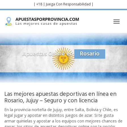
Skip
| +18 | Juega Con Responsabilidad |
to
main
content
Toggl
navig
Apuestas Online en
Rosario
Las mejores apuestas deportivas en línea en
Rosario, Jujuy – Seguro y con licencia
En la provincia norteña de Jujuy, entre Salta, Bolivia y Chile, es
legal jugar y apostar en distintos juegos de azar. Si te gusta
armar quinielas y apostar a los equipos con mejores chances de
ganar, los sitios de apuestas deportivas online son la opción