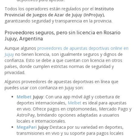
Todos los operadores están regulados por el
Instituto
Provincial de Juegos de Azar de Jujuy (InProJuy)
,
garantizando seguridad y transparencia en la provincia.
Proveedores seguros, pero sin licencia en Rosario
Jujuy, Argentina
Aunque algunos
proveedores de apuestas deportivas online en
Jujuy
no tienen licencia, son igualmente seguros y dignos de
confianza. Esto se debe a que cuentan con licencia en otros
países, donde cumplen estrictas normas de seguridad y
privacidad.
Algunos proveedores de apuestas deportivas en línea que
puedes usar con confianza en Jujuy son:
Melbet
Jujuy
: Con una app móvil ágil y cobertura de
deportes internacionales,
Melbet
es ideal para apuestas
en vivo. Ofrece pagos en criptomonedas, Mercado Pago y
AstroPay, brindando opciones adaptadas a usuarios
locales e internacionales.
MegaPari
Jujuy
:Destaca por su variedad en deportes,
transmisiones en vivo y su soporte para pagos locales