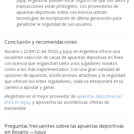
Jujuy, Argentina, pueden estar seguros de que sus datos y
transacciones están protegidos. Los proveedores de
apuestas deportivas online con licencia utilizan
tecnologías de encriptación de última generación para
garantizar la seguridad de sus usuarios.
Conclusión y recomendaciones
Rosario (-22.8412/-66.7032) y Jujuy en Argentina ofrece una
excelente selección de casas de apuestas deportivas en línea
con licencia que enganchan tanto a los jugadores novatos
como a los más experimentados. Con una gran variedad de
opciones de apuestas, bonificaciones atractivas y la seguridad
que ofrecen los entes reguladores, nada se interpondrá en tu
camino a apostar y ganar.
¡Regístrate en el mejor proveedor de
apuestas deportivas en
línea en Jujuy
, y aprovecha las asombrosas ofertas de
bienvenida!
Preguntas frecuentes sobre las apuestas deportivas
en Rosario —Jujuy