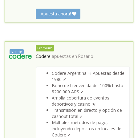
¡Apuesta ahora!
Premium
online
Codere
apuestas en
Rosario
Codere Argentina ⇒ Apuestas desde
1980 ✓
Bono de bienvenida del 100% hasta
$200.000 ARS ✓
Amplia cobertura de eventos
deportivos y casino ★
Transmisión en directo y opción de
cashout total ✓
Múltiples métodos de pago,
incluyendo depósitos en locales de
Codere ✓