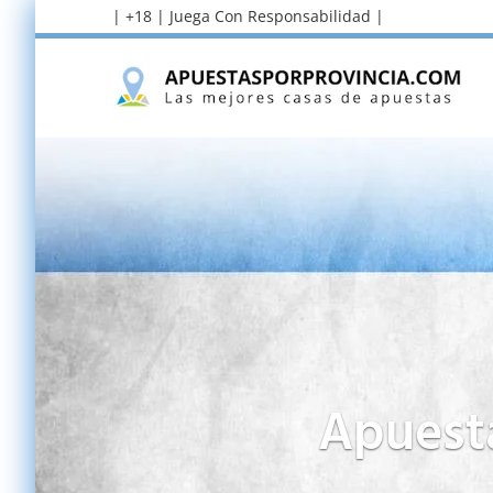
Skip
| +18 | Juega Con Responsabilidad |
to
main
content
Apuest