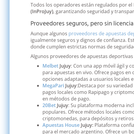
Todos los operadores están regulados por el
(InProJuy)
, garantizando seguridad y transpar
Proveedores seguros, pero sin licencia
Aunque algunos
proveedores de apuestas dep
igualmente seguros y dignos de confianza. Est
donde cumplen estrictas normas de seguridad
Algunos proveedores de apuestas deportivas e
Melbet
Jujuy
: Con una app móvil ágil y 
para apuestas en vivo. Ofrece pagos en
opciones adaptadas a usuarios locales e
MegaPari
Jujuy
:Destaca por su variedad
pagos locales como Rapipago y criptomon
en métodos de pago.
20Bet
Jujuy
: Su plataforma moderna incl
populares. Ofrece métodos locales com
criptomonedas, para depósitos y retiros
Apuestas House
Jujuy:
Plataforma confia
para el mercado argentino. Ofrece un b