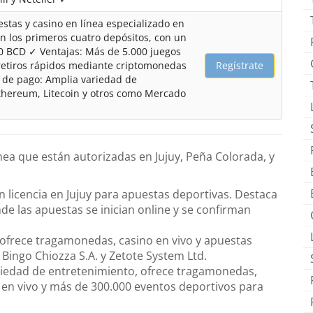
tas y casino en línea especializado en
 los primeros cuatro depósitos, con un
 BCD ✓ Ventajas: Más de 5.000 juegos
retiros rápidos mediante criptomonedas
Regístrate
 de pago: Amplia variedad de
thereum, Litecoin y otros como Mercado
nea que están autorizadas en Jujuy, Peña Colorada, y
 licencia en Jujuy para apuestas deportivas. Destaca
nde las apuestas se inician online y se confirman
frece tragamonedas, casino en vivo y apuestas
 Bingo Chiozza S.A. y Zetote System Ltd.
iedad de entretenimiento, ofrece tragamonedas,
no en vivo y más de 300.000 eventos deportivos para