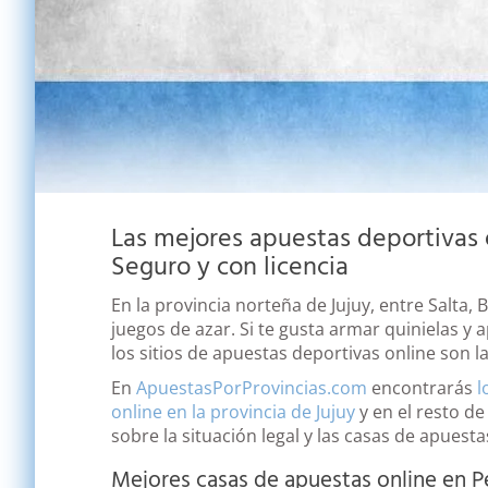
Las mejores apuestas deportivas 
Seguro y con licencia
En la provincia norteña de Jujuy, entre Salta, Bo
juegos de azar. Si te gusta armar quinielas y
los sitios de apuestas deportivas online son 
En
ApuestasPorProvincias.com
encontrarás
l
online en la provincia de Jujuy
y en el resto de
sobre la situación legal y las casas de apuesta
Mejores casas de apuestas online en P