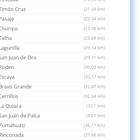
Timón Cruz
(21.69 km)
Pasaje
(22.04 km)
Churqui
(23.98 km)
Tafna
(25.68 km)
Lagunilla
(29.14 km)
San Juan de Oro
(29.71 km)
Rodeo
(30.03 km)
Escaya
(30.57 km)
Bravo Grande
(32.87 km)
Cerrillos
(32.94 km)
La Quiaca
(33.1 km)
San Juan de Palca
(33.7 km)
Pumahuasi
(36.11 km)
Rinconada
(37.88 km)