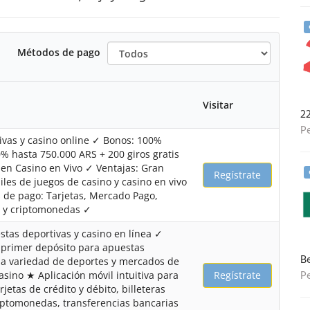
Métodos de pago
Visitar
2
P
vas y casino online ✓ Bonos: 100%
 hasta 750.000 ARS + 200 giros gratis
en Casino en Vivo ✓ Ventajas: Gran
Regístrate
les de juegos de casino y casino en vivo
de pago: Tarjetas, Mercado Pago,
as y criptomonedas ✓
tas deportivas y casino en línea ✓
 primer depósito para apuestas
B
ia variedad de deportes y mercados de
P
sino ★ Aplicación móvil intuitiva para
Regístrate
etas de crédito y débito, billeteras
criptomonedas, transferencias bancarias