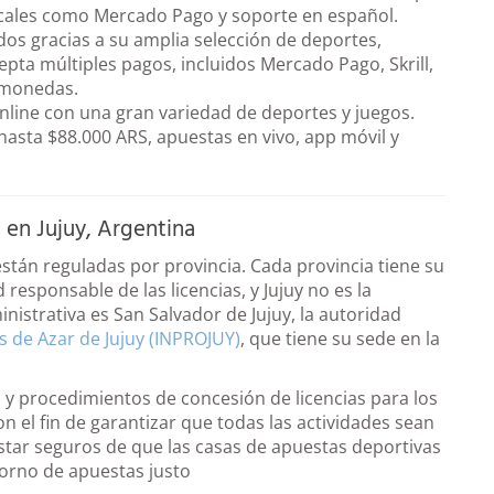
cales como Mercado Pago y soporte en español.
dos gracias a su amplia selección de deportes,
ta múltiples pagos, incluidos Mercado Pago, Skrill,
tomonedas.
nline con una gran variedad de deportes y juegos.
asta $88.000 ARS, apuestas en vivo, app móvil y
a en Jujuy, Argentina
están reguladas por provincia. Cada provincia tiene su
sponsable de las licencias, y Jujuy no es la
ministrativa es San Salvador de Jujuy, la autoridad
os de Azar de Jujuy (INPROJUY)
, que tiene su sede en la
s y procedimientos de concesión de licencias para los
 el fin de garantizar que todas las actividades sean
estar seguros de que las casas de apuestas deportivas
orno de apuestas justo