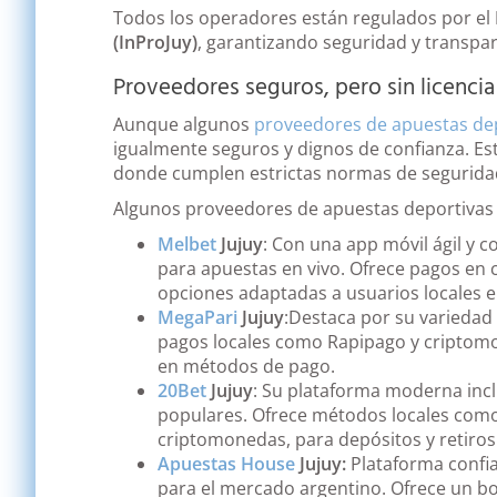
Todos los operadores están regulados por el
(InProJuy)
, garantizando seguridad y transpar
Proveedores seguros, pero sin licencia
Aunque algunos
proveedores de apuestas dep
igualmente seguros y dignos de confianza. Est
donde cumplen estrictas normas de seguridad
Algunos proveedores de apuestas deportivas e
Melbet
Jujuy
: Con una app móvil ágil y 
para apuestas en vivo. Ofrece pagos en
opciones adaptadas a usuarios locales e
MegaPari
Jujuy
:Destaca por su variedad
pagos locales como Rapipago y criptomon
en métodos de pago.
20Bet
Jujuy
: Su plataforma moderna incl
populares. Ofrece métodos locales com
criptomonedas, para depósitos y retiros
Apuestas House
Jujuy:
Plataforma confia
para el mercado argentino. Ofrece un b