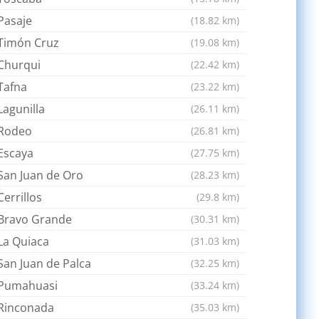
Pasaje
(18.82 km)
Timón Cruz
(19.08 km)
Churqui
(22.42 km)
Tafna
(23.22 km)
Lagunilla
(26.11 km)
Rodeo
(26.81 km)
Escaya
(27.75 km)
San Juan de Oro
(28.23 km)
Cerrillos
(29.8 km)
Bravo Grande
(30.31 km)
La Quiaca
(31.03 km)
San Juan de Palca
(32.25 km)
Pumahuasi
(33.24 km)
Rinconada
(35.03 km)