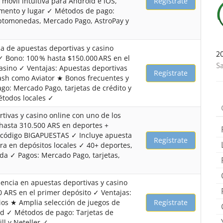
móvil intuitiva para Android e iOS,
Regístrate
omento y lugar ✓ Métodos de pago:
iptomonedas, Mercado Pago, AstroPay y
 de apuestas deportivas y casino
2
 ✓ Bono: 100 % hasta $150.000 ARS en el
S
casino ✓ Ventajas: Apuestas deportivas
Regístrate
rash como Aviator ★ Bonos frecuentes y
go: Mercado Pago, tarjetas de crédito y
étodos locales ✓
ivas y casino online con uno de los
hasta 310.500 ARS en deportes +
n código BIGAPUESTAS ✓ Incluye apuesta
Regístrate
ra en depósitos locales ✓ 40+ deportes,
da ✓ Pagos: Mercado Pago, tarjetas,
encia en apuestas deportivas y casino
 ARS en el primer depósito ✓ Ventajas:
ios ★ Amplia selección de juegos de
Regístrate
id ✓ Métodos de pago: Tarjetas de
ll y Neteller ✓