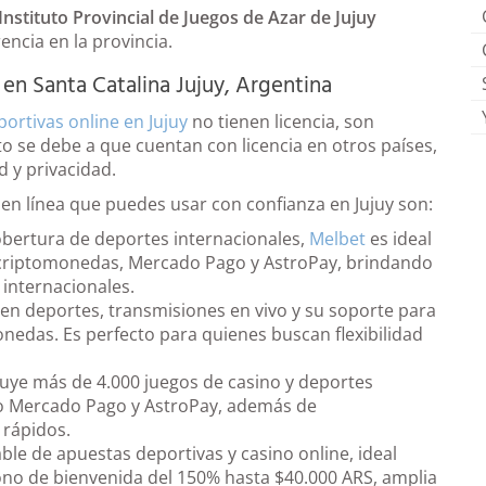
Instituto Provincial de Juegos de Azar de Jujuy
encia en la provincia.
 en Santa Catalina Jujuy, Argentina
ortivas online en Jujuy
no tienen licencia, son
o se debe a que cuentan con licencia en otros países,
 y privacidad.
n línea que puedes usar con confianza en Jujuy son:
cobertura de deportes internacionales,
Melbet
es ideal
 criptomonedas, Mercado Pago y AstroPay, brindando
 internacionales.
 en deportes, transmisiones en vivo y su soporte para
edas. Es perfecto para quienes buscan flexibilidad
uye más de 4.000 juegos de casino y deportes
o Mercado Pago y AstroPay, además de
 rápidos.
ble de apuestas deportivas y casino online, ideal
ono de bienvenida del 150% hasta $40.000 ARS, amplia