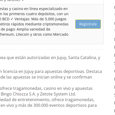
tas y casino en línea especializado en
 los primeros cuatro depósitos, con un
 BCD ✓ Ventajas: Más de 5.000 juegos
retiros rápidos mediante criptomonedas
Regístrate
 de pago: Amplia variedad de
thereum, Litecoin y otros como Mercado
ea que están autorizadas en Jujuy, Santa Catalina, y
 licencia en Jujuy para apuestas deportivas. Destaca
nde las apuestas se inician online y se confirman
frece tragamonedas, casino en vivo y apuestas
 Bingo Chiozza S.A. y Zetote System Ltd.
iedad de entretenimiento, ofrece tragamonedas,
no en vivo y más de 300.000 eventos deportivos para