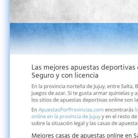
Las mejores apuestas deportivas e
Seguro y con licencia
En la provincia norteña de Jujuy, entre Salta, Bo
juegos de azar. Si te gusta armar quinielas y
los sitios de apuestas deportivas online son 
En
ApuestasPorProvincias.com
encontrarás
l
online en la provincia de Jujuy
y en el resto de
sobre la situación legal y las casas de apuesta
Mejores casas de apuestas online en Sa