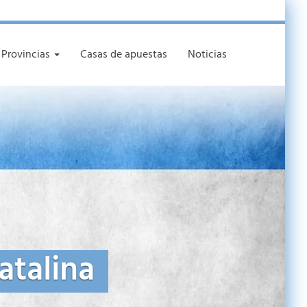
 Provincias
Casas de apuestas
Noticias
atalina