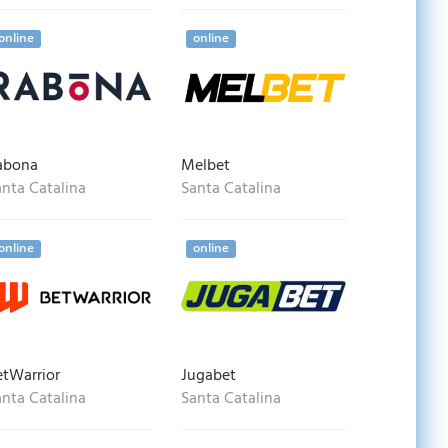
online
online
abona
Melbet
anta Catalina
Santa Catalina
online
online
etWarrior
Jugabet
anta Catalina
Santa Catalina