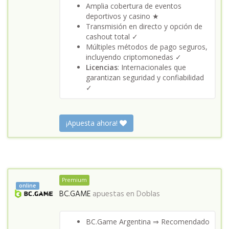
Amplia cobertura de eventos
deportivos y casino ★
Transmisión en directo y opción de
cashout total ✓
Múltiples métodos de pago seguros,
incluyendo criptomonedas ✓
Licencias
: Internacionales que
garantizan seguridad y confiabilidad
✓
¡Apuesta ahora!
Premium
online
BC.GAME
apuestas en
Doblas
BC.Game Argentina ⇒ Recomendado