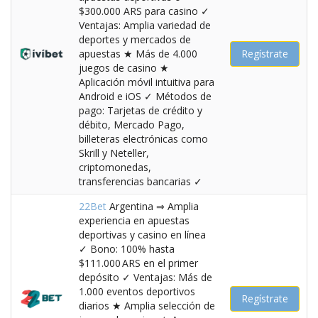
$300.000 ARS para casino ✓
Ventajas: Amplia variedad de
deportes y mercados de
apuestas ★ Más de 4.000
Regístrate
juegos de casino ★
Aplicación móvil intuitiva para
Android e iOS ✓ Métodos de
pago: Tarjetas de crédito y
débito, Mercado Pago,
billeteras electrónicas como
Skrill y Neteller,
criptomonedas,
transferencias bancarias ✓
22Bet
Argentina ⇒ Amplia
experiencia en apuestas
deportivas y casino en línea
✓ Bono: 100% hasta
$111.000 ARS en el primer
depósito ✓ Ventajas: Más de
1.000 eventos deportivos
Regístrate
diarios ★ Amplia selección de