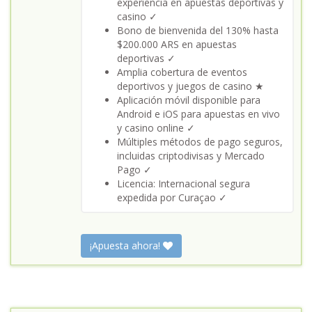
experiencia en apuestas deportivas y
casino ✓
Bono de bienvenida del 130% hasta
$200.000 ARS en apuestas
deportivas ✓
Amplia cobertura de eventos
deportivos y juegos de casino ★
Aplicación móvil disponible para
Android e iOS para apuestas en vivo
y casino online ✓
Múltiples métodos de pago seguros,
incluidas criptodivisas y Mercado
Pago ✓
Licencia: Internacional segura
expedida por Curaçao ✓
¡Apuesta ahora!