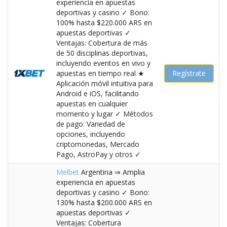
experiencia en apuestas
deportivas y casino ✓ Bono:
100% hasta $220.000 ARS en
apuestas deportivas ✓
Ventajas: Cobertura de más
de 50 disciplinas deportivas,
incluyendo eventos en vivo y
apuestas en tiempo real ★
Regístrate
Aplicación móvil intuitiva para
Android e iOS, facilitando
apuestas en cualquier
momento y lugar ✓ Métodos
de pago: Variedad de
opciones, incluyendo
criptomonedas, Mercado
Pago, AstroPay y otros ✓
Melbet
Argentina ⇒ Amplia
experiencia en apuestas
deportivas y casino ✓ Bono:
130% hasta $200.000 ARS en
apuestas deportivas ✓
Ventajas: Cobertura