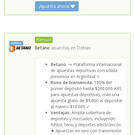
¡Apuesta ahora!
Premium
online
Betano
apuestas en
Doblas
Betano
⇒ Plataforma internacional
de apuestas deportivas con sólida
presencia en Argentina ✓
Bono de bienvenida
: 100% del
primer depósito hasta $200.000 ARS
para apuestas deportivas, más una
apuesta gratis de $5.000 al depositar
al menos $10.000 ✓
Ventajas
: Amplia cobertura de
deportes y mercados, incluyendo
fútbol, tenis y deportes electrónicos
★ Apuestas en vivo con transmisión