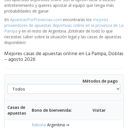
entretenimiento y quieres apostar al equipo que tenga más
probabilidades de ganar.
En
ApuestasPorProvincias.com
encontrarás los
mejores
proveedores de apuestas deportivas online en la provincia de La
Pampa
y en el resto de Argentina. ¡Entérate de todo lo que
necesitas saber sobre la situación legal y las casas de apuestas
disponibles!
Mejores casas de apuestas online en La Pampa, Doblas
– agosto 2026
Métodos de pago
Casas de
Bono de bienvenida:
Visitar
apuestas
Rabona
Argentina ⇒