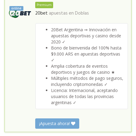
Premium
online
20bet
apuestas en
Doblas
20Bet Argentina ⇒ Innovación en
apuestas deportivas y casino desde
2020 ✓
Bono de bienvenida del 100% hasta
$9.000 ARS en apuestas deportivas
✓
Amplia cobertura de eventos
deportivos y juegos de casino ★
Múltiples métodos de pago seguros,
incluyendo criptomonedas ✓
Licencia: Internacional, aceptando
usuarios de todas las provincias
argentinas ✓
¡Apuesta ahora!