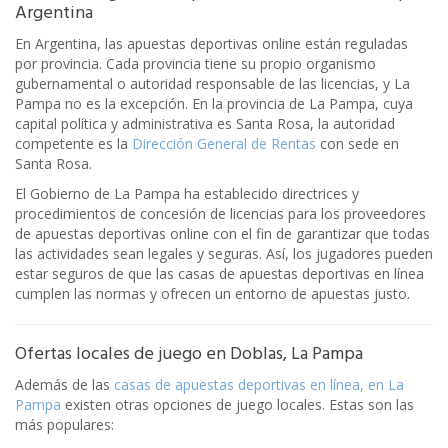
Argentina
En Argentina, las apuestas deportivas online están reguladas
por provincia. Cada provincia tiene su propio organismo
gubernamental o autoridad responsable de las licencias, y La
Pampa no es la excepción. En la provincia de La Pampa, cuya
capital política y administrativa es Santa Rosa, la autoridad
competente es la
Dirección General de Rentas
con sede en
Santa Rosa.
El Gobierno de La Pampa ha establecido directrices y
procedimientos de concesión de licencias para los proveedores
de apuestas deportivas online con el fin de garantizar que todas
las actividades sean legales y seguras. Así, los jugadores pueden
estar seguros de que las casas de apuestas deportivas en línea
cumplen las normas y ofrecen un entorno de apuestas justo.
Ofertas locales de juego en Doblas, La Pampa
Además de las
casas de apuestas deportivas en línea, en La
Pampa
existen otras opciones de juego locales. Estas son las
más populares: