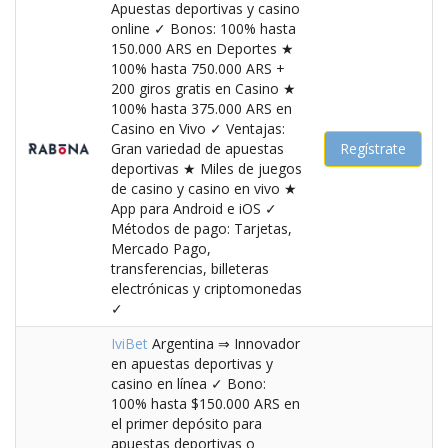
Apuestas deportivas y casino
online ✓ Bonos: 100% hasta
150.000 ARS en Deportes ★
100% hasta 750.000 ARS +
200 giros gratis en Casino ★
100% hasta 375.000 ARS en
Casino en Vivo ✓ Ventajas:
Gran variedad de apuestas
Regístrate
deportivas ★ Miles de juegos
de casino y casino en vivo ★
App para Android e iOS ✓
Métodos de pago: Tarjetas,
Mercado Pago,
transferencias, billeteras
electrónicas y criptomonedas
✓
IviBet
Argentina ⇒ Innovador
en apuestas deportivas y
casino en línea ✓ Bono:
100% hasta $150.000 ARS en
el primer depósito para
apuestas deportivas o