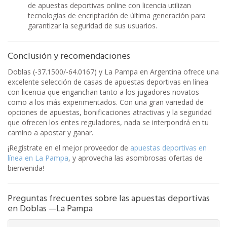
de apuestas deportivas online con licencia utilizan
tecnologías de encriptación de última generación para
garantizar la seguridad de sus usuarios.
Conclusión y recomendaciones
Doblas (-37.1500/-64.0167) y La Pampa en Argentina ofrece una
excelente selección de casas de apuestas deportivas en línea
con licencia que enganchan tanto a los jugadores novatos
como a los más experimentados. Con una gran variedad de
opciones de apuestas, bonificaciones atractivas y la seguridad
que ofrecen los entes reguladores, nada se interpondrá en tu
camino a apostar y ganar.
¡Regístrate en el mejor proveedor de
apuestas deportivas en
línea en La Pampa
, y aprovecha las asombrosas ofertas de
bienvenida!
Preguntas frecuentes sobre las apuestas deportivas
en Doblas —La Pampa