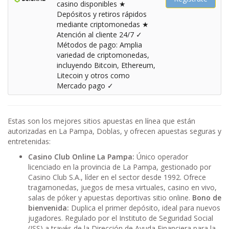
casino disponibles ★
Depósitos y retiros rápidos
mediante criptomonedas ★
Atención al cliente 24/7 ✓
Métodos de pago: Amplia
variedad de criptomonedas,
incluyendo Bitcoin, Ethereum,
Litecoin y otros como
Mercado pago ✓
Estas son los mejores sitios apuestas en línea que están
autorizadas en La Pampa, Doblas, y ofrecen apuestas seguras y
entretenidas:
Casino Club Online La Pampa:
Único operador
licenciado en la provincia de La Pampa, gestionado por
Casino Club S.A., líder en el sector desde 1992. Ofrece
tragamonedas, juegos de mesa virtuales, casino en vivo,
salas de póker y apuestas deportivas sitio online.
Bono de
bienvenida:
Duplica el primer depósito, ideal para nuevos
jugadores. Regulado por el Instituto de Seguridad Social
(ISS) a través de la Dirección de Ayuda Financiera para la