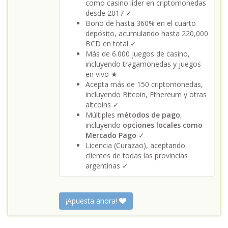
como casino líder en criptomonedas
desde 2017 ✓
Bono de hasta 360% en el cuarto
depósito, acumulando hasta 220,000
BCD en total ✓
Más de 6.000 juegos de casino,
incluyendo tragamonedas y juegos
en vivo ★
Acepta más de 150 criptomonedas,
incluyendo Bitcoin, Ethereum y otras
altcoins ✓
Múltiples
métodos de pago
,
incluyendo
opciones locales como
Mercado Pago
✓
Licencia (Curazao), aceptando
clientes de todas las provincias
argentinas ✓
¡Apuesta ahora!