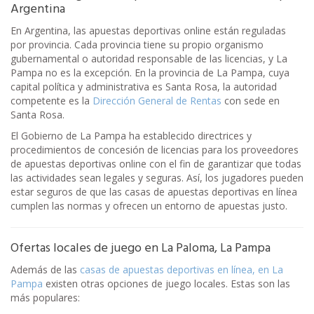
Argentina
En Argentina, las apuestas deportivas online están reguladas
por provincia. Cada provincia tiene su propio organismo
gubernamental o autoridad responsable de las licencias, y La
Pampa no es la excepción. En la provincia de La Pampa, cuya
capital política y administrativa es Santa Rosa, la autoridad
competente es la
Dirección General de Rentas
con sede en
Santa Rosa.
El Gobierno de La Pampa ha establecido directrices y
procedimientos de concesión de licencias para los proveedores
de apuestas deportivas online con el fin de garantizar que todas
las actividades sean legales y seguras. Así, los jugadores pueden
estar seguros de que las casas de apuestas deportivas en línea
cumplen las normas y ofrecen un entorno de apuestas justo.
Ofertas locales de juego en La Paloma, La Pampa
Además de las
casas de apuestas deportivas en línea, en La
Pampa
existen otras opciones de juego locales. Estas son las
más populares: