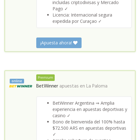
incluidas criptodivisas y Mercado
Pago ✓
Licencia: Internacional segura
expedida por Curaçao ✓
¡Apuesta ahora!
Premium
online
BetWinner
apuestas en
La Paloma
BetWinner Argentina ⇒ Amplia
experiencia en apuestas deportivas y
casino ✓
Bono de bienvenida del 100% hasta
$72.500 ARS en apuestas deportivas
✓