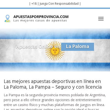
Skip
| +18 | Juega Con Responsabilidad |
to
main
content
Toggl
navig
Apuestas Online en
La Paloma
Las mejores apuestas deportivas en línea en
La Paloma, La Pampa – Seguro y con licencia
La Pampa es la segunda provincia menos poblada de Argentina,
pero pese a ello ofrece grandes opciones de entretenimiento
entre un casino físico y muchas plataformas de juegos en línea.
Las apuestas deportivas online son la opción ideal si buscas