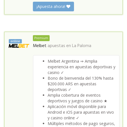
¡Apuesta ahora!
Premium
online
Melbet
apuestas en
La Paloma
Melbet Argentina ⇒ Amplia
experiencia en apuestas deportivas y
casino ✓
Bono de bienvenida del 130% hasta
$200.000 ARS en apuestas
deportivas ✓
Amplia cobertura de eventos
deportivos y juegos de casino ★
Aplicación móvil disponible para
Android e iOS para apuestas en vivo
y casino online ✓
Múltiples métodos de pago seguros,