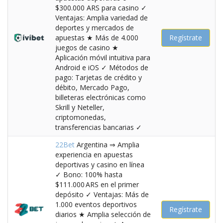
$300.000 ARS para casino ✓
Ventajas: Amplia variedad de
deportes y mercados de
apuestas ★ Más de 4.000
Regístrate
juegos de casino ★
Aplicación móvil intuitiva para
Android e iOS ✓ Métodos de
pago: Tarjetas de crédito y
débito, Mercado Pago,
billeteras electrónicas como
Skrill y Neteller,
criptomonedas,
transferencias bancarias ✓
22Bet
Argentina ⇒ Amplia
experiencia en apuestas
deportivas y casino en línea
✓ Bono: 100% hasta
$111.000 ARS en el primer
depósito ✓ Ventajas: Más de
1.000 eventos deportivos
Regístrate
diarios ★ Amplia selección de