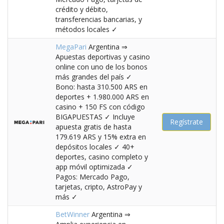
crédito y débito,
transferencias bancarias, y
métodos locales ✓
MegaPari
Argentina ⇒
Apuestas deportivas y casino
online con uno de los bonos
más grandes del país ✓
Bono: hasta 310.500 ARS en
deportes + 1.980.000 ARS en
casino + 150 FS con código
BIGAPUESTAS ✓ Incluye
Regístrate
apuesta gratis de hasta
179.619 ARS y 15% extra en
depósitos locales ✓ 40+
deportes, casino completo y
app móvil optimizada ✓
Pagos: Mercado Pago,
tarjetas, cripto, AstroPay y
más ✓
BetWinner
Argentina ⇒