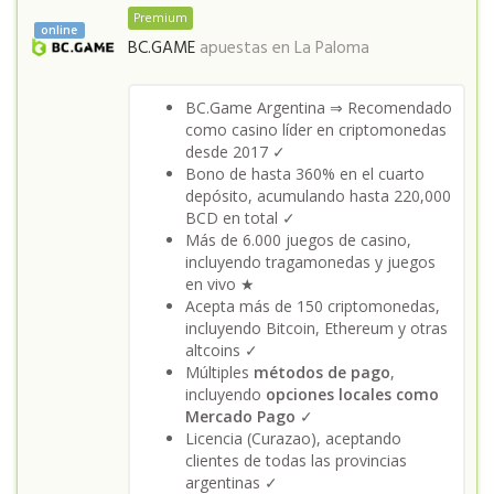
Premium
online
BC.GAME
apuestas en
La Paloma
BC.Game Argentina ⇒ Recomendado
como casino líder en criptomonedas
desde 2017 ✓
Bono de hasta 360% en el cuarto
depósito, acumulando hasta 220,000
BCD en total ✓
Más de 6.000 juegos de casino,
incluyendo tragamonedas y juegos
en vivo ★
Acepta más de 150 criptomonedas,
incluyendo Bitcoin, Ethereum y otras
altcoins ✓
Múltiples
métodos de pago
,
incluyendo
opciones locales como
Mercado Pago
✓
Licencia (Curazao), aceptando
clientes de todas las provincias
argentinas ✓