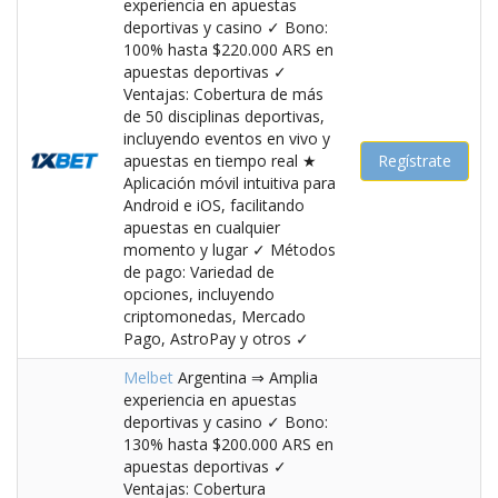
experiencia en apuestas
deportivas y casino ✓ Bono:
100% hasta $220.000 ARS en
apuestas deportivas ✓
Ventajas: Cobertura de más
de 50 disciplinas deportivas,
incluyendo eventos en vivo y
apuestas en tiempo real ★
Regístrate
Aplicación móvil intuitiva para
Android e iOS, facilitando
apuestas en cualquier
momento y lugar ✓ Métodos
de pago: Variedad de
opciones, incluyendo
criptomonedas, Mercado
Pago, AstroPay y otros ✓
Melbet
Argentina ⇒ Amplia
experiencia en apuestas
deportivas y casino ✓ Bono:
130% hasta $200.000 ARS en
apuestas deportivas ✓
Ventajas: Cobertura