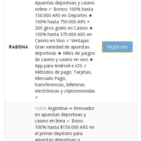
Apuestas deportivas y casino
online ✓ Bonos: 100% hasta
150.000 ARS en Deportes ★
100% hasta 750.000 ARS +
200 giros gratis en Casino ★
100% hasta 375.000 ARS en
Casino en Vivo ✓ Ventajas:
Gran variedad de apuestas
Regístrate
deportivas ★ Miles de juegos
de casino y casino en vivo ★
App para Android e iOS ✓
Métodos de pago: Tarjetas,
Mercado Pago,
transferencias, billeteras
electrónicas y criptomonedas
✓
IviBet
Argentina ⇒ Innovador
en apuestas deportivas y
casino en línea ✓ Bono:
100% hasta $150.000 ARS en
el primer depósito para
apuestas deportivas o