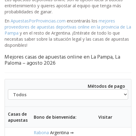
entretenimiento y quieres apostar al equipo que tenga más
probabilidades de ganar.
En
ApuestasPorProvincias.com
encontrarás los
mejores
proveedores de apuestas deportivas online en la provincia de La
Pampa
y en el resto de Argentina. ¡Entérate de todo lo que
necesitas saber sobre la situación legal y las casas de apuestas
disponibles!
Mejores casas de apuestas online en La Pampa, La
Paloma – agosto 2026
Métodos de pago
Casas de
Bono de bienvenida:
Visitar
apuestas
Rabona
Argentina ⇒