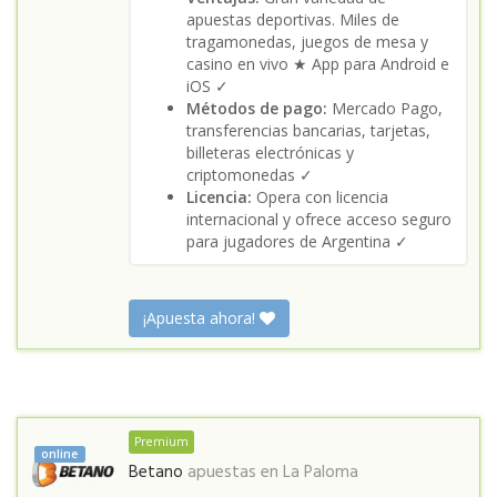
apuestas deportivas. Miles de
tragamonedas, juegos de mesa y
casino en vivo ★ App para Android e
iOS ✓
Métodos de pago:
Mercado Pago,
transferencias bancarias, tarjetas,
billeteras electrónicas y
criptomonedas ✓
Licencia:
Opera con licencia
internacional y ofrece acceso seguro
para jugadores de Argentina ✓
¡Apuesta ahora!
Premium
online
Betano
apuestas en
La Paloma