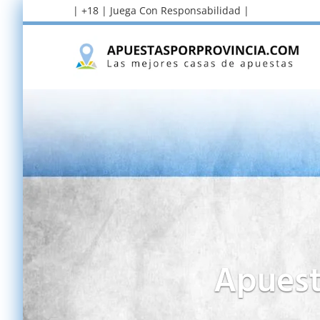
Skip
| +18 | Juega Con Responsabilidad |
to
main
content
Apuest