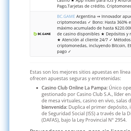
casino ★ App móvil para iOS y Andro
Pago,Tarjetas de crédito, Criptomoneda
BC.GAME
Argentina ⇒ Innovador apues
criptomonedas ✓ Bono: Hasta 360% en
máximo acumulado de hasta $220.000
de casino disponibles ★ Depósitos y 
★ Atención al cliente 24/7 ✓ Métodos
criptomonedas, incluyendo Bitcoin, E
pago ✓
Estas son los mejores sitios apuestas en líne
ofrecen apuestas seguras y entretenidas:
Casino Club Online La Pampa:
Único oper
gestionado por Casino Club S.A., líder e
de mesa virtuales, casino en vivo, salas 
bienvenida:
Duplica el primer depósito, 
de Seguridad Social (ISS) a través de la 
(DAFAS), bajo la Ley Provincial N° 2954.