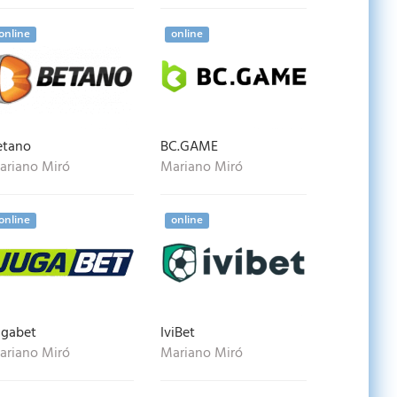
online
online
etano
BC.GAME
ariano Miró
Mariano Miró
online
online
ugabet
IviBet
ariano Miró
Mariano Miró