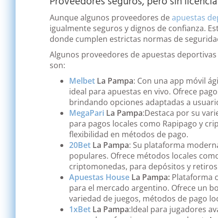
Proveedores seguros, pero sin licenci
Aunque algunos proveedores de
apuestas de
igualmente seguros y dignos de confianza. Est
donde cumplen estrictas normas de seguridad
Algunos proveedores de apuestas deportivas 
son:
Melbet
La Pampa
: Con una app móvil ág
ideal para apuestas en vivo. Ofrece pa
brindando opciones adaptadas a usuarios
MegaPari
La Pampa
:Destaca por su vari
para pagos locales como Rapipago y cri
flexibilidad en métodos de pago.
20Bet
La Pampa
: Su plataforma moderna
populares. Ofrece métodos locales com
criptomonedas, para depósitos y retiros
Apuestas House
La Pampa:
Plataforma co
para el mercado argentino. Ofrece un b
variedad de juegos, métodos de pago lo
1xBet
La Pampa
:Ideal para jugadores a