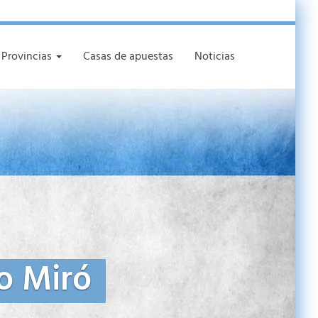
 Provincias
Casas de apuestas
Noticias
o Miró