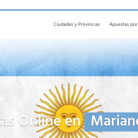
Ciudades y Provincias
Apuestas por
as Online en
Marian