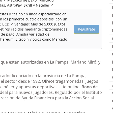
id ✓ Métodos de pago: Mercado,
s, AstroPay, Skrill y Neteller ✓
tas y casino en línea especializado en
 los primeros cuatro depósitos, con un
 BCD ✓ Ventajas: Más de 5.000 juegos
retiros rápidos mediante criptomonedas
Regístrate
 de pago: Amplia variedad de
thereum, Litecoin y otros como Mercado
a que están autorizadas en La Pampa, Mariano Miró, y
ador licenciado en la provincia de La Pampa,
n el sector desde 1992. Ofrece tragamonedas, juegos
de póker y apuestas deportivas sitio online.
Bono de
ideal para nuevos jugadores. Regulado por el Instituto
Dirección de Ayuda Financiera para la Acción Social