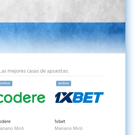
Las mejores casas de apuestas:
online
online
odere
1xbet
ariano Miró
Mariano Miró