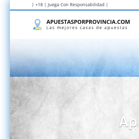
Skip
| +18 | Juega Con Responsabilidad |
to
main
content
Ap