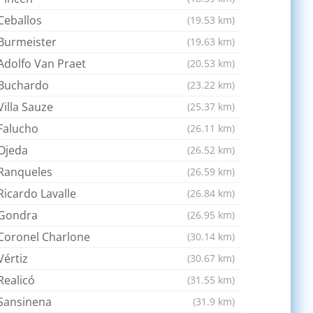
Ceballos
(19.53 km)
Burmeister
(19.63 km)
Adolfo Van Praet
(20.53 km)
Buchardo
(23.22 km)
Villa Sauze
(25.37 km)
Falucho
(26.11 km)
Ojeda
(26.52 km)
Ranqueles
(26.59 km)
Ricardo Lavalle
(26.84 km)
Gondra
(26.95 km)
Coronel Charlone
(30.14 km)
Vértiz
(30.67 km)
Realicó
(31.55 km)
Sansinena
(31.9 km)