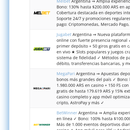
Melbet
Argentina ⇒ Amplia experienci
Bono: 130% hasta $200.000 ARS en ap
Cobertura destacada en deportes int
Soporte 24/7 y promociones regulares
pago: Criptomonedas, Mercado Pago, 
Jugabet
Argentina ⇒ Nueva plataforma
online con fuerte presencia regional
primer depósito + 50 giros gratis en 
en vivo ★ Slots populares y juegos c
sistema de fidelidad ✓ Métodos de pa
débito, transferencias bancarias, y m
MegaPari
Argentina ⇒ Apuestas deport
bonos más grandes del país ✓ Bono: 
1.980.000 ARS en casino + 150 FS co
gratis de hasta 179.619 ARS y 15% ext
casino completo y app móvil optimiza
cripto, AstroPay y más ✓
BetWinner
Argentina ⇒ Amplia experi
en línea ✓ Bono: 100% hasta $100.000
Más de 1.000 eventos deportivos diar