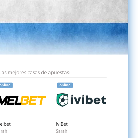
Las mejores casas de apuestas:
online
online
elbet
IviBet
arah
Sarah