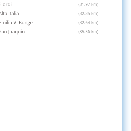
Elordi
(31.97 km)
Alta Italia
(32.35 km)
Emilio V. Bunge
(32.64 km)
San Joaquín
(35.56 km)