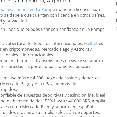
a en Sarah La Pampa, Argentina
portivas online en La Pampa
no tienen licencia, son
o se debe a que cuentan con licencia en otros países,
 y privacidad.
en línea que puedes usar con confianza en La Pampa
il y cobertura de deportes internacionales,
Melbet
es
gos en criptomonedas, Mercado Pago y AstroPay,
 locales e internacionales.
edad en deportes, transmisiones en vivo y su soporte
ptomonedas. Es perfecto para quienes buscan
 incluye más de 4.000 juegos de casino y deportes
o Mercado Pago y AstroPay, además de
 rápidos.
nfiable de apuestas deportivas y casino online, ideal
ono de bienvenida del 150% hasta $40.000 ARS, amplia
cales como Mercado Pago y soporte en español.
vanzados gracias a su amplia selección de deportes,