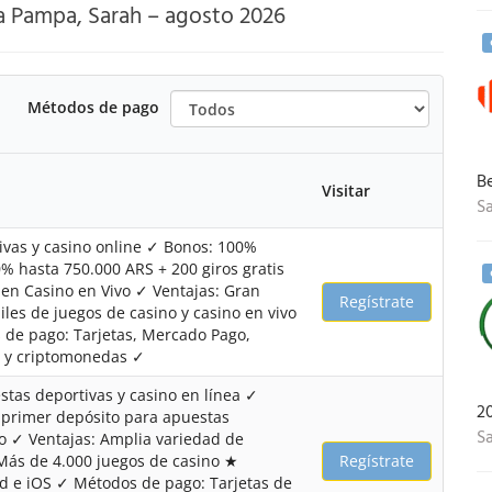
a Pampa, Sarah – agosto 2026
Métodos de pago
B
Visitar
S
vas y casino online ✓ Bonos: 100%
 hasta 750.000 ARS + 200 giros gratis
en Casino en Vivo ✓ Ventajas: Gran
Regístrate
les de juegos de casino y casino en vivo
de pago: Tarjetas, Mercado Pago,
as y criptomonedas ✓
tas deportivas y casino en línea ✓
2
 primer depósito para apuestas
S
o ✓ Ventajas: Amplia variedad de
ás de 4.000 juegos de casino ★
Regístrate
id e iOS ✓ Métodos de pago: Tarjetas de