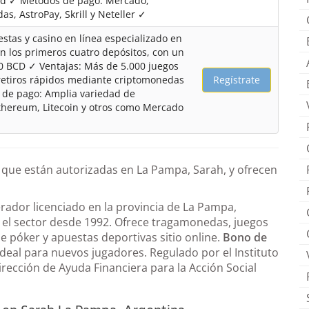
id ✓ Métodos de pago: Mercado,
s, AstroPay, Skrill y Neteller ✓
tas y casino en línea especializado en
 los primeros cuatro depósitos, con un
 BCD ✓ Ventajas: Más de 5.000 juegos
retiros rápidos mediante criptomonedas
Regístrate
 de pago: Amplia variedad de
thereum, Litecoin y otros como Mercado
a que están autorizadas en La Pampa, Sarah, y ofrecen
ador licenciado en la provincia de La Pampa,
n el sector desde 1992. Ofrece tragamonedas, juegos
de póker y apuestas deportivas sitio online.
Bono de
ideal para nuevos jugadores. Regulado por el Instituto
Dirección de Ayuda Financiera para la Acción Social