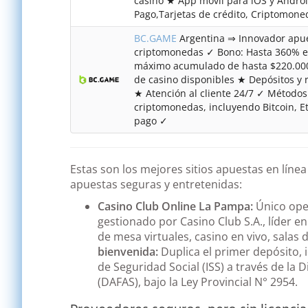
casino ★ App móvil para iOS y Andro
Pago,Tarjetas de crédito, Criptomoneda
BC.GAME
Argentina ⇒ Innovador apues
criptomonedas ✓ Bono: Hasta 360% en
máximo acumulado de hasta $220.000
de casino disponibles ★ Depósitos y 
★ Atención al cliente 24/7 ✓ Métodos
criptomonedas, incluyendo Bitcoin, E
pago ✓
Estas son los mejores sitios apuestas en líne
apuestas seguras y entretenidas:
Casino Club Online La Pampa:
Único oper
gestionado por Casino Club S.A., líder e
de mesa virtuales, casino en vivo, salas 
bienvenida:
Duplica el primer depósito, 
de Seguridad Social (ISS) a través de la 
(DAFAS), bajo la Ley Provincial N° 2954.