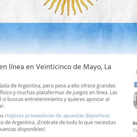
en línea en Veinticinco de Mayo, La
ada de Argentina, pero pese a ello ofrece grandes
ísico y muchas plataformas de juegos en línea. Las
l si buscas entretenimiento y quieres apostar al
r.
os
mejores proveedores de apuestas deportivas
to de Argentina. ¡Entérate de todo lo que necesitas
B
apuestas disponibles!
V