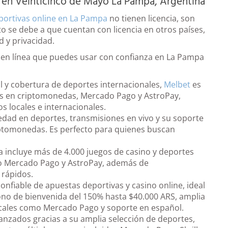
a en Veinticinco de Mayo La Pampa, Argentina
portivas online en La Pampa
no tienen licencia, son
o se debe a que cuentan con licencia en otros países,
 y privacidad.
en línea que puedes usar con confianza en La Pampa
il y cobertura de deportes internacionales,
Melbet
es
gos en criptomonedas, Mercado Pago y AstroPay,
 locales e internacionales.
edad en deportes, transmisiones en vivo y su soporte
ptomonedas. Es perfecto para quienes buscan
 incluye más de 4.000 juegos de casino y deportes
o Mercado Pago y AstroPay, además de
 rápidos.
nfiable de apuestas deportivas y casino online, ideal
ono de bienvenida del 150% hasta $40.000 ARS, amplia
cales como Mercado Pago y soporte en español.
vanzados gracias a su amplia selección de deportes,