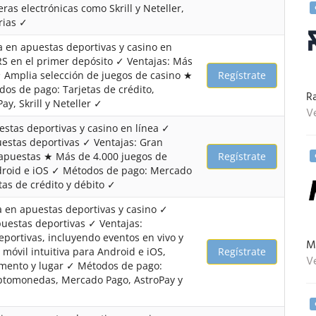
eras electrónicas como Skrill y Neteller,
rias ✓
 en apuestas deportivas y casino en
S en el primer depósito ✓ Ventajas: Más
★ Amplia selección de juegos de casino ★
Regístrate
os de pago: Tarjetas de crédito,
R
y, Skrill y Neteller ✓
V
stas deportivas y casino en línea ✓
estas deportivas ✓ Ventajas: Gran
apuestas ★ Más de 4.000 juegos de
Regístrate
ndroid e iOS ✓ Métodos de pago: Mercado
as de crédito y débito ✓
 en apuestas deportivas y casino ✓
uestas deportivas ✓ Ventajas:
portivas, incluyendo eventos en vivo y
M
móvil intuitiva para Android e iOS,
Regístrate
V
omento y lugar ✓ Métodos de pago:
iptomonedas, Mercado Pago, AstroPay y