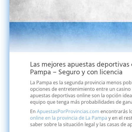
Las mejores apuestas deportivas 
Pampa – Seguro y con licencia
La Pampa es la segunda provincia menos pobl
opciones de entretenimiento entre un casino f
apuestas deportivas online son la opción idea
equipo que tenga más probabilidades de gana
En
ApuestasPorProvincias.com
encontrarás l
online en la provincia de La Pampa
y en el res
saber sobre la situación legal y las casas de 