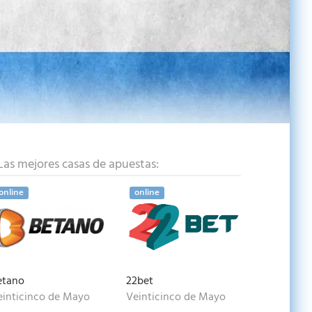
Las mejores casas de apuestas:
online
online
etano
22bet
einticinco de Mayo
Veinticinco de Mayo