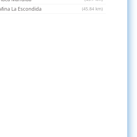
Mina La Escondida
(45.84 km)