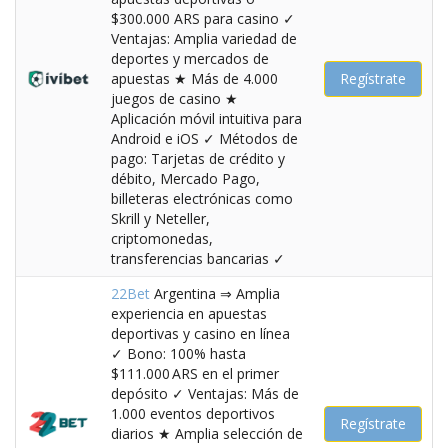
$300.000 ARS para casino ✓
Ventajas: Amplia variedad de
deportes y mercados de
apuestas ★ Más de 4.000
Regístrate
juegos de casino ★
Aplicación móvil intuitiva para
Android e iOS ✓ Métodos de
pago: Tarjetas de crédito y
débito, Mercado Pago,
billeteras electrónicas como
Skrill y Neteller,
criptomonedas,
transferencias bancarias ✓
22Bet
Argentina ⇒ Amplia
experiencia en apuestas
deportivas y casino en línea
✓ Bono: 100% hasta
$111.000 ARS en el primer
depósito ✓ Ventajas: Más de
1.000 eventos deportivos
Regístrate
diarios ★ Amplia selección de