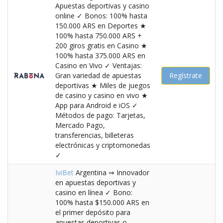
Apuestas deportivas y casino
online ✓ Bonos: 100% hasta
150.000 ARS en Deportes ★
100% hasta 750.000 ARS +
200 giros gratis en Casino ★
100% hasta 375.000 ARS en
Casino en Vivo ✓ Ventajas:
Gran variedad de apuestas
Regístrate
deportivas ★ Miles de juegos
de casino y casino en vivo ★
App para Android e iOS ✓
Métodos de pago: Tarjetas,
Mercado Pago,
transferencias, billeteras
electrónicas y criptomonedas
✓
IviBet
Argentina ⇒ Innovador
en apuestas deportivas y
casino en línea ✓ Bono:
100% hasta $150.000 ARS en
el primer depósito para
apuestas deportivas o