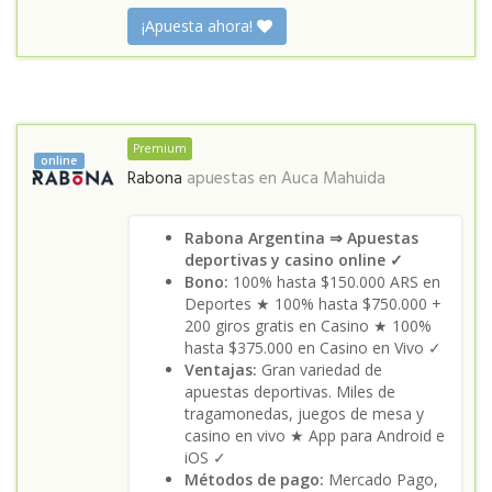
¡Apuesta ahora!
Premium
online
Rabona
apuestas en
Auca Mahuida
Rabona Argentina ⇒ Apuestas
deportivas y casino online ✓
Bono:
100% hasta $150.000 ARS en
Deportes ★ 100% hasta $750.000 +
200 giros gratis en Casino ★ 100%
hasta $375.000 en Casino en Vivo ✓
Ventajas:
Gran variedad de
apuestas deportivas. Miles de
tragamonedas, juegos de mesa y
casino en vivo ★ App para Android e
iOS ✓
Métodos de pago:
Mercado Pago,