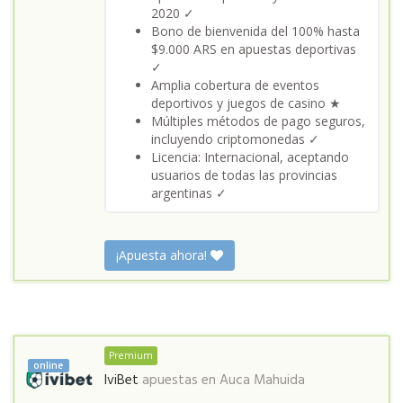
2020 ✓
Bono de bienvenida del 100% hasta
$9.000 ARS en apuestas deportivas
✓
Amplia cobertura de eventos
deportivos y juegos de casino ★
Múltiples métodos de pago seguros,
incluyendo criptomonedas ✓
Licencia: Internacional, aceptando
usuarios de todas las provincias
argentinas ✓
¡Apuesta ahora!
Premium
online
IviBet
apuestas en
Auca Mahuida