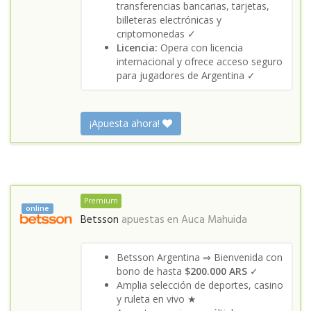
transferencias bancarias, tarjetas,
billeteras electrónicas y
criptomonedas ✓
Licencia:
Opera con licencia
internacional y ofrece acceso seguro
para jugadores de Argentina ✓
¡Apuesta ahora!
Premium
online
Betsson
apuestas en
Auca Mahuida
Betsson Argentina ⇒ Bienvenida con
bono de hasta
$200.000 ARS
✓
Amplia selección de deportes, casino
y ruleta en vivo ★