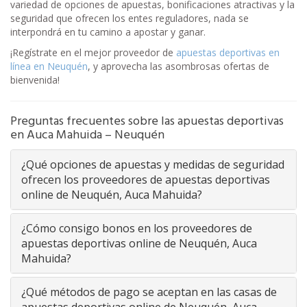
variedad de opciones de apuestas, bonificaciones atractivas y la
seguridad que ofrecen los entes reguladores, nada se
interpondrá en tu camino a apostar y ganar.
¡Regístrate en el mejor proveedor de
apuestas deportivas en
línea en Neuquén
, y aprovecha las asombrosas ofertas de
bienvenida!
Preguntas frecuentes sobre las apuestas deportivas
en Auca Mahuida – Neuquén
¿Qué opciones de apuestas y medidas de seguridad
ofrecen los proveedores de apuestas deportivas
online de Neuquén, Auca Mahuida?
¿Cómo consigo bonos en los proveedores de
apuestas deportivas online de Neuquén, Auca
Mahuida?
¿Qué métodos de pago se aceptan en las casas de