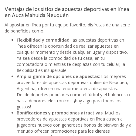
Ventajas de los sitios de apuestas deportivas en línea
en Auca Mahuida Neuquén
Al apostar en línea por tu equipo favorito, disfrutas de una serie
de beneficios como:
Flexibilidad y comodidad
: las apuestas deportivas en
línea ofrecen la oportunidad de realizar apuestas en
cualquier momento y desde cualquier lugar y dispositivo.
Ya sea desde la comodidad de tu casa, en tu
computadora o mientras te desplazas con tu celular, la
flexibilidad es insuperable.
Amplia gama de opciones de apuestas
: Los mejores
proveedores de apuestas deportivas online de Neuquén,
Argentina, ofrecen una enorme oferta de apuestas.
Desde deportes populares como el fútbol y el baloncesto
hasta deportes electrónicos, ¡hay algo para todos los
gustos!
Bonificaciones y promociones atractivas
: Muchos
proveedores de apuestas deportivas en línea atraen a
jugadores nuevos con generosos bonos de bienvenida y a
menudo ofrecen promociones para los clientes