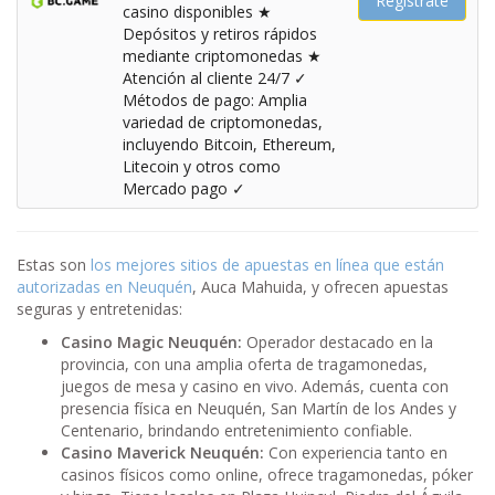
Regístrate
casino disponibles ★
Depósitos y retiros rápidos
mediante criptomonedas ★
Atención al cliente 24/7 ✓
Métodos de pago: Amplia
variedad de criptomonedas,
incluyendo Bitcoin, Ethereum,
Litecoin y otros como
Mercado pago ✓
Estas son
los mejores sitios de apuestas en línea que están
autorizadas en Neuquén
, Auca Mahuida, y ofrecen apuestas
seguras y entretenidas:
Casino Magic Neuquén:
Operador destacado en la
provincia, con una amplia oferta de tragamonedas,
juegos de mesa y casino en vivo. Además, cuenta con
presencia física en Neuquén, San Martín de los Andes y
Centenario, brindando entretenimiento confiable.
Casino Maverick Neuquén:
Con experiencia tanto en
casinos físicos como online, ofrece tragamonedas, póker