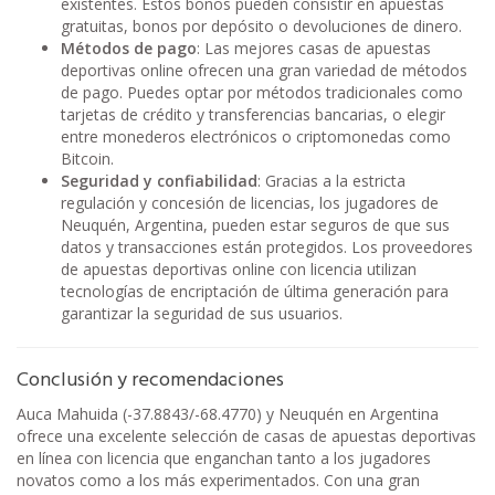
existentes. Estos bonos pueden consistir en apuestas
gratuitas, bonos por depósito o devoluciones de dinero.
Métodos de pago
: Las mejores casas de apuestas
deportivas online ofrecen una gran variedad de métodos
de pago. Puedes optar por métodos tradicionales como
tarjetas de crédito y transferencias bancarias, o elegir
entre monederos electrónicos o criptomonedas como
Bitcoin.
Seguridad y confiabilidad
: Gracias a la estricta
regulación y concesión de licencias, los jugadores de
Neuquén, Argentina, pueden estar seguros de que sus
datos y transacciones están protegidos. Los proveedores
de apuestas deportivas online con licencia utilizan
tecnologías de encriptación de última generación para
garantizar la seguridad de sus usuarios.
Conclusión y recomendaciones
Auca Mahuida (-37.8843/-68.4770) y Neuquén en Argentina
ofrece una excelente selección de casas de apuestas deportivas
en línea con licencia que enganchan tanto a los jugadores
novatos como a los más experimentados. Con una gran