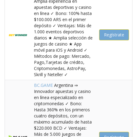
Amplia experiencia en
apuestas deportivas y casino
en línea ✓ Bono: 100% hasta
$100.000 ARS en el primer
depósito ✓ Ventajas: Más de
1.000 eventos deportivos
Regístrate
diarios ★ Amplia selección de
juegos de casino ★ App
móvil para iOS y Android ✓
Métodos de pago: Mercado,
Pago,Tarjetas de crédito,
Criptomonedas, AstroPay,
Skrill y Neteller ✓
BC.GAME
Argentina ⇒
Innovador apuestas y casino
en línea especializado en
criptomonedas ✓ Bono:
Hasta 360% en los primeros
cuatro depósitos, con un
máximo acumulado de hasta
$220.000 BCD ✓ Ventajas:
Más de 5.000 juegos de