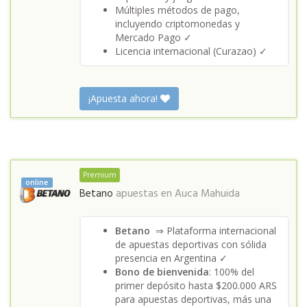
Múltiples métodos de pago,
incluyendo criptomonedas y
Mercado Pago ✓
Licencia internacional (Curazao) ✓
¡Apuesta ahora!
Premium
online
Betano
apuestas en
Auca Mahuida
Betano
⇒ Plataforma internacional
de apuestas deportivas con sólida
presencia en Argentina ✓
Bono de bienvenida
: 100% del
primer depósito hasta $200.000 ARS
para apuestas deportivas, más una