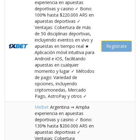
experiencia en apuestas
deportivas y casino ✓ Bono:
100% hasta $220.000 ARS en
apuestas deportivas ✓
Ventajas: Cobertura de más
de 50 disciplinas deportivas,
incluyendo eventos en vivo y
apuestas en tiempo real ★
Regístrate
Aplicación móvil intuitiva para
Android e iOS, facilitando
apuestas en cualquier
momento y lugar ✓ Métodos
de pago: Variedad de
opciones, incluyendo
criptomonedas, Mercado
Pago, AstroPay y otros ✓
Melbet
Argentina ⇒ Amplia
experiencia en apuestas
deportivas y casino ✓ Bono:
130% hasta $200.000 ARS en
apuestas deportivas ✓
Ventajas: Cobertura