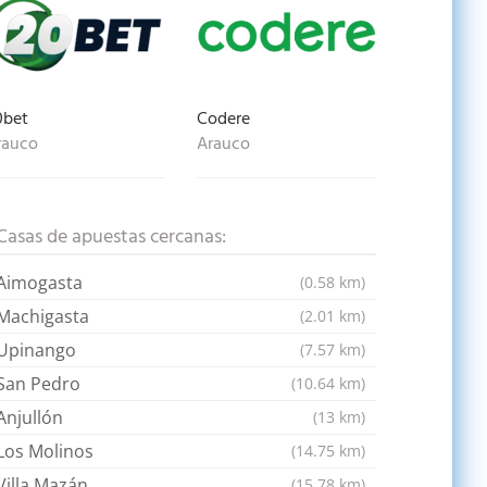
0bet
Codere
rauco
Arauco
Casas de apuestas cercanas:
Aimogasta
(0.58 km)
Machigasta
(2.01 km)
Upinango
(7.57 km)
San Pedro
(10.64 km)
Anjullón
(13 km)
Los Molinos
(14.75 km)
Villa Mazán
(15.78 km)