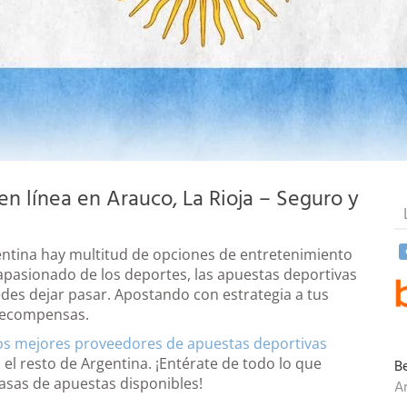
n línea en Arauco, La Rioja – Seguro y
entina hay multitud de opciones de entretenimiento
 apasionado de los deportes, las apuestas deportivas
des dejar pasar. Apostando con estrategia a tus
 recompensas.
os mejores proveedores de apuestas deportivas
 el resto de Argentina. ¡Entérate de todo lo que
B
 casas de apuestas disponibles!
A