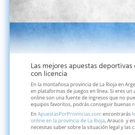
Las mejores apuestas deportivas e
con licencia
En la montañosa provincia de La Rioja en Arg
en plataformas de juegos en línea. Si eres un
online son una fuente de ingresos que no pue
equipos favoritos, podrás conseguir buenas
En
ApuestasPorProvincias.com
encontrarás
l
online en la provincia de La Rioja
, Arauco y en
necesitas saber sobre la situación legal y las