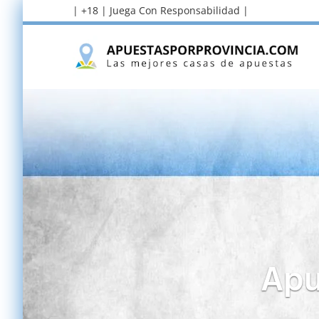
Skip
| +18 | Juega Con Responsabilidad |
to
main
content
Apu