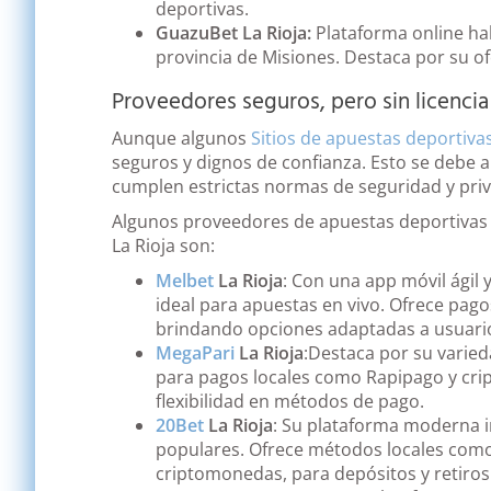
deportivas.
GuazuBet La Rioja:
Plataforma online hab
provincia de Misiones. Destaca por su of
Proveedores seguros, pero sin licencia
Aunque algunos
Sitios de apuestas deportivas
seguros y dignos de confianza. Esto se debe a
cumplen estrictas normas de seguridad y priv
Algunos proveedores de apuestas deportivas 
La Rioja son:
Melbet
La Rioja
: Con una app móvil ágil
ideal para apuestas en vivo. Ofrece pa
brindando opciones adaptadas a usuarios
MegaPari
La Rioja
:Destaca por su varied
para pagos locales como Rapipago y cri
flexibilidad en métodos de pago.
20Bet
La Rioja
: Su plataforma moderna i
populares. Ofrece métodos locales com
criptomonedas, para depósitos y retiros