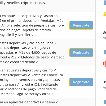
ill y Neteller, criptomonedas,
 en apuestas deportivas y casino en
 en el primer depósito ✓ Ventajas: Más
★ Amplia selección de juegos de casino ★
Regístrate
os de pago: Tarjetas de crédito,
B
y, Skrill y Neteller ✓
A
stas deportivas y casino en línea ✓
estas deportivas ✓ Ventajas: Gran
apuestas ★ Más de 4.000 juegos de
Regístrate
ndroid e iOS ✓ Métodos de pago: Mercado
as de crédito y débito ✓
 en apuestas deportivas y casino ✓
estas deportivas ✓ Ventajas: Cobertura
incluyendo eventos en vivo y apuestas
B
Regístrate
itiva para Android e iOS, facilitando
A
gar ✓ Métodos de pago: Variedad de
 Mercado Pago, AstroPay y otros ✓
a en apuestas deportivas y casino ✓