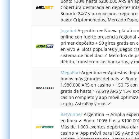
Bono: 130% hasta $200.000 ARS en ap
Cobertura destacada en deportes int
Soporte 24/7 y promociones regulares
pago: Criptomonedas, Mercado Pago, 
Jugabet
Argentina ⇒ Nueva plataforma
online con fuerte presencia regional
primer depósito + 50 giros gratis en 
en vivo ★ Slots populares y juegos c
sistema de fidelidad ✓ Métodos de pa
débito, transferencias bancarias, y m
MegaPari
Argentina ⇒ Apuestas deport
bonos más grandes del país ✓ Bono: 
1.980.000 ARS en casino + 150 FS co
gratis de hasta 179.619 ARS y 15% ext
casino completo y app móvil optimiza
cripto, AstroPay y más ✓
BetWinner
Argentina ⇒ Amplia experi
en línea ✓ Bono: 100% hasta $100.000
Más de 1.000 eventos deportivos diar
casino ★ App móvil para iOS y Andro