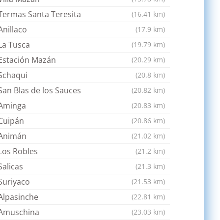
Termas Santa Teresita
(16.41 km)
Anillaco
(17.9 km)
La Tusca
(19.79 km)
Estación Mazán
(20.29 km)
Schaqui
(20.8 km)
San Blas de los Sauces
(20.82 km)
Aminga
(20.83 km)
Cuipán
(20.86 km)
Animán
(21.02 km)
Los Robles
(21.2 km)
Salicas
(21.3 km)
Suriyaco
(21.53 km)
Alpasinche
(22.81 km)
Amuschina
(23.03 km)