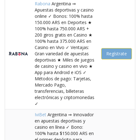
Rabona
Argentina ⇒
Apuestas deportivas y casino
online ✓ Bonos: 100% hasta
150.000 ARS en Deportes ★
100% hasta 750.000 ARS +
200 giros gratis en Casino ★
100% hasta 375.000 ARS en
Casino en Vivo ✓ Ventajas:
Gran variedad de apuestas
Regístrate
deportivas ★ Miles de juegos
de casino y casino en vivo ★
App para Android e iOS ✓
Métodos de pago: Tarjetas,
Mercado Pago,
transferencias, billeteras
electrónicas y criptomonedas
✓
IviBet
Argentina ⇒ Innovador
en apuestas deportivas y
casino en línea ✓ Bono:
100% hasta $150.000 ARS en
el primer depósito para