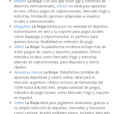
Melbet
La Rioja
: Con una app móvil ágil y cobertura de
deportes internacionales,
Melbet
es ideal para apuestas
en vivo. Ofrece pagos en criptomonedas, Mercado Pago y
AstroPay, brindando opciones adaptadas a usuarios
locales e internacionales.
MegaPari
La Rioja
:Destaca por su variedad en deportes,
transmisiones en vivo y su soporte para pagos locales
como Rapipago y criptomonedas. Es perfecto para
quienes buscan flexibilidad en métodos de pago.
20Bet
La Rioja
: Su plataforma moderna incluye más de
4.000 juegos de casino y deportes populares. Ofrece
métodos locales como Mercado Pago y AstroPay,
además de criptomonedas, para depósitos y retiros
rápidos.
Apuestas House
La Rioja:
Plataforma confiable de
apuestas deportivas y casino online, ideal para el
mercado argentino. Ofrece un bono de bienvenida del
150% hasta $40.000 ARS, amplia variedad de juegos,
métodos de pago locales como Mercado Pago y soporte
en español.
1xBet
La Rioja
:Ideal para jugadores avanzados gracias a
su amplia selección de deportes, mercados y funciones
como cashout. Acepta múltiples pagos, incluidos Mercado