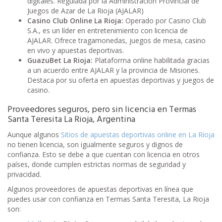
digitales. Regulada por la Administración Provincial de
Juegos de Azar de La Rioja (AJALAR)
Casino Club Online La Rioja:
Operado por Casino Club
S.A., es un líder en entretenimiento con licencia de
AJALAR. Ofrece tragamonedas, juegos de mesa, casino
en vivo y apuestas deportivas.
GuazuBet La Rioja:
Plataforma online habilitada gracias
a un acuerdo entre AJALAR y la provincia de Misiones.
Destaca por su oferta en apuestas deportivas y juegos de
casino.
Proveedores seguros, pero sin licencia en Termas
Santa Teresita La Rioja, Argentina
Aunque algunos
Sitios de apuestas deportivas online en La Rioja
no tienen licencia, son igualmente seguros y dignos de
confianza. Esto se debe a que cuentan con licencia en otros
países, donde cumplen estrictas normas de seguridad y
privacidad.
Algunos proveedores de apuestas deportivas en línea que
puedes usar con confianza en Termas Santa Teresita, La Rioja
son: