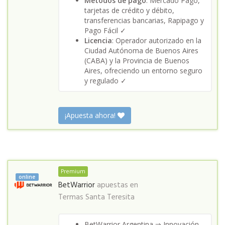
Métodos de pago
: Mercado Pago,
tarjetas de crédito y débito,
transferencias bancarias, Rapipago y
Pago Fácil ✓
Licencia
: Operador autorizado en la
Ciudad Autónoma de Buenos Aires
(CABA) y la Provincia de Buenos
Aires, ofreciendo un entorno seguro
y regulado ✓
¡Apuesta ahora!
Premium
online
BetWarrior
apuestas en
Termas Santa Teresita
BetWarrior Argentina ⇒ Innovación