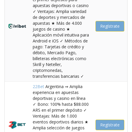
apuestas deportivas o casino
✓ Ventajas: Amplia variedad
de deportes y mercados de
apuestas ★ Más de 4.000
Regístrate
juegos de casino ★
Aplicación móvil intuitiva para
Android e iOS ✓ Métodos de
pago: Tarjetas de crédito y
débito, Mercado Pago,
billeteras electrónicas como
Skrill y Neteller,
criptomonedas,
transferencias bancarias ✓
22Bet
Argentina ⇒ Amplia
experiencia en apuestas
deportivas y casino en línea
✓ Bono: 100% hasta $88.000
ARS en el primer depósito ✓
Ventajas: Más de 1.000
eventos deportivos diarios ★
Regístrate
Amplia selección de juegos