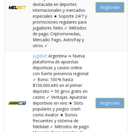
destacada en deportes
Regístrate
internacionales y mercados
especiales ★ Soporte 24/7 y
promociones regulares para
jugadores fieles ✓ Métodos
de pago: Criptomonedas,
Mercado Pago, AstroPay y
otros ✓
Jugabet
Argentina ⇒ Nueva
plataforma de apuestas
deportivas y casino online
con fuerte presencia regional
✓ Bono: 100 % hasta
$150.000 ARS en el primer
depósito + 50 giros gratis en
casino ✓ Ventajas: Apuestas
deportivas en vivo ★ Slots
Regístrate
populares y juegos crash
como Aviator ★ Bonos
frecuentes y sistema de
fidelidad ✓ Métodos de pago: