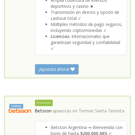
Amplia cobertura de eventos
deportivos y casino ★
Transmisión en directo y opción de
cashout total ✓
Múltiples métodos de pago seguros,
incluyendo criptomonedas ✓
Licencias
: Internacionales que
garantizan seguridad y confiabilidad
✓
¡Apuesta ahora!
Premium
online
Betsson
apuestas en
Termas Santa Teresita
Betsson Argentina ⇒ Bienvenida con
bono de hasta
$200.000 ARS
✓