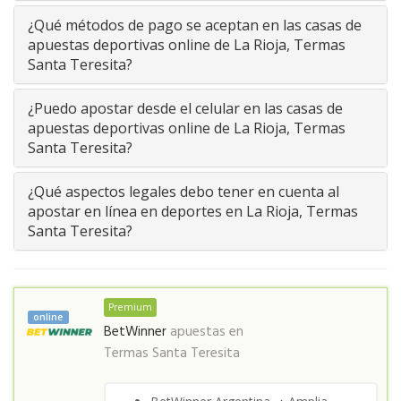
¿Qué métodos de pago se aceptan en las casas de
apuestas deportivas online de La Rioja, Termas
Santa Teresita?
¿Puedo apostar desde el celular en las casas de
apuestas deportivas online de La Rioja, Termas
Santa Teresita?
¿Qué aspectos legales debo tener en cuenta al
apostar en línea en deportes en La Rioja, Termas
Santa Teresita?
Premium
online
BetWinner
apuestas en
Termas Santa Teresita