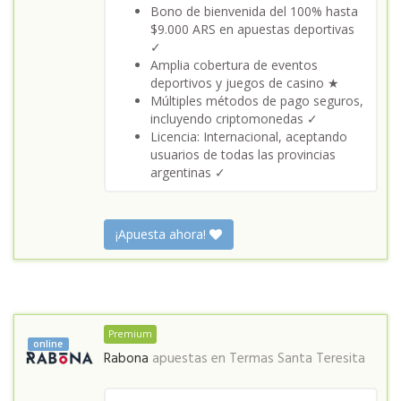
Bono de bienvenida del 100% hasta
$9.000 ARS en apuestas deportivas
✓
Amplia cobertura de eventos
deportivos y juegos de casino ★
Múltiples métodos de pago seguros,
incluyendo criptomonedas ✓
Licencia: Internacional, aceptando
usuarios de todas las provincias
argentinas ✓
¡Apuesta ahora!
Premium
online
Rabona
apuestas en
Termas Santa Teresita