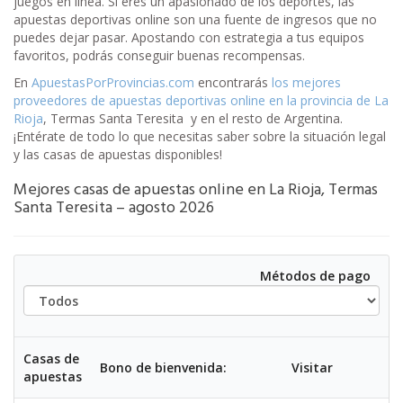
juegos en línea. Si eres un apasionado de los deportes, las
apuestas deportivas online son una fuente de ingresos que no
puedes dejar pasar. Apostando con estrategia a tus equipos
favoritos, podrás conseguir buenas recompensas.
En
ApuestasPorProvincias.com
encontrarás
los mejores
proveedores de apuestas deportivas online en la provincia de La
Rioja
, Termas Santa Teresita y en el resto de Argentina.
¡Entérate de todo lo que necesitas saber sobre la situación legal
y las casas de apuestas disponibles!
Mejores casas de apuestas online en La Rioja, Termas
Santa Teresita – agosto 2026
Métodos de pago
Casas de
Bono de bienvenida:
Visitar
apuestas