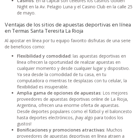
Casinos
: En la capital son célebres los casinos Golden
Night en la Av. Pelagio Luna y el Casino Club en la calle 25
de mayo.
Ventajas de los sitios de apuestas deportivas en línea
en Termas Santa Teresita La Rioja
Al apostar en línea por tu equipo favorito disfrutas de una serie
de beneficios como:
Flexibilidad y comodidad
: las apuestas deportivas en
línea ofrecen la oportunidad de realizar apuestas en
cualquier momento y desde cualquier lugar y dispositivo.
Ya sea desde la comodidad de tu casa, en tu
computadora o mientras te desplazas con tu celular, la
flexibilidad es insuperable.
Amplia gama de opciones de apuestas
: Los mejores
proveedores de apuestas deportivas online de La Rioja,
Argentina, ofrecen una enorme oferta de apuestas.
Desde deportes populares como el fútbol y el baloncesto
hasta deportes electrónicos, ¡hay algo para todos los
gustos!
Bonificaciones y promociones atractivas
: Muchos
proveedores de apuestas deportivas en línea atraen a