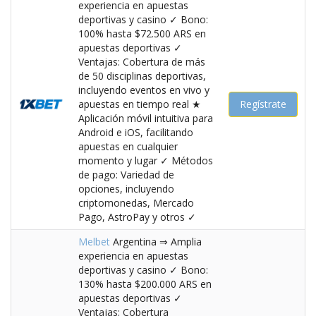
experiencia en apuestas
deportivas y casino ✓ Bono:
100% hasta $72.500 ARS en
apuestas deportivas ✓
Ventajas: Cobertura de más
de 50 disciplinas deportivas,
incluyendo eventos en vivo y
apuestas en tiempo real ★
Regístrate
Aplicación móvil intuitiva para
Android e iOS, facilitando
apuestas en cualquier
momento y lugar ✓ Métodos
de pago: Variedad de
opciones, incluyendo
criptomonedas, Mercado
Pago, AstroPay y otros ✓
Melbet
Argentina ⇒ Amplia
experiencia en apuestas
deportivas y casino ✓ Bono:
130% hasta $200.000 ARS en
apuestas deportivas ✓
Ventajas: Cobertura