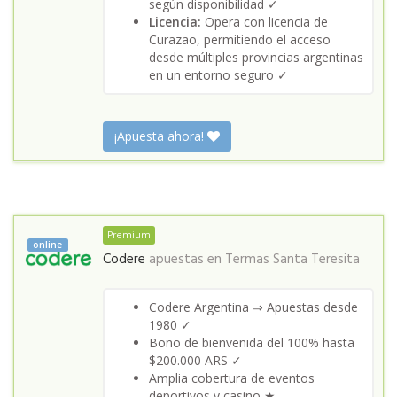
según disponibilidad ✓
Licencia:
Opera con licencia de
Curazao, permitiendo el acceso
desde múltiples provincias argentinas
en un entorno seguro ✓
¡Apuesta ahora!
Premium
online
Codere
apuestas en
Termas Santa Teresita
Codere Argentina ⇒ Apuestas desde
1980 ✓
Bono de bienvenida del 100% hasta
$200.000 ARS ✓
Amplia cobertura de eventos
deportivos y casino ★