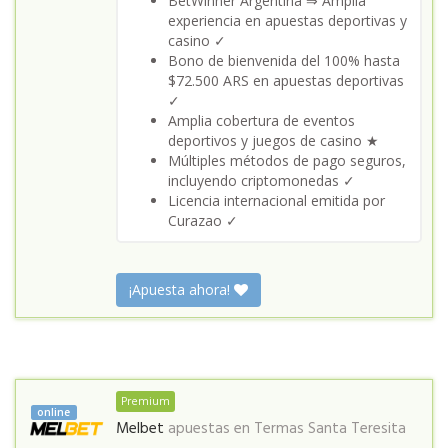
BetWinner Argentina ⇒ Amplia
experiencia en apuestas deportivas y
casino ✓
Bono de bienvenida del 100% hasta
$72.500 ARS en apuestas deportivas
✓
Amplia cobertura de eventos
deportivos y juegos de casino ★
Múltiples métodos de pago seguros,
incluyendo criptomonedas ✓
Licencia internacional emitida por
Curazao ✓
¡Apuesta ahora!
Premium
online
Melbet
apuestas en
Termas Santa Teresita