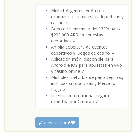
Melbet Argentina ⇒ Amplia
experiencia en apuestas deportivas y
casino ✓
Bono de bienvenida del 130% hasta
$200.000 ARS en apuestas
deportivas ✓
Amplia cobertura de eventos
deportivos y juegos de casino ★
Aplicación móvil disponible para
Android e iOS para apuestas en vivo
y casino online ✓
Múltiples métodos de pago seguros,
incluidas criptodivisas y Mercado
Pago ✓
Licencia: Internacional segura
expedida por Curaçao ✓
¡Apuesta ahora!