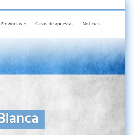
 Provincias
Casas de apuestas
Noticias
Blanca