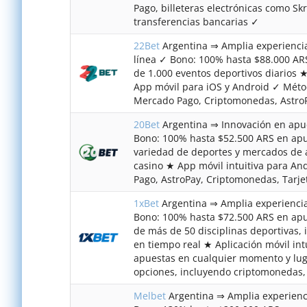
Pago, billeteras electrónicas como Skr
transferencias bancarias ✓
22Bet
Argentina ⇒ Amplia experiencia
línea ✓ Bono: 100% hasta $88.000 ARS
de 1.000 eventos deportivos diarios 
App móvil para iOS y Android ✓ Métod
Mercado Pago, Criptomonedas, AstroPa
20Bet
Argentina ⇒ Innovación en apue
Bono: 100% hasta $52.500 ARS en apu
variedad de deportes y mercados de 
casino ★ App móvil intuitiva para A
Pago, AstroPay, Criptomonedas, Tarjet
1xBet
Argentina ⇒ Amplia experiencia
Bono: 100% hasta $72.500 ARS en apu
de más de 50 disciplinas deportivas, 
en tiempo real ★ Aplicación móvil intu
apuestas en cualquier momento y lu
opciones, incluyendo criptomonedas,
Melbet
Argentina ⇒ Amplia experienci