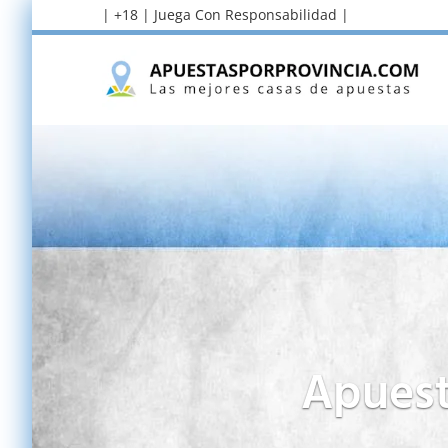
Skip
| +18 | Juega Con Responsabilidad |
to
main
content
Apuest