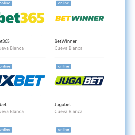
online
online
et365
BetWinner
ueva Blanca
Cueva Blanca
online
online
xbet
Jugabet
ueva Blanca
Cueva Blanca
online
online