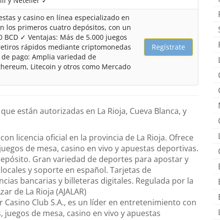
ll y Neteller ✓
tas y casino en línea especializado en
 los primeros cuatro depósitos, con un
 BCD ✓ Ventajas: Más de 5.000 juegos
retiros rápidos mediante criptomonedas
Regístrate
 de pago: Amplia variedad de
thereum, Litecoin y otros como Mercado
 que están autorizadas en La Rioja, Cueva Blanca, y
n licencia oficial en la provincia de La Rioja. Ofrece
uegos de mesa, casino en vivo y apuestas deportivas.
depósito. Gran variedad de deportes para apostar y
locales y soporte en español. Tarjetas de
ias bancarias y billeteras digitales. Regulada por la
zar de La Rioja (AJALAR)
Casino Club S.A., es un líder en entretenimiento con
, juegos de mesa, casino en vivo y apuestas