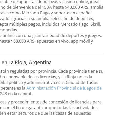
iable de apuestas deportivas y casino online, ideal
ono de bienvenida del 150% hasta $40.000 ARS, amplia
cales como Mercado Pago y soporte en español.
zados gracias a su amplia selección de deportes,
ta múltiples pagos, incluidos Mercado Pago, Skrill,
tomonedas.
 online con una gran variedad de deportes y juegos.
asta $88.000 ARS, apuestas en vivo, app móvil y
a en La Rioja, Argentina
están reguladas por provincia. Cada provincia tiene su
sponsable de las licencias, y La Rioja no es la
pital política y administrativa es la Ciudad de Todos
mpetente es la
Administración Provincial de Juegos de
43 en la capital.
rices y procedimientos de concesión de licencias para
 con el fin de garantizar que todas las actividades
eden estar seguros de que las casas de apuestas