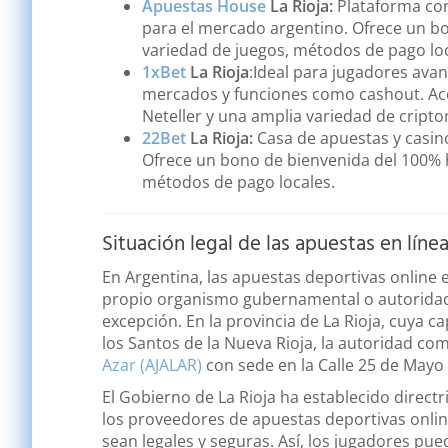
Apuestas House
La Rioja:
Plataforma conf
para el mercado argentino. Ofrece un b
variedad de juegos, métodos de pago lo
1xBet
La Rioja
:Ideal para jugadores avan
mercados y funciones como cashout. Acep
Neteller y una amplia variedad de crip
22Bet
La Rioja:
Casa de apuestas y casino
Ofrece un bono de bienvenida del 100% h
métodos de pago locales.
Situación legal de las apuestas en líne
En Argentina, las apuestas deportivas online 
propio organismo gubernamental o autoridad re
excepción. En la provincia de La Rioja, cuya ca
los Santos de la Nueva Rioja, la autoridad co
Azar (AJALAR)
con sede en la Calle 25 de Mayo 2
El Gobierno de La Rioja ha establecido direct
los proveedores de apuestas deportivas online
sean legales y seguras. Así, los jugadores pu