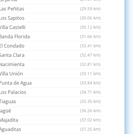
Las Peñitas
(29.59 km)
Los Sapitos
(30.06 km)
Villa Castelli
(30.12 km)
Banda Florida
(31.66 km)
El Condado
(32.41 km)
Santa Clara
(32.47 km)
Nacimienta
(32.81 km)
Villa Unión
(33.11 km)
Punta de Agua
(33.84 km)
Los Palacios
(34.71 km)
Tiaguas
(35.35 km)
Jagüé
(36.26 km)
Majadita
(37.02 km)
Aguaditas
(37.25 km)