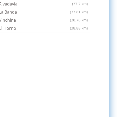
Rivadavia
(37.7 km)
La Banda
(37.81 km)
Vinchina
(38.78 km)
El Horno
(38.88 km)