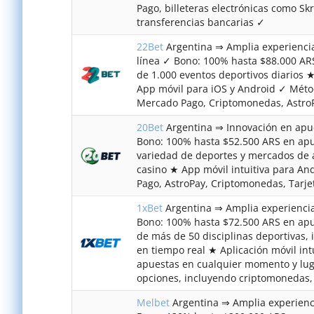
Pago, billeteras electrónicas como Skr
transferencias bancarias ✓
22Bet
Argentina ⇒ Amplia experiencia
línea ✓ Bono: 100% hasta $88.000 ARS
de 1.000 eventos deportivos diarios 
App móvil para iOS y Android ✓ Métod
Mercado Pago, Criptomonedas, AstroPa
20Bet
Argentina ⇒ Innovación en apue
Bono: 100% hasta $52.500 ARS en apu
variedad de deportes y mercados de 
casino ★ App móvil intuitiva para A
Pago, AstroPay, Criptomonedas, Tarjet
1xBet
Argentina ⇒ Amplia experiencia
Bono: 100% hasta $72.500 ARS en apu
de más de 50 disciplinas deportivas, 
en tiempo real ★ Aplicación móvil intu
apuestas en cualquier momento y lu
opciones, incluyendo criptomonedas,
Melbet
Argentina ⇒ Amplia experienci