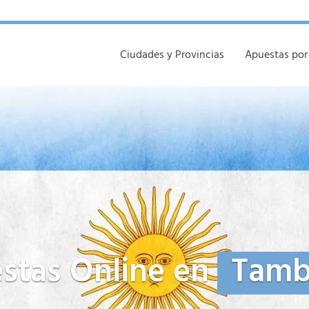
Ciudades y Provincias
Apuestas por
stas Online en
Tambi