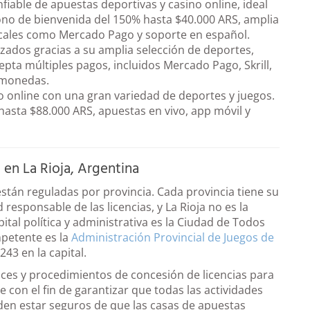
iable de apuestas deportivas y casino online, ideal
ono de bienvenida del 150% hasta $40.000 ARS, amplia
cales como Mercado Pago y soporte en español.
zados gracias a su amplia selección de deportes,
ta múltiples pagos, incluidos Mercado Pago, Skrill,
tomonedas.
 online con una gran variedad de deportes y juegos.
asta $88.000 ARS, apuestas en vivo, app móvil y
a en La Rioja, Argentina
están reguladas por provincia. Cada provincia tiene su
sponsable de las licencias, y La Rioja no es la
pital política y administrativa es la Ciudad de Todos
mpetente es la
Administración Provincial de Juegos de
43 en la capital.
rices y procedimientos de concesión de licencias para
 con el fin de garantizar que todas las actividades
eden estar seguros de que las casas de apuestas