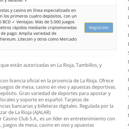
ll y Neteller ✓
tas y casino en línea especializado en
 los primeros cuatro depósitos, con un
 BCD ✓ Ventajas: Más de 5.000 juegos
retiros rápidos mediante criptomonedas
Regístrate
 de pago: Amplia variedad de
thereum, Litecoin y otros como Mercado
 que están autorizadas en La Rioja, Tambillos, y
n licencia oficial en la provincia de La Rioja. Ofrece
uegos de mesa, casino en vivo y apuestas deportivas.
depósito. Gran variedad de deportes para apostar y
locales y soporte en español. Tarjetas de
ias bancarias y billeteras digitales. Regulada por la
zar de La Rioja (AJALAR)
Casino Club S.A., es un líder en entretenimiento con
, juegos de mesa, casino en vivo y apuestas