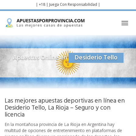
Skip
| +18 | Juega Con Responsabilidad |
to
main
content
Toggl
navig
Apuestas Online en
Desiderio Tello
Las mejores apuestas deportivas en línea en
Desiderio Tello, La Rioja – Seguro y con
licencia
En la montañosa provincia de La Rioja en Argentina hay
multitud de opciones de entretenimiento en plataformas de