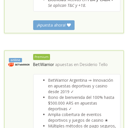
Se aplican T&C y +18.
¡Apuesta ahora!
Premium
online
BetWarrior
apuestas en
Desiderio Tello
BetWarrior Argentina ⇒ Innovación
en apuestas deportivas y casino
desde 2019 ✓
Bono de bienvenida del 100% hasta
$500.000 ARS en apuestas
deportivas ✓
Amplia cobertura de eventos
deportivos y juegos de casino ★
Múltiples métodos de pago seguros,