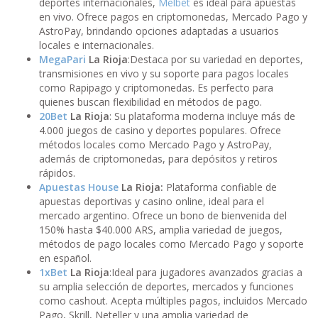
deportes internacionales,
Melbet
es ideal para apuestas
en vivo. Ofrece pagos en criptomonedas, Mercado Pago y
AstroPay, brindando opciones adaptadas a usuarios
locales e internacionales.
MegaPari
La Rioja
:Destaca por su variedad en deportes,
transmisiones en vivo y su soporte para pagos locales
como Rapipago y criptomonedas. Es perfecto para
quienes buscan flexibilidad en métodos de pago.
20Bet
La Rioja
: Su plataforma moderna incluye más de
4.000 juegos de casino y deportes populares. Ofrece
métodos locales como Mercado Pago y AstroPay,
además de criptomonedas, para depósitos y retiros
rápidos.
Apuestas House
La Rioja:
Plataforma confiable de
apuestas deportivas y casino online, ideal para el
mercado argentino. Ofrece un bono de bienvenida del
150% hasta $40.000 ARS, amplia variedad de juegos,
métodos de pago locales como Mercado Pago y soporte
en español.
1xBet
La Rioja
:Ideal para jugadores avanzados gracias a
su amplia selección de deportes, mercados y funciones
como cashout. Acepta múltiples pagos, incluidos Mercado
Pago, Skrill, Neteller y una amplia variedad de