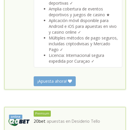
deportivas ✓
Amplia cobertura de eventos
deportivos y juegos de casino ★
Aplicación móvil disponible para
Android e iOS para apuestas en vivo
y casino online ✓
Múltiples métodos de pago seguros,
incluidas criptodivisas y Mercado
Pago ✓
Licencia: Internacional segura
expedida por Curaçao ✓
¡Apuesta ahora!
Premium
online
20bet
apuestas en
Desiderio Tello