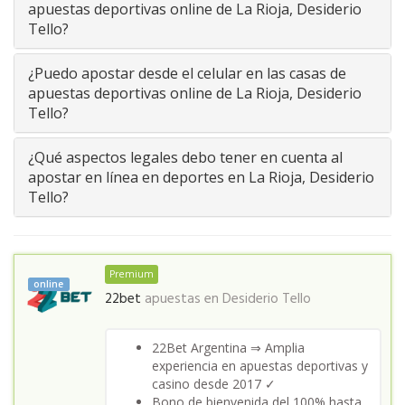
apuestas deportivas online de La Rioja, Desiderio
Tello?
¿Puedo apostar desde el celular en las casas de
apuestas deportivas online de La Rioja, Desiderio
Tello?
¿Qué aspectos legales debo tener en cuenta al
apostar en línea en deportes en La Rioja, Desiderio
Tello?
Premium
online
22bet
apuestas en
Desiderio Tello
22Bet Argentina ⇒ Amplia
experiencia en apuestas deportivas y
casino desde 2017 ✓
Bono de bienvenida del 100% hasta