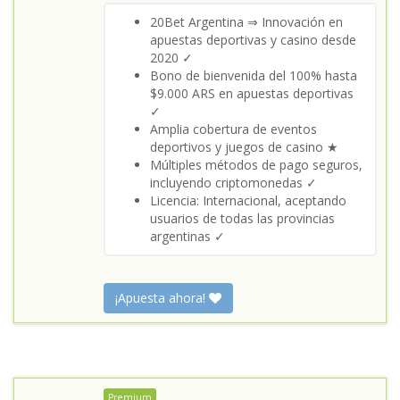
20Bet Argentina ⇒ Innovación en
apuestas deportivas y casino desde
2020 ✓
Bono de bienvenida del 100% hasta
$9.000 ARS en apuestas deportivas
✓
Amplia cobertura de eventos
deportivos y juegos de casino ★
Múltiples métodos de pago seguros,
incluyendo criptomonedas ✓
Licencia: Internacional, aceptando
usuarios de todas las provincias
argentinas ✓
¡Apuesta ahora!
Premium