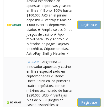
Amplia experiencia en
apuestas deportivas y casino
en línea ✓ Bono: 100% hasta
$100.000 ARS en el primer
depósito ✓ Ventajas: Más de
1.000 eventos deportivos
Regístrate
diarios ★ Amplia selección de
juegos de casino ★ App
móvil para iOS y Android ✓
Métodos de pago: Tarjetas
de crédito, Criptomonedas,
AstroPay, Skrill y Neteller ✓
BC.GAME
Argentina ⇒
Innovador apuestas y casino
en línea especializado en
criptomonedas ✓ Bono:
Hasta 360% en los primeros
cuatro depósitos, con un
máximo acumulado de hasta
$220.000 BCD ✓ Ventajas:
Más de 5.000 juegos de
Regístrate
casino disponibles ★