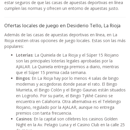
estar seguros de que las casas de apuestas deportivas en línea
cumplen las normas y ofrecen un entorno de apuestas justo.
Ofertas locales de juego en Desiderio Tello, La Rioja
Además de las casas de apuestas deportivas en línea, en La
Rioja existen otras opciones de juego locales. Estas son las más
populares:
Loterías
: La Quiniela de La Rioja y el Súper 15 Riojano
son las principales loterías legales aprobadas por la
AJALAR. La Quiniela entrega premios a diario, mientras
que el Súper 15 premia cada semana.
Bingos
: En La Rioja hay por lo menos 4 salas de bingo
modernas y acogedoras donde pasar el rato. El Bingo
Murrieta, el Bingo Colón y el Bingo Gaunas están situados
en Logroño. Por su parte, el Bingo Tykhé Casino se
encuentra en Calahorra. Otra alternativa es el Telebingo
Riojano, regulado por la AJALAR, aunque no entrega
premios con tanta frecuencia.
Casinos
: En la capital son célebres los casinos Golden
Night en la Av. Pelagio Luna y el Casino Club en la calle 25