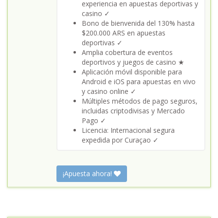
experiencia en apuestas deportivas y
casino ✓
Bono de bienvenida del 130% hasta
$200.000 ARS en apuestas
deportivas ✓
Amplia cobertura de eventos
deportivos y juegos de casino ★
Aplicación móvil disponible para
Android e iOS para apuestas en vivo
y casino online ✓
Múltiples métodos de pago seguros,
incluidas criptodivisas y Mercado
Pago ✓
Licencia: Internacional segura
expedida por Curaçao ✓
¡Apuesta ahora!