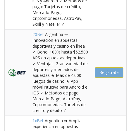
iOS y Android ✓ Métodos de
pago: Tarjetas de crédito,
Mercado Pago,
Criptomonedas, AstroPay,
Skrill y Neteller ✓
20Bet
Argentina ⇒
Innovación en apuestas
deportivas y casino en línea
✓ Bono: 100% hasta $52.500
ARS en apuestas deportivas
✓ Ventajas: Gran variedad de
deportes y mercados de
Regístrate
apuestas ★ Más de 4.000
juegos de casino ★ App
móvil intuitiva para Android e
iOS ✓ Métodos de pago:
Mercado Pago, AstroPay,
Criptomonedas, Tarjetas de
crédito y débito ✓
1xBet
Argentina ⇒ Amplia
experiencia en apuestas