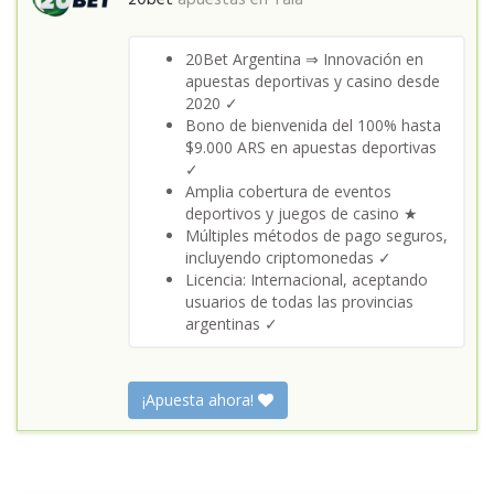
20bet
apuestas en
Tala
20Bet Argentina ⇒ Innovación en
apuestas deportivas y casino desde
2020 ✓
Bono de bienvenida del 100% hasta
$9.000 ARS en apuestas deportivas
✓
Amplia cobertura de eventos
deportivos y juegos de casino ★
Múltiples métodos de pago seguros,
incluyendo criptomonedas ✓
Licencia: Internacional, aceptando
usuarios de todas las provincias
argentinas ✓
¡Apuesta ahora!