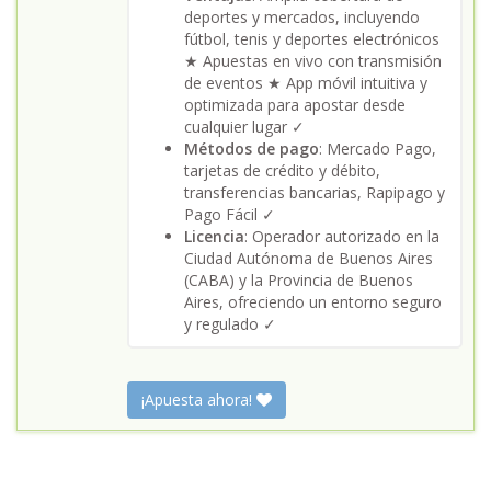
deportes y mercados, incluyendo
fútbol, tenis y deportes electrónicos
★ Apuestas en vivo con transmisión
de eventos ★ App móvil intuitiva y
optimizada para apostar desde
cualquier lugar ✓
Métodos de pago
: Mercado Pago,
tarjetas de crédito y débito,
transferencias bancarias, Rapipago y
Pago Fácil ✓
Licencia
: Operador autorizado en la
Ciudad Autónoma de Buenos Aires
(CABA) y la Provincia de Buenos
Aires, ofreciendo un entorno seguro
y regulado ✓
¡Apuesta ahora!