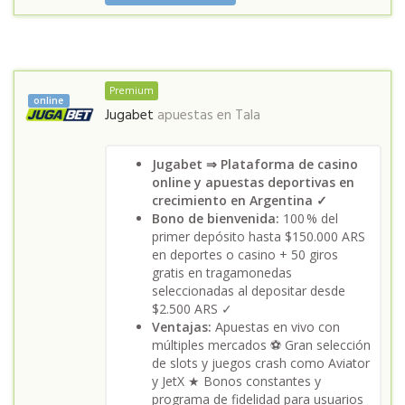
Premium
online
Jugabet
apuestas en
Tala
Jugabet ⇒ Plataforma de casino
online y apuestas deportivas en
crecimiento en Argentina ✓
Bono de bienvenida:
100 % del
primer depósito hasta $150.000 ARS
en deportes o casino + 50 giros
gratis en tragamonedas
seleccionadas al depositar desde
$2.500 ARS ✓
Ventajas:
Apuestas en vivo con
múltiples mercados ⚽ Gran selección
de slots y juegos crash como Aviator
y JetX ★ Bonos constantes y
programa de fidelidad para usuarios