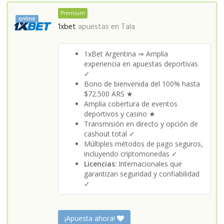
Premium
online
1xbet
apuestas en
Tala
1xBet Argentina ⇒ Amplia
experiencia en apuestas deportivas
✓
Bono de bienvenida del 100% hasta
$72.500 ARS ★
Amplia cobertura de eventos
deportivos y casino ★
Transmisión en directo y opción de
cashout total ✓
Múltiples métodos de pago seguros,
incluyendo criptomonedas ✓
Licencias
: Internacionales que
garantizan seguridad y confiabilidad
✓
¡Apuesta ahora!