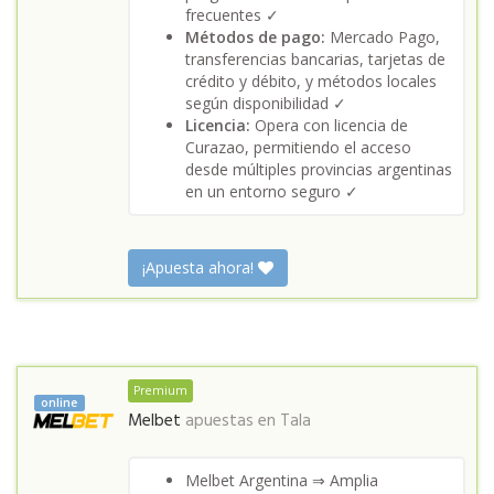
frecuentes ✓
Métodos de pago:
Mercado Pago,
transferencias bancarias, tarjetas de
crédito y débito, y métodos locales
según disponibilidad ✓
Licencia:
Opera con licencia de
Curazao, permitiendo el acceso
desde múltiples provincias argentinas
en un entorno seguro ✓
¡Apuesta ahora!
Premium
online
Melbet
apuestas en
Tala
Melbet Argentina ⇒ Amplia