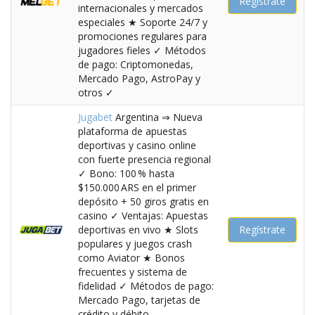
Regístrate
internacionales y mercados
especiales ★ Soporte 24/7 y
promociones regulares para
jugadores fieles ✓ Métodos
de pago: Criptomonedas,
Mercado Pago, AstroPay y
otros ✓
Jugabet
Argentina ⇒ Nueva
plataforma de apuestas
deportivas y casino online
con fuerte presencia regional
✓ Bono: 100 % hasta
$150.000 ARS en el primer
depósito + 50 giros gratis en
casino ✓ Ventajas: Apuestas
deportivas en vivo ★ Slots
Regístrate
populares y juegos crash
como Aviator ★ Bonos
frecuentes y sistema de
fidelidad ✓ Métodos de pago:
Mercado Pago, tarjetas de
crédito y débito,