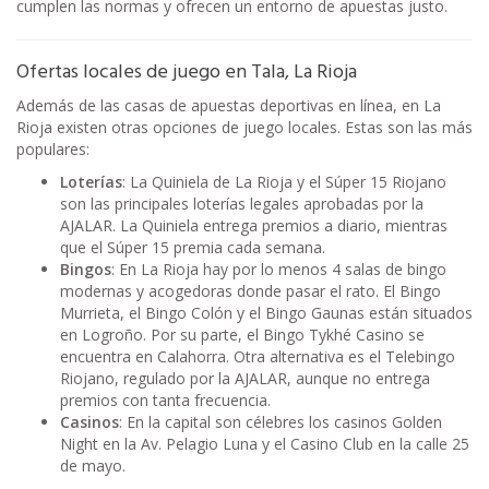
cumplen las normas y ofrecen un entorno de apuestas justo.
Ofertas locales de juego en Tala, La Rioja
Además de las casas de apuestas deportivas en línea, en La
Rioja existen otras opciones de juego locales. Estas son las más
populares:
Loterías
: La Quiniela de La Rioja y el Súper 15 Riojano
son las principales loterías legales aprobadas por la
AJALAR. La Quiniela entrega premios a diario, mientras
que el Súper 15 premia cada semana.
Bingos
: En La Rioja hay por lo menos 4 salas de bingo
modernas y acogedoras donde pasar el rato. El Bingo
Murrieta, el Bingo Colón y el Bingo Gaunas están situados
en Logroño. Por su parte, el Bingo Tykhé Casino se
encuentra en Calahorra. Otra alternativa es el Telebingo
Riojano, regulado por la AJALAR, aunque no entrega
premios con tanta frecuencia.
Casinos
: En la capital son célebres los casinos Golden
Night en la Av. Pelagio Luna y el Casino Club en la calle 25
de mayo.