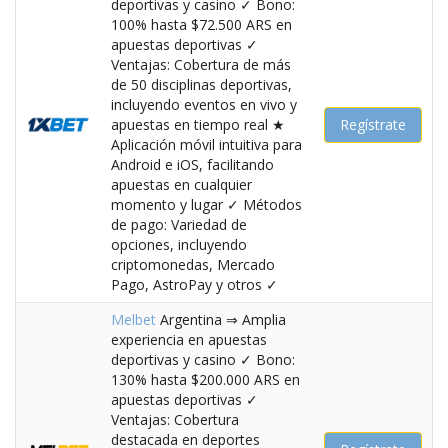
deportivas y casino ✓ Bono:
100% hasta $72.500 ARS en
apuestas deportivas ✓
Ventajas: Cobertura de más
de 50 disciplinas deportivas,
incluyendo eventos en vivo y
apuestas en tiempo real ★
Regístrate
Aplicación móvil intuitiva para
Android e iOS, facilitando
apuestas en cualquier
momento y lugar ✓ Métodos
de pago: Variedad de
opciones, incluyendo
criptomonedas, Mercado
Pago, AstroPay y otros ✓
Melbet
Argentina ⇒ Amplia
experiencia en apuestas
deportivas y casino ✓ Bono:
130% hasta $200.000 ARS en
apuestas deportivas ✓
Ventajas: Cobertura
destacada en deportes