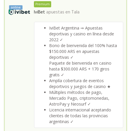
Premium
online
IviBet
apuestas en
Tala
IviBet Argentina ⇒ Apuestas
deportivas y casino en línea desde
2022 ✓
Bono de bienvenida del 100% hasta
$150.000 ARS en apuestas
deportivas ✓
Paquete de bienvenida en casino
hasta $300.000 ARS + 170 giros
gratis ✓
Amplía cobertura de eventos
deportivos y juegos de casino ★
Múltiples métodos de pago,
Mercado Pago, criptomonedas,
AstroPay y Neosurf ✓
Licencia internacional aceptando
clientes de todas las provincias
argentinas ✓