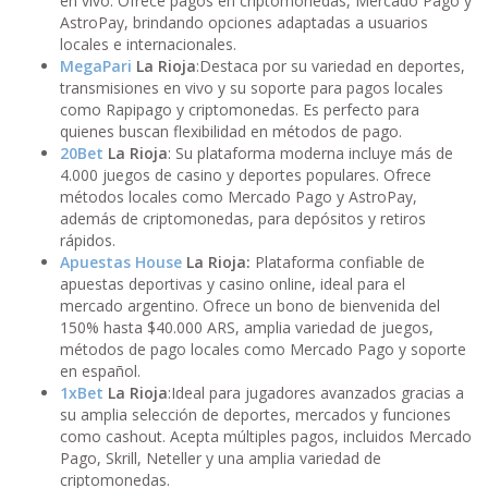
en vivo. Ofrece pagos en criptomonedas, Mercado Pago y
AstroPay, brindando opciones adaptadas a usuarios
locales e internacionales.
MegaPari
La Rioja
:Destaca por su variedad en deportes,
transmisiones en vivo y su soporte para pagos locales
como Rapipago y criptomonedas. Es perfecto para
quienes buscan flexibilidad en métodos de pago.
20Bet
La Rioja
: Su plataforma moderna incluye más de
4.000 juegos de casino y deportes populares. Ofrece
métodos locales como Mercado Pago y AstroPay,
además de criptomonedas, para depósitos y retiros
rápidos.
Apuestas House
La Rioja:
Plataforma confiable de
apuestas deportivas y casino online, ideal para el
mercado argentino. Ofrece un bono de bienvenida del
150% hasta $40.000 ARS, amplia variedad de juegos,
métodos de pago locales como Mercado Pago y soporte
en español.
1xBet
La Rioja
:Ideal para jugadores avanzados gracias a
su amplia selección de deportes, mercados y funciones
como cashout. Acepta múltiples pagos, incluidos Mercado
Pago, Skrill, Neteller y una amplia variedad de
criptomonedas.