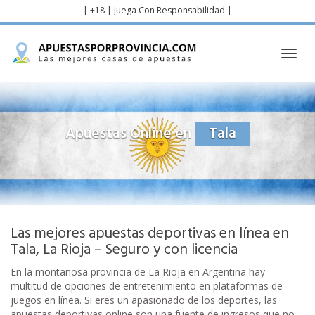
Skip
| +18 | Juega Con Responsabilidad |
to
main
content
Toggl
navig
Apuestas Online en
Tala
Las mejores apuestas deportivas en línea en
Tala, La Rioja – Seguro y con licencia
En la montañosa provincia de La Rioja en Argentina hay
multitud de opciones de entretenimiento en plataformas de
juegos en línea. Si eres un apasionado de los deportes, las
apuestas deportivas online son una fuente de ingresos que no